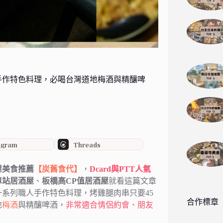
手作特色料理，必喝台灣道地梅酒與精釀啤
agram
Threads
屋美食推薦
【炭舊食代】
，
Dcard與PTT人氣
車站居酒屋
、
板橋高CP值居酒屋
就看這篇文章
系列職人手作特色料理，烤雞腿肉串只要45
合作標章
地
梅酒
與精釀啤酒，
非常適合情侶約會、朋友