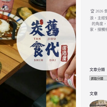
🏆 202
浪，主經
的角度
家，接觸
文章分類
文
章
分
類
文章