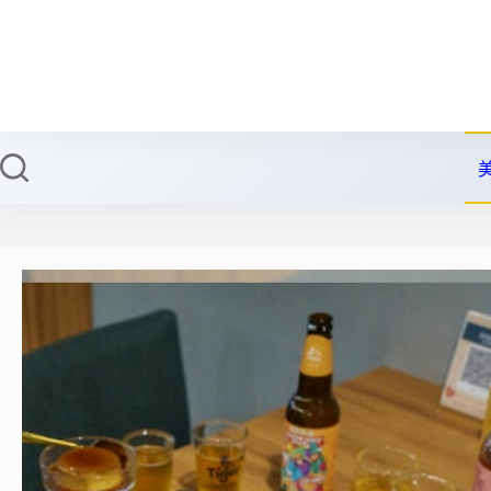
跳
至
主
要
內
容