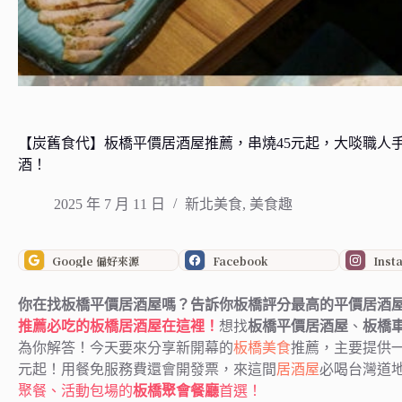
【炭舊食代】板橋平價居酒屋推薦，串燒45元起，大啖職人
酒！
2025 年 7 月 11 日
新北美食
,
美食趣
Google 偏好來源
Facebook
Inst
你在找板橋平價居酒屋嗎？告訴你板橋評分最高的平價居酒
推薦必吃的板橋居酒屋在這裡！
想找
板橋平價居酒屋
、
板橋
為你解答！今天要來分享新開幕的
板橋美食
推薦，主要提供一
元起！用餐免服務費還會開發票，來這間
居酒屋
必喝台灣道
聚餐、活動包場的
板橋聚會餐廳
首選！