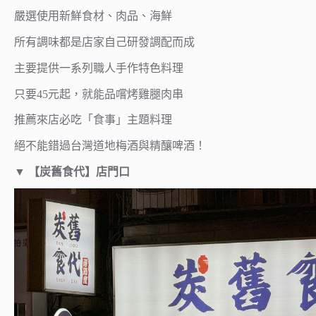
嚴選使用新鮮食材、肉品、海鮮
所有調味都是店家自己研發調配而成
主要提供一系列職人手作特色料理
只要45元起，就能品嚐烤雞腿肉串
推薦來店必吃「食事」主題料理
絕不能錯過台灣道地梅酒與精釀啤酒！
▼ 【炭舊食代】店門口