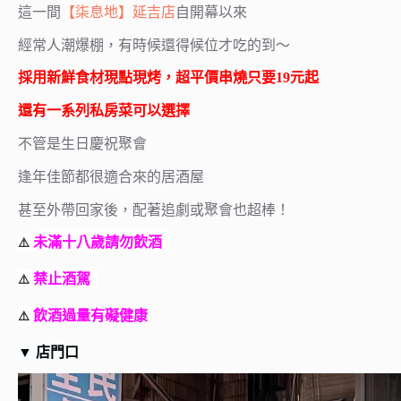
這一間
【柒息地】延吉店
自開幕以來
經常人潮爆棚，有時候還得候位才吃的到～
採用新鮮食材現點現烤，超平價
串燒
只要19元起
還有一系列私房菜可以選擇
不管是生日慶祝聚會
逢年佳節都很適合來的居酒屋
甚至外帶回家後，配著追劇或聚會也超棒！
未滿十八歲請勿飲酒
⚠️
禁止酒駕
⚠️
⚠️
飲酒過量有礙健康
▼
店門口