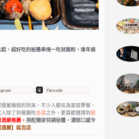
9元起，超好吃的秘醬串燒一吃就圈粉，逢年過
agram
Threads
緊隨著連假的到來，
不少人都在為家庭聚餐、
代人除了到餐廳吃
合菜
之外，
更喜歡選擇到
居
居酒屋推薦，
搭配獨家特調秘醬，濃郁口感令
居酒屋】延吉店