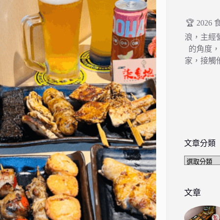
🏆 202
浪，主經
的角度
家，接觸
文章分類
文
章
分
類
文章