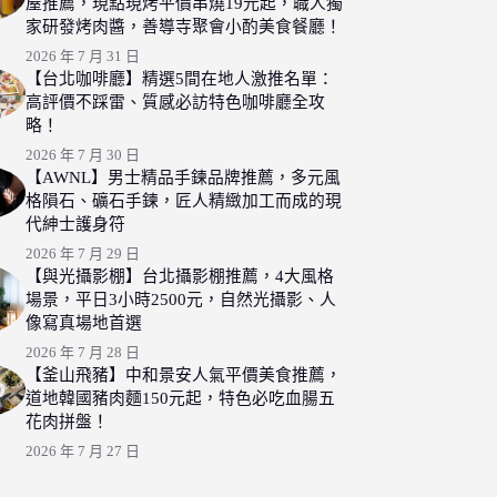
屋推薦，現點現烤平價串燒19元起，職人獨
家研發烤肉醬，善導寺聚會小酌美食餐廳！
2026 年 7 月 31 日
【台北咖啡廳】精選5間在地人激推名單：
高評價不踩雷、質感必訪特色咖啡廳全攻
略！
2026 年 7 月 30 日
【AWNL】男士精品手鍊品牌推薦，多元風
格隕石、礦石手鍊，匠人精緻加工而成的現
代紳士護身符
2026 年 7 月 29 日
【與光攝影棚】台北攝影棚推薦，4大風格
場景，平日3小時2500元，自然光攝影、人
像寫真場地首選
2026 年 7 月 28 日
【釜山飛豬】中和景安人氣平價美食推薦，
道地韓國豬肉麵150元起，特色必吃血腸五
花肉拼盤！
2026 年 7 月 27 日