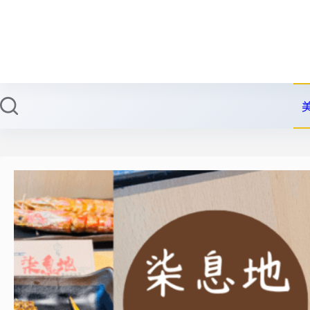
跳
至
主
要
內
容