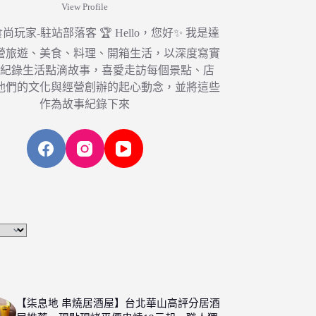
View Profile
6 食尚玩家-駐站部落客 🏆 Hello，您好✨ 我是達
營旅遊、美食、料理、開箱生活，以深度寫實
，紀錄生活點滴故事，喜愛走訪每個景點、店
他們的文化與經營創辦的起心動念，並將這些
作為故事紀錄下來
【柒息地 串燒居酒屋】台北華山高評分居酒