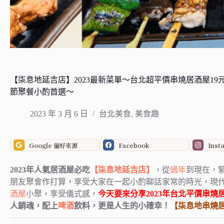
【柒息地延吉店】2023最新菜單～台北超平價串燒居酒屋1
節聚餐小酌首選～
2023 年 3 月 6 日
台北美食
,
美食趣
Google 偏好來源
Facebook
Inst
2023年人氣居酒屋必吃
【柒息地延吉店】
，從
過年
到現在，
朋友聚會作打算，
享受大家在一起小酌聊話家常的時光，
現
酒屋
小聚，享受儀式感，
今天要來分享2023年
台北
平價
串燒
人銷魂，
配上
啤酒
飲料，更是人生的小確幸！
【柒息地串燒