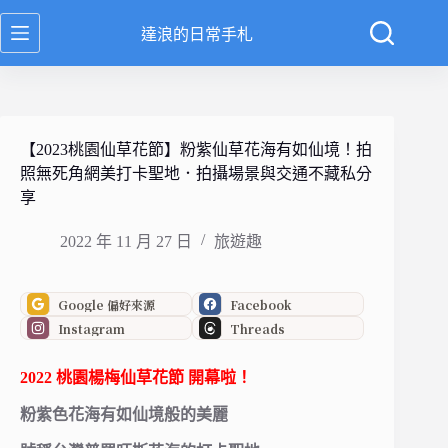
跳
達浪的日常手札
至
主
要
內
容
【2023桃園仙草花節】粉紫仙草花海有如仙境！拍
照無死角網美打卡聖地．拍攝場景與交通不藏私分
享
2022 年 11 月 27 日
旅遊趣
Google 偏好來源
Facebook
Instagram
Threads
2022 桃園楊梅仙草花節
開幕啦！
粉紫色花海有如仙境般的美麗