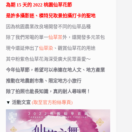
為期 15 天的 2022 桃園仙草花節
是許多攝影迷、模特兒取景拍攝打卡的聖地
因為桃園農業改良場開發不同的仙草品種
除了我們常喝的單一
仙草茶
外，還開發多元茶包
現今還延伸出了
仙草染
、觀賞仙草花的用途
其中粉紫色仙草花海深受廣大民眾喜愛～
今年仙草節，希望可以串連在地人文、地方產業
推動在地農創市集、限定地方小旅行
除了拍照也能長知識，真的耐人尋味啊！
▼
活動文宣
(取至官方粉絲專頁)