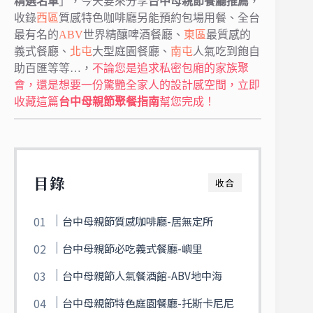
精選名單
」，今天要來分享
台中母親節餐廳推薦
，
收錄
西區
質感特色咖啡廳另能預約包場用餐、全台
最有名的
ABV
世界精釀啤酒餐廳、
東區
最質感的
義式餐廳、
北屯
大型庭園餐廳、
南屯
人氣吃到飽自
助百匯等等…，
不論您是追求私密包廂的家族聚
會，還是想要一份驚艷全家人的設計感空間，立即
收藏這篇
台中母親節聚餐指南
幫您完成！
目錄
收合
台中母親節質感咖啡廳-居無定所
台中母親節必吃義式餐廳-嶼里
台中母親節人氣餐酒館-ABV地中海
台中母親節特色庭園餐廳-托斯卡尼尼