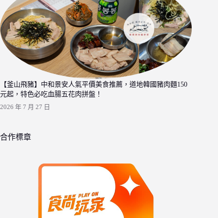
【釜山飛豬】中和景安人氣平價美食推薦，道地韓國豬肉麵150
元起，特色必吃血腸五花肉拼盤！
2026 年 7 月 27 日
合作標章