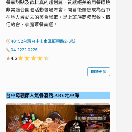
餐享甜點及飲料真的超划算，質感絕美的用餐環境
非常適合團體活動包場聚會，開幕後儼然成為台中
在地人最愛去的美食餐廳，是上班族商務聚餐、情
侶約會、家庭聚餐首選！
40152台灣台中市東區振興路2-6號
04 2222 0225
★
★
★
★
★
4.5
閱讀更多
台中母親節人氣餐酒館-ABV地中海