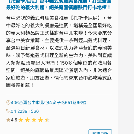
【托斯卡尼尼】台中義式餐廳美食推薦，打造全國
最好吃的義大利麵，絕美庭園餐廳熱門打卡地標！
台中必吃的義式料理美食推薦【托斯卡尼尼】，台
中最好吃的義大利餐廳是這間！堪稱是全國最好吃
的義大利麵品牌正式插旗台中北屯啦！今天要來分
享台中美食推薦，主要提供一系列經典義式料理，
嚴選每日新鮮食材，以法式功力奢華紮底的義國美
味，賦予每道義式料理全新的生命力，美味到直讓
人頻頻點頭豎起大拇指！150多個座位的寬敞用餐
空間，絕美的庭園造景與陽光灑落入內，非常適合
家庭旅遊、朋友出遊、情侶約會來台中必吃義式庭
園餐廳推薦！
406台灣台中市北屯區廍子路651巷66號
04 2239 1566
★
★
★
★
★
4.5
閱讀更多