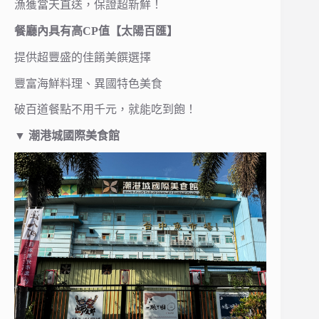
漁獲當天直送，保證超新鮮！
餐廳內具有高CP值【太陽百匯】
提供超豐盛的佳餚美饌選擇
豐富海鮮料理、異國特色美食
破百道餐點不用千元，就能吃到飽！
▼ 潮港城國際美食館