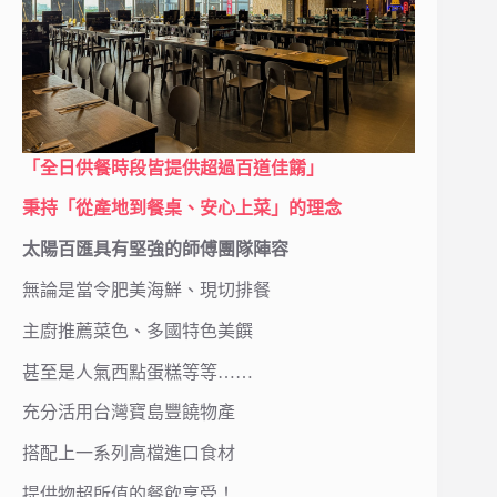
「全日供餐時段皆提供超過百道佳餚」
秉持「從產地到餐桌、安心上菜」的理念
太陽百匯具有堅強的師傅團隊陣容
無論是當令肥美海鮮、現切排餐
主廚推薦菜色、多國特色美饌
甚至是人氣西點蛋糕等等……
充分活用台灣寶島豐饒物產
搭配上一系列高檔進口食材
提供物超所值的餐飲享受！