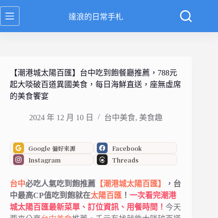
跳
達浪的日常手札
至
主
要
內
容
【潮港城太陽百匯】台中吃到飽餐廳推薦，788元
起大啖破百道異國美食，每日海鮮直送，座無虛席
的美食饗宴
2024 年 12 月 10 日
台中美食
,
美食趣
Google 偏好來源
Facebook
Instagram
Threads
台中
必吃人氣吃到飽推薦
【潮港城太陽百匯】
，台
中最高CP值吃到飽就在
太陽百匯
！
一次看完潮港
城太陽百匯最新菜單、訂位資訊、用餐時間！
今天