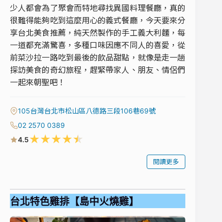
少人都會為了聚會而特地尋找異國料理餐廳，真的
很難得能夠吃到這麼用心的義式餐廳，今天要來分
享台北美食推薦，純天然製作的手工義大利麵，每
一道都充滿驚喜，多種口味因應不同人的喜愛，從
前菜沙拉一路吃到最後的飲品甜點，就像是走一趟
探訪美食的奇幻旅程，趕緊帶家人、朋友、情侶們
一起來朝聖吧！
105台灣台北市松山區八德路三段106巷69號
02 2570 0389
★
★
★
★
★
4.5
閱讀更多
台北特色雞排【島中火燒雞】