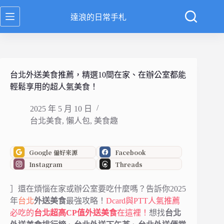
跳
達浪的日常手札
至
主
要
內
容
台北外送美食推薦，精選10間在家、在辦公室都能
輕鬆享用的超人氣美食！
2025 年 5 月 10 日
台北美食
,
懶人包
,
美食趣
Google 偏好來源
Facebook
Instagram
Threads
］還在煩惱在家或辦公室要吃什麼嗎？告訴你2025
年
台北
外送美食
最強攻略！
Dcard與PTT人氣推薦
必吃的
台北超高CP值外送美食
在這裡！
想找
台北