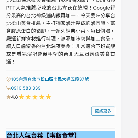
PTT人氣推薦必吃的台北宵夜在這裡！Google評
分最高的台北神級滷肉飯再加一，今天要來分享台
北松山美食推薦，主打獨家滷汁製成的滷肉飯、富
含膠原蛋白的豬腳、一系列經典小菜、每日例湯，
嚴選新鮮食材進行料理，無添加味精與加工食品，
讓人口齒留香的台北深夜美食！非常適合下班買飯
或是看完演唱會後朝聖的台北大巨蛋宵夜美食首
選！
105台灣台北市松山區市民大道五段37號
0910 583 339
★
★
★
★
★
4.8
閱讀更多
台北人氣台菜【喫飯食堂】