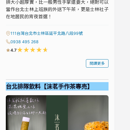
排大小超厚實，比一般男性手掌還要大，絕對可以
當作台北士林上班族的外送下午茶，更是士林社子
在地居民的宵夜首選！
111台灣台北市士林區延平北路八段99號
0938 495 268
★
★
★
★
★
4.7
閱讀更多
台北排隊飲料【沫茗手作茶專売】