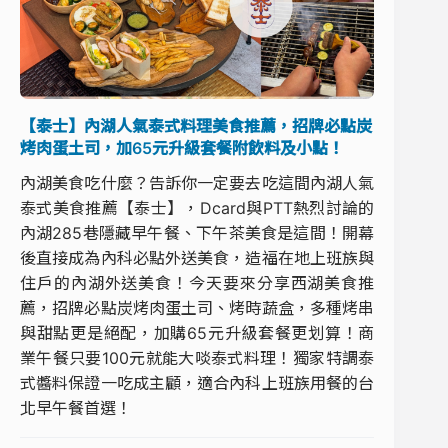
【泰士】內湖人氣泰式料理美食推薦，招牌必點炭
烤肉蛋土司，加65元升級套餐附飲料及小點！
內湖美食吃什麼？告訴你一定要去吃這間內湖人氣
泰式美食推薦【泰士】，Dcard與PTT熱烈討論的
內湖285巷隱藏早午餐、下午茶美食是這間！開幕
後直接成為內科必點外送美食，造福在地上班族與
住戶的內湖外送美食！今天要來分享西湖美食推
薦，招牌必點炭烤肉蛋土司、烤時蔬盒，多種烤串
與甜點更是絕配，加購65元升級套餐更划算！商
業午餐只要100元就能大啖泰式料理！獨家特調泰
式醬料保證一吃成主顧，適合內科上班族用餐的台
北早午餐首選！