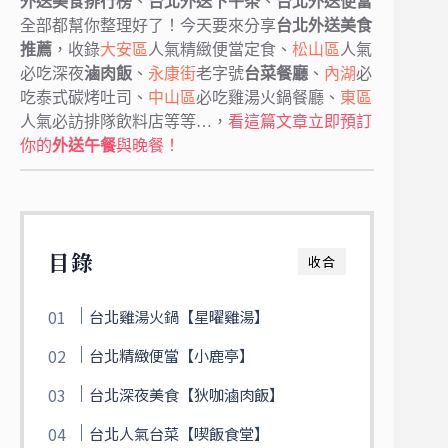
外送美食排行榜
、
台北外送下午茶
、
台北外送便當
全部都幫你整理好了！今天要來分享
台北外送美食
推薦
，收錄
大安區
人氣精緻便當定食、
松山區
人氣
必吃深夜
滷肉飯
、
永康街
老字號
台菜餐廳
、
內湖
必
吃泰式碳烤吐司、
中山區
必吃雞湯火鍋餐廳、
東區
人氣必訪排隊飲料店等等…，
看這篇文章立即預訂
你的
外送午餐
與晚餐！
目錄
收合
台北雞湯火鍋【星曜雞湯】
台北精緻便當【小鹿亭】
台北深夜美食【狄咖滷肉飯】
台北人氣台菜【喫飯食堂】