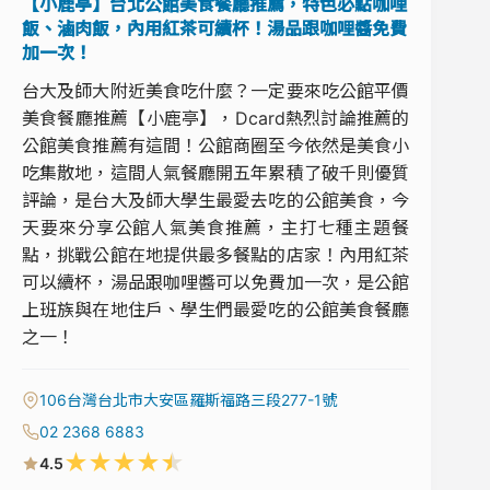
【小鹿亭】台北公館美食餐廳推薦，特色必點咖哩
飯、滷肉飯，內用紅茶可續杯！湯品跟咖哩醬免費
加一次！
台大及師大附近美食吃什麼？一定要來吃公館平價
美食餐廳推薦【小鹿亭】，Dcard熱烈討論推薦的
公館美食推薦有這間！公館商圈至今依然是美食小
吃集散地，這間人氣餐廳開五年累積了破千則優質
評論，是台大及師大學生最愛去吃的公館美食，今
天要來分享公館人氣美食推薦，主打七種主題餐
點，挑戰公館在地提供最多餐點的店家！內用紅茶
可以續杯，湯品跟咖哩醬可以免費加一次，是公館
上班族與在地住戶、學生們最愛吃的公館美食餐廳
之一！
106台灣台北市大安區羅斯福路三段277-1號
02 2368 6883
★
★
★
★
★
4.5