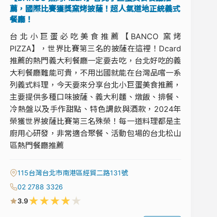
薦，國際比賽獲獎窯烤披薩！超人氣道地正統義式
餐廳！
台北小巨蛋必吃美食推薦【BANCO 窯烤
PIZZA】，世界比賽第三名的披薩在這裡！Dcard
推薦的熱門義大利餐廳一定要去吃，台北好吃的義
大利餐廳難能可貴，不用出國就能在台灣品嚐一系
列義式料理，今天要來分享台北小巨蛋美食推薦，
主要提供多種口味披薩、義大利麵、燉飯、排餐、
冷熱盤以及手作甜點、特色調飲與酒款，2024年
榮獲世界披薩比賽第三名殊榮！每一道料理都是主
廚用心研發，非常適合聚餐、活動包場的台北松山
區熱門餐廳推薦
115台灣台北市南港區經貿二路131號
02 2788 3326
★
★
★
★
★
3.9