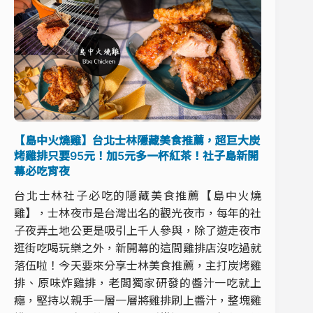
【島中火燒雞】台北士林隱藏美食推薦，超巨大炭
烤雞排只要95元！加5元多一杯紅茶！社子島新開
幕必吃宵夜
台北士林社子必吃的隱藏美食推薦【島中火燒
雞】，士林夜市是台灣出名的觀光夜市，每年的社
子夜弄土地公更是吸引上千人參與，除了遊走夜市
逛街吃喝玩樂之外，新開幕的這間雞排店沒吃過就
落伍啦！今天要來分享士林美食推薦，主打炭烤雞
排、原味炸雞排，老闆獨家研發的醬汁一吃就上
癮，堅持以親手一層一層將雞排刷上醬汁，整塊雞