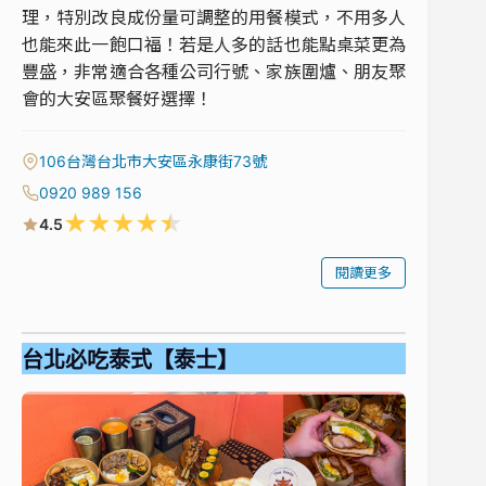
理，特別改良成份量可調整的用餐模式，不用多人
也能來此一飽口福！若是人多的話也能點桌菜更為
豐盛，非常適合各種公司行號、家族圍爐、朋友聚
會的大安區聚餐好選擇！
106台灣台北市大安區永康街73號
0920 989 156
★
★
★
★
★
4.5
閱讀更多
台北必吃泰式【泰士】