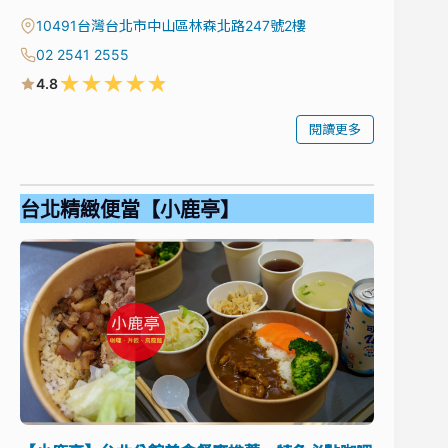
10491台灣台北市中山區林森北路247號2樓
02 2541 2555
★
★
★
★
★
4.8
閱讀更多
台北精緻便當【小鹿亭】