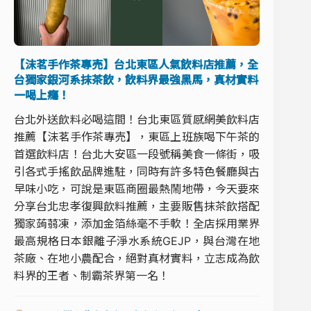
【沫茗手作茶專売】台北東區人氣飲料店推薦，全
台獨家銀河系抹茶飲，飲料界最強黑馬，真材實料
一喝上癮！
台北外送飲料必喝這間！台北東區質感網美飲料店
推薦【沫茗手作茶專売】，東區上班族喝下午茶的
首選飲料店！台北大安區一段號稱美食一條街，吸
引各式手搖飲品牌進駐，同時有許多特色餐廳與古
早味小吃，可說是東區商圈最熱鬧地帶，今天要來
分享台北忠孝復興飲料推薦，主要販售抹茶飲搭配
獨家蒟蒻凍，添加金箔絲毫不手軟！全店採用業界
最高規格日本銀離子淨水系統GEJP，與台灣在地
茶廠、在地小農配合，絕對真材實料，立志成為飲
料界的王者、制霸茶界第一名！