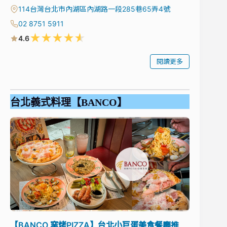
114台灣台北市內湖區內湖路一段285巷65弄4號
02 8751 5911
★
★
★
★
★
4.6
閱讀更多
台北義式料理【BANCO】
【BANCO 窯烤PIZZA】台北小巨蛋美食餐廳推