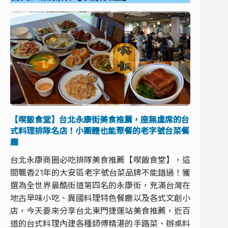
【喫飯食堂】台北永康街美食推薦，座無虛席的台
式料理排隊名店！小團體也能聚餐的老字號台菜餐
廳
台北永康商圈必吃排隊美食推薦【喫飯食堂】，這
間飄香21年的大安區老字號台菜品牌不能錯過！獲
選為全世界最酷街道第四名的永康街，充滿台灣在
地古早味小吃、異國料理特色餐廳以及各式文創小
店，今天要來分享台北東門捷運站美食推薦，近百
道的台式料理內建各種師傅精湛的手路菜、辦桌料