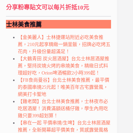
分享粉專貼文可以每片折抵10元
士林美食推薦
【金美麗人】士林捷運站附近必吃美食推
薦，210元起享精緻一鍋釜飯，招牌必吃烤五
花肉，升級份量超滿足！
【大鶴青田 炭火居酒屋】台北士林居酒屋推
薦，堅持炭燒火烤的串燒美食，精緻日式料
理超好吃，Orion啤酒暢飲2小時399起！
【FB食尚曼谷】台北士林美食推薦，最平價
的泰國串燒25元起！唯美百年古宅露營風，
網美打卡聖地
【雞老闆】台北士林美食推薦，士林夜市必
吃居酒屋！消費滿額送桶仔雞，學生內用吃
雞只要399超划算！
【串在一起 平價串燒/生啤】台北士林居酒屋
推薦，全新開幕超平價美食，質感露營風格