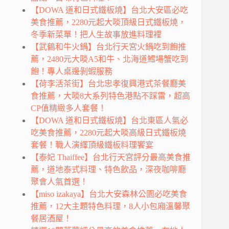
【DOWA 道和日式鐵板燒】台北大安區必吃
美食推薦，2280元起大啖頂級日式鐵板燒，
冬季新菜單！把人生故事放進料理裡
【武鶴和牛火鍋】台北行天宮火鍋吃到飽推
薦，2480元大啖A5和牛、北海道鱈場蟹吃到
飽！專人桌邊剝蝦服務
【荷李活茶街】台北忠孝復興港式茶餐廳美
食推薦，大啖8大系列特色港點不踩雷，超高
CP值精緻多人套餐！
【DOWA 道和日式鐵板燒】台北東區人氣必
吃美食推薦，2280元起大啖高級日式鐵板燒
套餐！職人演繹頂級鐵板料理饗宴
【泰妃 Thaiffee】台北行天宮評分最高美食推
薦，道地泰式料理、特色飲品，深夜咖啡廳
聚會人氣首選！
【miso izakaya】台北大安森林公園必吃美食
推薦，12大主題特色料理，8人小包廂溫馨聚
餐居酒屋！