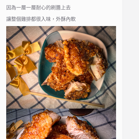
因為一層一層耐心的刷醬上去
讓整個雞排都很入味，外酥內軟