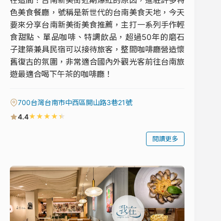
在這間！台南新美街近期爆紅的原因，進駐許多特
色美食餐廳，號稱是新世代的台南美食天地，今天
要來分享台南新美街美食推薦，主打一系列手作輕
食甜點、單品咖啡、特調飲品，超過50年的磨石
子建築兼具民宿可以接待旅客，整間咖啡廳營造懷
舊復古的氛圍，非常適合國內外觀光客前往台南旅
遊最適合喝下午茶的咖啡廳！
700台灣台南市中西區開山路3巷21號
★
★
★
★
★
4.4
閱讀更多