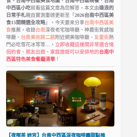
食、台南中西區美食地圖
、
台南中西區晚餐
、
台南
中西區小吃
就看這篇文章為您解答，本文由
達浪的
日常手札
親自實測重磅更新至「
2026台南中西區美
食15間精選全攻略
」，今天要來分享
台南中西區美
食
推薦，收錄
台南
深夜老宅咖啡廳、神農街質感咖
啡廳、
台南美術館二館
附近網美咖啡廳、
友愛街
熱
門必吃雪花冰等等…，
立即收藏這幾間非常適合情
侶約會、朋友出遊、家庭旅遊可以安排地的
台南中
西區特色美食餐廳清單
！
【夜喫茶 迷宮】台南中西區深夜咖啡廳甜點推