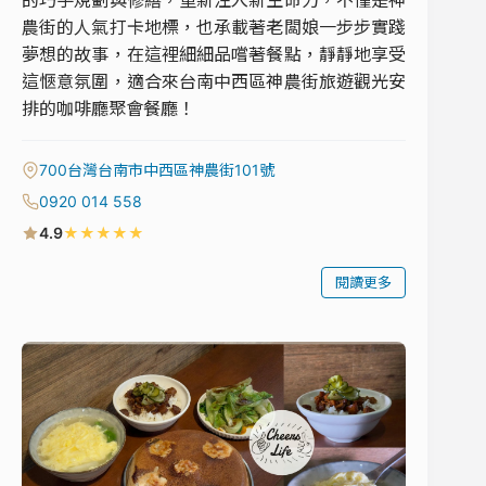
農街的人氣打卡地標，也承載著老闆娘一步步實踐
夢想的故事，在這裡細細品嚐著餐點，靜靜地享受
這愜意氛圍，適合來台南中西區神農街旅遊觀光安
排的咖啡廳聚會餐廳！
700台灣台南市中西區神農街101號
0920 014 558
★
★
★
★
★
4.9
閱讀更多