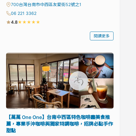
700台灣台南市中西區友愛街52號之1
06 221 3362
★
★
★
★
★
4.8
閱讀更多
【萬萬 One One】台南中西區特色咖啡廳美食推
薦，專業手沖咖啡與獨家特調咖啡，招牌必點手作
甜點