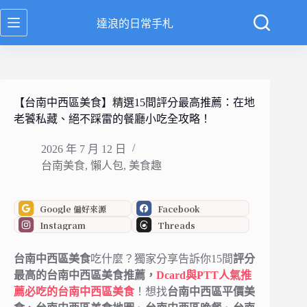
跳
達浪的日常手札
至
主
要
內
容
【台南中西區美食】精選15間評分最高推薦：在地
老饕私藏、絕不踩雷的餐廳小吃全攻略！
2026 年 7 月 12 日
台南美食
,
懶人包
,
美食趣
Google 偏好來源
Facebook
Instagram
Threads
台南中西區美食
吃什麼？獨家分享告訴你15間
評分
最高的台南中西區美食推薦，
Dcard與PTT人氣推
薦必吃的台南中西區美食
！想找
台南中西區平價美