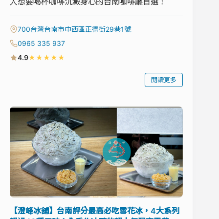
人想要喝杯咖啡沉澱身心的台南咖啡廳首選！
700台灣台南市中西區正德街29巷1號
0965 335 937
★
★
★
★
★
4.9
閱讀更多
【澄峰冰舖】台南評分最高必吃雪花冰，4大系列