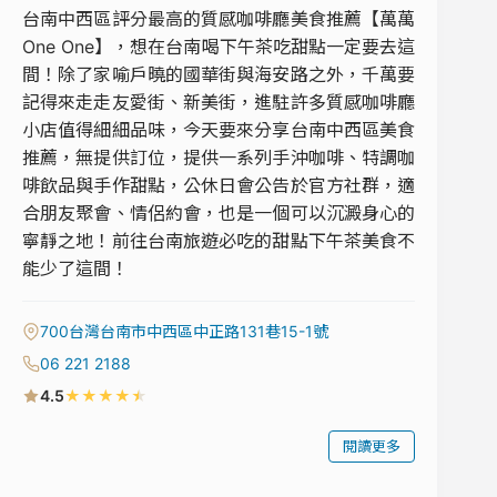
台南中西區評分最高的質感咖啡廳美食推薦【萬萬
One One】，想在台南喝下午茶吃甜點一定要去這
間！除了家喻戶曉的國華街與海安路之外，千萬要
記得來走走友愛街、新美街，進駐許多質感咖啡廳
小店值得細細品味，今天要來分享台南中西區美食
推薦，無提供訂位，提供一系列手沖咖啡、特調咖
啡飲品與手作甜點，公休日會公告於官方社群，適
合朋友聚會、情侶約會，也是一個可以沉澱身心的
寧靜之地！前往台南旅遊必吃的甜點下午茶美食不
能少了這間！
700台灣台南市中西區中正路131巷15-1號
06 221 2188
★
★
★
★
★
4.5
閱讀更多