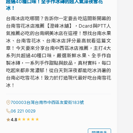
超過40種口味！全手作冰磚的超人氣深夜雪花
冰！
台南冰店吃哪間？告訴你一定要去吃這間新開幕的
台南雪花冰店推薦【澄峰冰舖】，Dcard與PTT人
氣推薦必吃的台南網美冰店在這裡！想找台南水果
冰、台南雪花冰、台南冰店評分最高就看這篇文
章！今天要來分享台南中西區冰店推薦，主打4大
系列共超過40種口味，嚴選新鮮水果、全手作自
製冰磚，一系列手作甜點與飲品，真材實料，每口
吃起來都非常濃郁！從白天到深夜都能吃冰消暑的
台南必吃雪花冰！致力於打造現代最好吃台南雪花
冰！
700003台灣台南市中西區友愛街183號
06 221 0029
★
★
★
★
★
4.8
閱讀更多