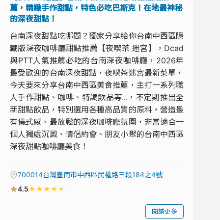
薦，精緻手作甜點，特色必吃巴斯克！在地最神秘
的深夜甜點！
台南深夜甜點吃哪間？獨家分享給你台南中西區隱
藏版深夜咖啡廳甜點推薦【夜喫茶 迷宮】，Dcad
與PTT人氣推薦必吃的台南深夜咖啡廳，2026年
最受歡迎的台南深夜甜點，夜喫茶迷宮最新菜單，
今天要來分享台南中西區美食推薦，主打一系列職
人手作甜點、咖啡、特調飲品等...，不定期推出全
新甜點飲品，特別選用各種高品質的原料，營造最
有儀式感、最放鬆的深夜咖啡廳氛圍，非常適合一
個人獨處沉澱、情侶約會、朋友小聚的台南中西區
深夜甜點咖啡廳美食！
700014台灣臺南市中西區民權路三段184之4號
★
★
★
★
★
4.5
閱讀更多