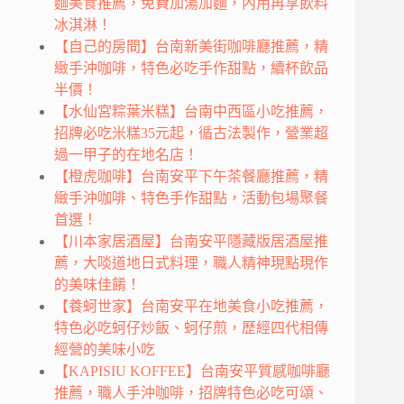
麵美食推薦，免費加湯加麵，內用再享飲料
冰淇淋！
【自己的房間】台南新美街咖啡廳推薦，精
緻手沖咖啡，特色必吃手作甜點，續杯飲品
半價！
【水仙宮粽葉米糕】台南中西區小吃推薦，
招牌必吃米糕35元起，循古法製作，營業超
過一甲子的在地名店！
【橙虎咖啡】台南安平下午茶餐廳推薦，精
緻手沖咖啡、特色手作甜點，活動包場聚餐
首選！
【川本家居酒屋】台南安平隱藏版居酒屋推
薦，大啖道地日式料理，職人精神現點現作
的美味佳餚！
【養蚵世家】台南安平在地美食小吃推薦，
特色必吃蚵仔炒飯、蚵仔煎，歷經四代相傳
經營的美味小吃
【KAPISIU KOFFEE】台南安平質感咖啡廳
推薦，職人手沖咖啡，招牌特色必吃可頌、