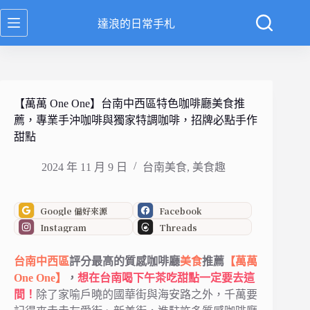
跳
達浪的日常手札
至
主
要
內
容
【萬萬 One One】台南中西區特色咖啡廳美食推
薦，專業手沖咖啡與獨家特調咖啡，招牌必點手作
甜點
2024 年 11 月 9 日
台南美食
,
美食趣
Google 偏好來源
Facebook
Instagram
Threads
台南
中西區
評分最高的質感咖啡廳
美食
推薦
【萬萬
One One】
，
想在台南喝下午茶吃甜點一定要去這
間！
除了家喻戶曉的國華街與海安路之外，千萬要