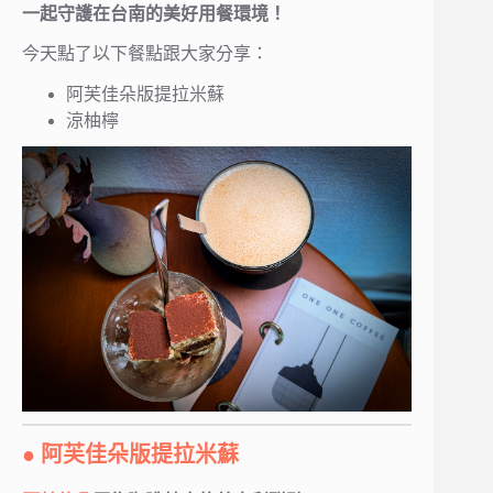
一起守護在台南的美好用餐環境！
今天點了以下餐點跟大家分享：
阿芙佳朵版提拉米蘇
涼柚檸
● 阿芙佳朵版提拉米蘇