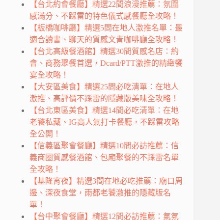
【台北約會餐廳】精選22間浪漫推薦：氛圍
感滿分、不踩雷的特色儀式感餐廳全攻略！
【板橋咖啡廳】精選5間在地人激推名單：最
適合讀書、聊天的質感文青咖啡廳全攻略！
【台北高級餐酒館】精選30間質感名店：約
會、商務聚餐首選，Dcard/PTT激推的精緻饗
宴全攻略！
【大安區美食】精選25間必吃清單：在地人
激推、高評價不踩雷的隱藏版美味全攻略！
【台北東區美食】精選14間必吃清單：在地
老饕私藏、IG高人氣打卡餐廳，不踩雷攻略
全公開！
【信義區聚會餐廳】精選10間必訪推薦：信
義商圈質感餐酒館、包廂聚餐的不踩雷名單
全攻略！
【基隆宵夜】精選3間在地必吃推薦：廟口周
邊、深夜食堂，雨都老饕激推的隱藏版名
單！
【台中聚會餐廳】精選12間必訪推薦：氣氛