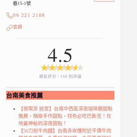
巷15-1號
06 221 2188
官網
4.5
★
★
★
★
★
★
★
★
★
★
網友評分 / 168 則評論
台南美食推薦
【夜喫茶 迷宮】台南中西區深夜咖啡廳甜點
推薦，精緻手作甜點，特色必吃巴斯克！在
地最神秘的深夜甜點！
【50刀削牛肉麵】台南赤崁樓附近平價牛肉