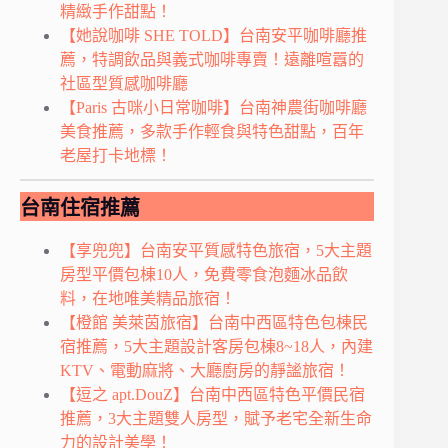
精緻手作甜點！
【她說咖啡 SHE TOLD】台南安平咖啡廳推
薦，特調飲品與義式咖啡專賣！遠離喧囂的
社區型質感咖啡廳
【Paris 古咪小日常咖啡】台南神農街咖啡廳
美食推薦，多款手作輕食與特色甜點，百年
老屋打卡地標！
台南住宿推薦
【享兜兜】台南安平質感特色旅宿，5大主題
房型平價包棟10人，免費零食泡麵冰品飲
料，在地唯美精品旅宿！
【橙館 美萊茵旅宿】台南中西區特色包棟民
宿推薦，5大主題設計客房包棟8~18人，內建
KTV、電動麻將、大廳廚房的靜謐旅宿！
【逗之 apt.DouZ】台南中西區特色平價民宿
推薦，3大主題雙人房型，賦予老宅全新生命
力的設計美學！