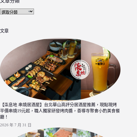
文章分類
文
章
分
文章
類
【柒息地 串燒居酒屋】台北華山高評分居酒屋推薦，現點現烤
平價串燒19元起，職人獨家研發烤肉醬，善導寺聚會小酌美食餐
廳！
2026 年 7 月 31 日