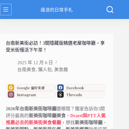
跳
達浪的日常手札
至
主
要
內
容
台南新美街必訪！3間隱藏版精選老屋咖啡廳，享
受米街慢活下午茶！
2025 年 12 月 6 日
台南美食
,
懶人包
,
美食趣
Google 偏好來源
Facebook
Instagram
Threads
2026年台南新美街咖啡廳
選哪間？獨家告訴你3間
評分最高的
新美街咖啡廳美食
，
Dcard與PTT人氣
推薦必去的新美街美食餐廳
，想找
新美街咖啡廳
、