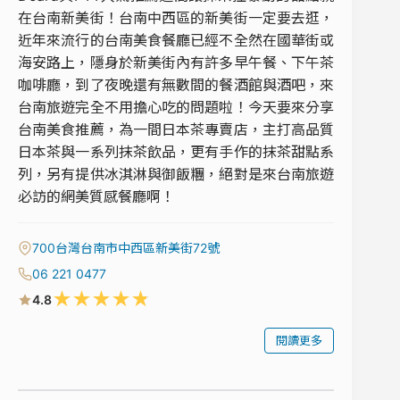
在台南新美街！台南中西區的新美街一定要去逛，
近年來流行的台南美食餐廳已經不全然在國華街或
海安路上，隱身於新美街內有許多早午餐、下午茶
咖啡廳，到了夜晚還有無數間的餐酒館與酒吧，來
台南旅遊完全不用擔心吃的問題啦！今天要來分享
台南美食推薦，為一間日本茶專賣店，主打高品質
日本茶與一系列抹茶飲品，更有手作的抹茶甜點系
列，另有提供冰淇淋與御飯糰，絕對是來台南旅遊
必訪的網美質感餐廳啊！
700台灣台南市中西區新美街72號
06 221 0477
★
★
★
★
★
4.8
閱讀更多