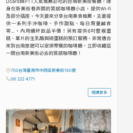
Dcard與PTT人氣推薦必吃的台南新美街餐廳，隱
身在新美街巷弄間的質感咖啡廳小店，提供Wi-fi
及部分插座，今天要來分享台南美食推薦，主要提
供一系列手沖咖啡、手作甜點、每日限量鹹食
等...，內用續杯飲品半價！另有提供6吋整模蛋
糕、單片的生乳酪與磅蛋糕的預訂服務，非常適合
來到台南旅遊可以安排聚餐的咖啡廳，立即收藏這
一間台南新美街必去的質感咖啡廳！
700台灣臺南市中西區新美街160號
06 222 4771
閱讀更多