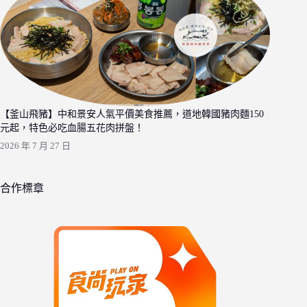
【釜山飛豬】中和景安人氣平價美食推薦，道地韓國豬肉麵150
元起，特色必吃血腸五花肉拼盤！
2026 年 7 月 27 日
合作標章