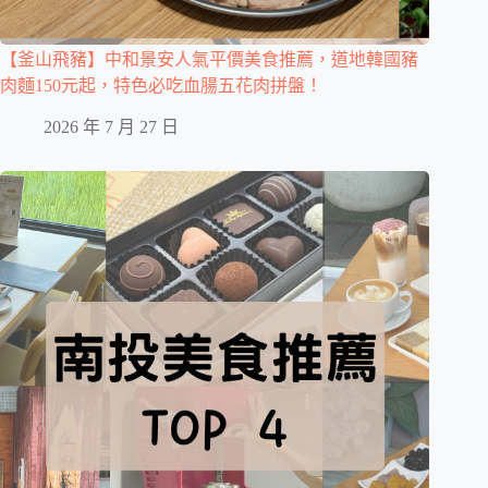
【釜山飛豬】中和景安人氣平價美食推薦，道地韓國豬
肉麵150元起，特色必吃血腸五花肉拼盤！
2026 年 7 月 27 日