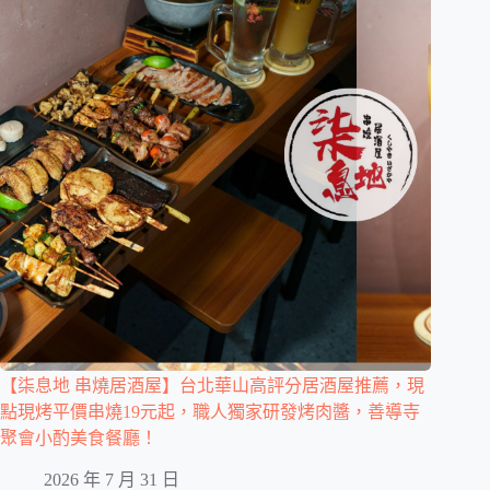
【柒息地 串燒居酒屋】台北華山高評分居酒屋推薦，現
點現烤平價串燒19元起，職人獨家研發烤肉醬，善導寺
聚會小酌美食餐廳！
2026 年 7 月 31 日