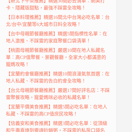
【新北下午茶推薦】精選30間必去清單：網美打
卡、隱藏版甜點，最強不踩雷全攻略！
【日本料理推薦】精選16間北中台灣必吃名單：台
北/台中/宜蘭等6大城市日料全攻略！
【台中母親節餐廳推薦】精選5間指標性名單：在
地人激推、不踩雷的家庭聚餐口袋清單！
【桃園母親節餐廳推薦】嚴選10間在地人私藏名
單：高CP值聚餐、景觀餐廳，全家大小都滿意的
寵媽攻略！
【宜蘭約會餐廳推薦】精選10間浪漫氣氛首選：在
地人私藏、不踩雷的告白約會全攻略！
【台北母親節餐廳推薦】嚴選17間好評名店：不踩
雷聚餐攻略，寵愛媽咪必收的私藏名單！
【宜蘭平價美食推薦】精選5間必吃名單：在地人
私藏、不踩雷的高CP值庶民攻略！
【信義安和美食推薦】精選3間必吃名單：從頂級
和牛壽喜燒到靈魂砂鍋粥，不踩雷的私房口袋名