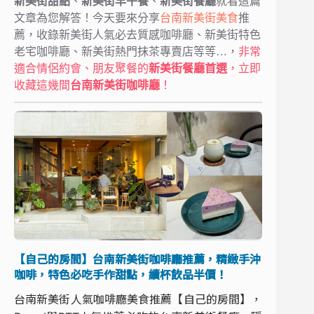
新美街甜點
、
新美街早午餐
、
新美街餐廳
就看這篇
文章為您解答！今天要來分享
台南
新美街美食
推
薦，收錄新美街人氣必去質感咖啡廳、新美街特色
老宅咖啡廳、新美街熱門抹茶專賣店等等…，
非常
適合情侶約會、朋友聚餐的
新美街餐廳首選
，立即
收藏這幾間
台南新美街咖啡廳
！
【自己的房間】台南新美街咖啡廳推薦，精緻手沖
咖啡，特色必吃手作甜點，續杯飲品半價！
台南新美街人氣咖啡廳美食推薦【自己的房間】，