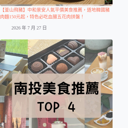
【釜山飛豬】中和景安人氣平價美食推薦，道地韓國豬
肉麵150元起，特色必吃血腸五花肉拼盤！
2026 年 7 月 27 日