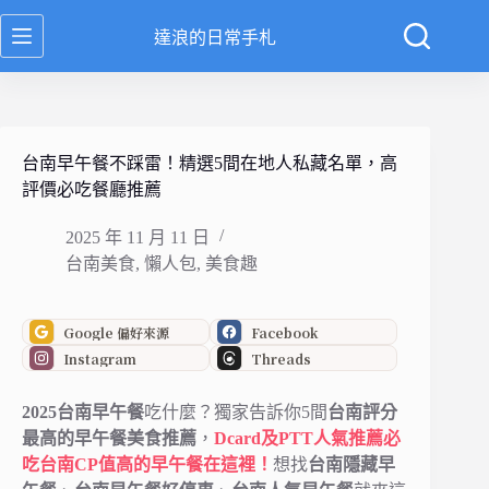
跳
達浪的日常手札
至
主
要
內
容
台南早午餐不踩雷！精選5間在地人私藏名單，高
評價必吃餐廳推薦
2025 年 11 月 11 日
台南美食
,
懶人包
,
美食趣
Google 偏好來源
Facebook
Instagram
Threads
2025台南早午餐
吃什麼？獨家告訴你5間
台南評分
最高的早午餐美食推薦
，
Dcard及PTT人氣推薦必
吃台南
CP值高
的早午餐在這裡！
想找
台南隱藏早