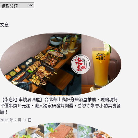
文
章
分
文章
類
【柒息地 串燒居酒屋】台北華山高評分居酒屋推薦，現點現烤
平價串燒19元起，職人獨家研發烤肉醬，善導寺聚會小酌美食餐
廳！
2026 年 7 月 31 日