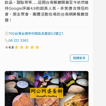
飲品、甜點等等......這間台南餐廳開幕至今依然維
持Google評論4.9的超高人氣，非常適合情侶約
會、朋友聚會、團體活動包場的台南網美餐廳首
選！
700台灣台南市中西區友愛街52號之1
06 221 3362
★
★
★
★
★
4.8
閱讀更多