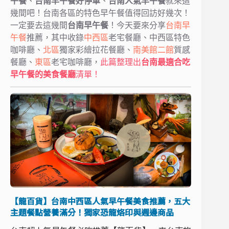
午餐
、
台南早午餐好停車
、
台南人氣早午餐
就來這
幾間吧！台南各區的特色早午餐值得回訪好幾次！
一定要去這幾間
台南早午餐
！今天要來分享
台南早
午餐
推薦，其中收錄
中西區
老宅餐廳、中西區特色
咖啡廳、
北區
獨家彩繪拉花餐廳、
南美館二館
質感
餐廳、
東區
老宅咖啡廳，
此篇整理出
台南最適合吃
早午餐的美食餐廳
清單！
【龍百貨】台南中西區人氣早午餐美食推薦，五大
主題餐點營養滿分！獨家恐龍烙印與週邊商品