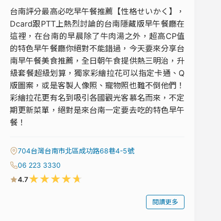
台南評分最高必吃早午餐推薦【性格せいかく】，
Dcard跟PTT上熱烈討論的台南隱藏版早午餐廳在
這裡，在台南的早晨除了牛肉湯之外，超高CP值
的特色早午餐廳你絕對不能錯過，今天要來分享台
南早午餐美食推薦，全日朝午食提供熱三明治，升
級套餐超級划算，獨家彩繪拉花可以指定卡通、Q
版圖案，或是客製人像照、寵物照也難不倒他們！
彩繪拉花更有名到吸引各國觀光客慕名而來，不定
期更新菜單，絕對是來台南一定要去吃的特色早午
餐！
704台灣台南市北區成功路68巷4-5號
06 223 3330
★
★
★
★
★
4.7
閱讀更多