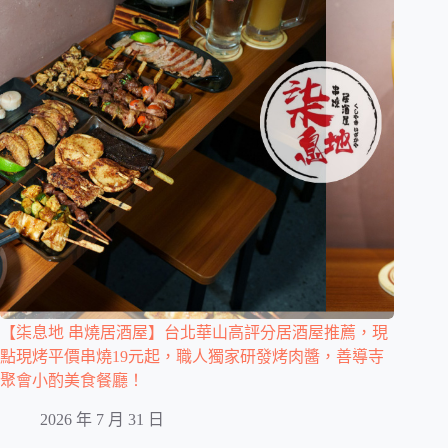
【柒息地 串燒居酒屋】台北華山高評分居酒屋推薦，現
點現烤平價串燒19元起，職人獨家研發烤肉醬，善導寺
聚會小酌美食餐廳！
2026 年 7 月 31 日