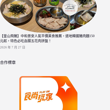
【釜山飛豬】中和景安人氣平價美食推薦，道地韓國豬肉麵150
元起，特色必吃血腸五花肉拼盤！
2026 年 7 月 27 日
合作標章