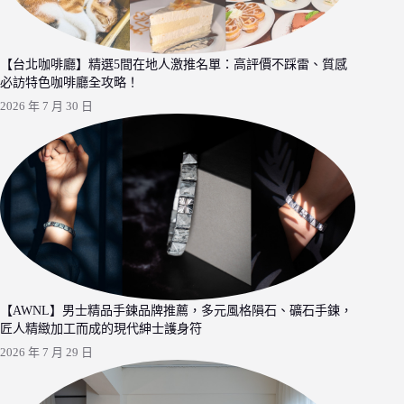
【台北咖啡廳】精選5間在地人激推名單：高評價不踩雷、質感
必訪特色咖啡廳全攻略！
2026 年 7 月 30 日
【AWNL】男士精品手鍊品牌推薦，多元風格隕石、礦石手鍊，
匠人精緻加工而成的現代紳士護身符
2026 年 7 月 29 日