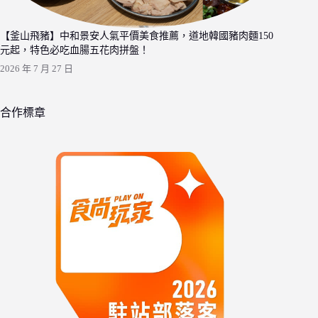
【釜山飛豬】中和景安人氣平價美食推薦，道地韓國豬肉麵150
元起，特色必吃血腸五花肉拼盤！
2026 年 7 月 27 日
合作標章