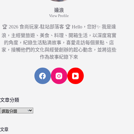
達浪
View Profile
🏆 2026 食尚玩家-駐站部落客 🏆 Hello，您好✨ 我是達
浪，主經營旅遊、美食、料理、開箱生活，以深度寫實
的角度，紀錄生活點滴故事，喜愛走訪每個景點、店
家，接觸他們的文化與經營創辦的起心動念，並將這些
作為故事紀錄下來
文章分類
文
章
分
文章
類