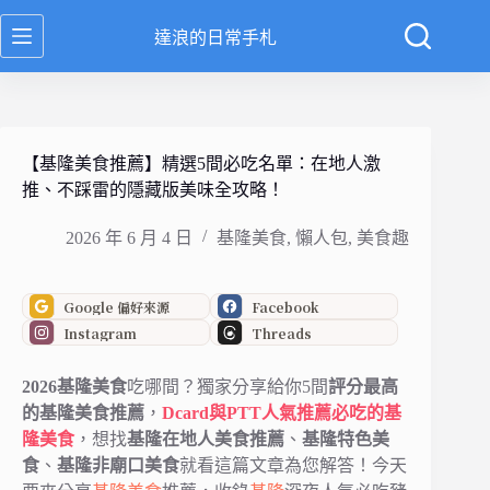
跳
達浪的日常手札
至
主
要
內
容
【基隆美食推薦】精選5間必吃名單：在地人激
推、不踩雷的隱藏版美味全攻略！
2026 年 6 月 4 日
基隆美食
,
懶人包
,
美食趣
Google 偏好來源
Facebook
Instagram
Threads
2026基隆美食
吃哪間？獨家分享給你5間
評分最高
的基隆美食推薦
，
Dcard與PTT人氣推薦必吃的基
隆美食
，想找
基隆在地人美食推薦
、
基隆特色美
食
、
基隆非廟口美食
就看這篇文章為您解答！今天