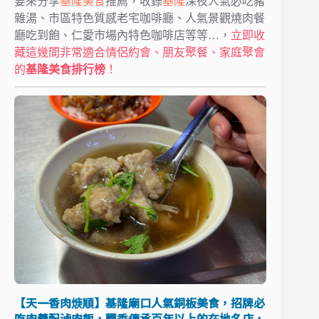
要來分享
基隆美食
推薦，收錄
基隆
深夜人氣必吃豬
雜湯、市區特色質感老宅咖啡廳、人氣景觀燒肉餐
廳吃到飽、仁愛市場內特色咖啡店等等…，
立即收
藏這幾間非常適合情侶約會、朋友聚餐、家庭聚會
的
基隆美食排行榜
！
【天一香肉焿順】基隆廟口人氣銅板美食，招牌必