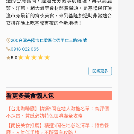
送的台灣豬肉，經過充分的事前處理，再以高麗
菜、洋蔥、豬大骨等食材熬煮湯頭，是基隆崁仔頂
漁市旁最新的宵夜美食，來到基隆旅遊時非常適合
安排在晚上吃基隆宵夜的全新地標！
200台灣基隆市仁愛區仁德里仁三路98號
0918 022 065
★
★
★
★
★
5.0
閱讀更多
看更多美食懶人包
【台北咖啡廳】精選5間在地人激推名單：高評價
不踩雷、質感必訪特色咖啡廳全攻略！
【南投美食推薦】精選5間在地必吃清單：特色餐
廳、人氣伴手禮，不踩雷全攻略！