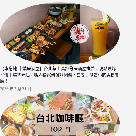
【柒息地 串燒居酒屋】台北華山高評分居酒屋推薦，現點現烤
平價串燒19元起，職人獨家研發烤肉醬，善導寺聚會小酌美食餐
廳！
2026 年 7 月 31 日