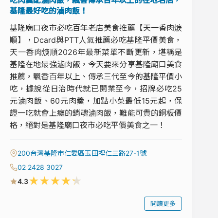
吃肉羹配滷肉飯，飄香傳承百年以上的在地名店，
基隆最好吃的滷肉飯！
基隆廟口夜市必吃百年老店美食推薦【天一香肉焿
順】，Dcard與PTT人氣推薦必吃基隆平價美食，
天一香肉焿順2026年最新菜單不斷更新，堪稱是
基隆在地最強滷肉飯，今天要來分享基隆廟口美食
推薦，飄香百年以上、傳承三代至今的基隆平價小
吃，據說從日治時代就已開業至今，招牌必吃25
元滷肉飯、60元肉羹，加點小菜最低15元起，保
證一吃就會上癮的銷魂滷肉飯，難能可貴的銅板價
格，絕對是基隆廟口夜市必吃平價美食之一！
200台灣基隆市仁愛區玉田裡仁三路27-1號
02 2428 3027
★
★
★
★
★
4.3
閱讀更多