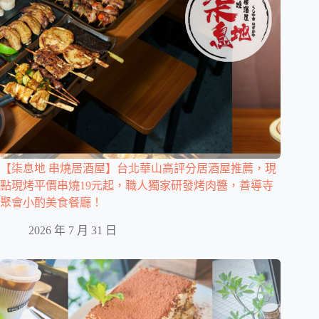
【柒息地 串燒居酒屋】台北華山高評分居酒屋推薦，現
點現烤平價串燒19元起，職人獨家研發烤肉醬，善導寺
聚會小酌美食餐廳！
2026 年 7 月 31 日