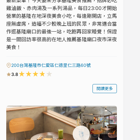
最新菜單！今天要來分享基隆美食推薦，招牌必吃
雞滷飯、赤肉湯及一系列湯品，每日23:00才開始
營業的基隆在地深夜美食小吃，每逢剛開店，立馬
座無虛席，造福不少較晚上班的民眾，非常適合當
作逛基隆廟口的最後一站，吃飽再回家睡覺！保證
是一間回訪率很高的在地人推薦基隆廟口夜市深夜
美食！
200台灣基隆市仁愛區仁德里仁三路60號
★
★
★
★
★
3.8
閱讀更多