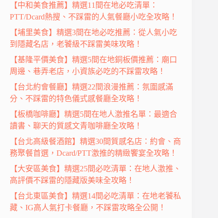
【中和美食推薦】精選11間在地必吃清單：
PTT/Dcard熱搜、不踩雷的人氣餐廳小吃全攻略！
【埔里美食】精選3間在地必吃推薦：從人氣小吃
到隱藏名店，老饕級不踩雷美味攻略！
【基隆平價美食】精選5間在地銅板價推薦：廟口
周邊、巷弄老店，小資族必吃的不踩雷攻略！
【台北約會餐廳】精選22間浪漫推薦：氛圍感滿
分、不踩雷的特色儀式感餐廳全攻略！
【板橋咖啡廳】精選5間在地人激推名單：最適合
讀書、聊天的質感文青咖啡廳全攻略！
【台北高級餐酒館】精選30間質感名店：約會、商
務聚餐首選，Dcard/PTT激推的精緻饗宴全攻略！
【大安區美食】精選25間必吃清單：在地人激推、
高評價不踩雷的隱藏版美味全攻略！
【台北東區美食】精選14間必吃清單：在地老饕私
藏、IG高人氣打卡餐廳，不踩雷攻略全公開！