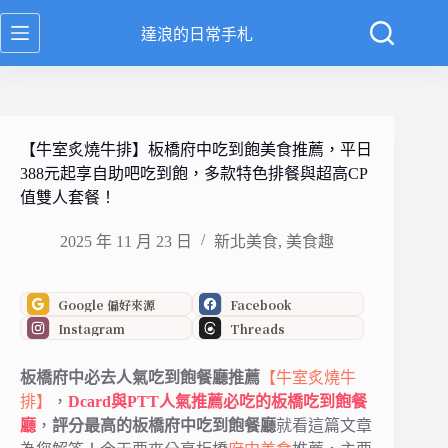
跳
達浪的日常手札
至
主
要
內
容
【牛室炙燒牛排】板橋府中吃到飽美食推薦，平日
388元起享自助吧吃到飽，多款特色排餐與超高CP
值雙人套餐！
2025 年 11 月 23 日
新北美食
,
美食趣
Google 偏好來源
Facebook
Instagram
Threads
板橋府中必去人氣吃到飽餐廳推薦
【牛室炙燒牛
排】
，
Dcard與PTT人氣推薦必吃的板橋吃到飽餐
廳
，
評分最高的板橋府中吃到飽餐廳
就看這篇文章