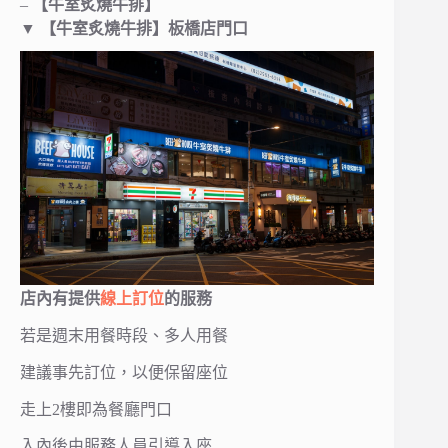
–
【牛室炙燒牛排】
▼
【牛室炙燒牛排】板橋店門口
店內有提供
線上訂位
的服務
若是週末用餐時段、多人用餐
建議事先訂位，以便保留座位
走上2樓即為餐廳門口
入內後由服務人員引導入座