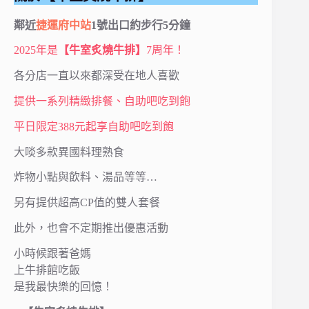
鄰近
捷運府中站
1號出口約步行5分鐘
2025年是
【牛室炙燒牛排】
7周年！
各分店一直以來都深受在地人喜歡
提供一系列精緻排餐、自助吧吃到飽
平日限定388元起享自助吧吃到飽
大啖多款異國料理熟食
炸物小點與飲料、湯品等等…
另有提供超高CP值的雙人套餐
此外，也會不定期推出優惠活動
小時候跟著爸媽
上牛排館吃飯
是我最快樂的回憶！