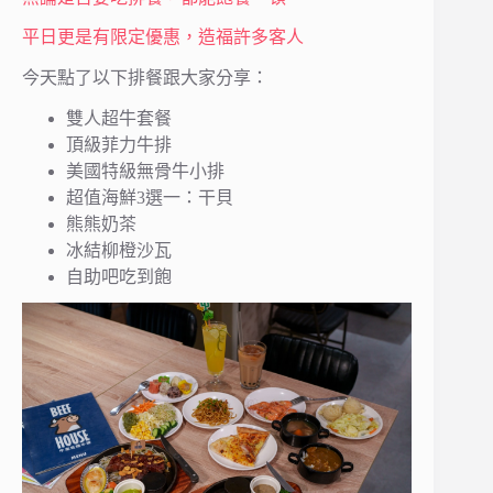
平日更是有限定優惠，造福許多客人
今天點了以下排餐跟大家分享：
雙人超牛套餐
頂級菲力牛排
美國特級無骨牛小排
超值海鮮3選一：干貝
熊熊奶茶
冰結柳橙沙瓦
自助吧吃到飽