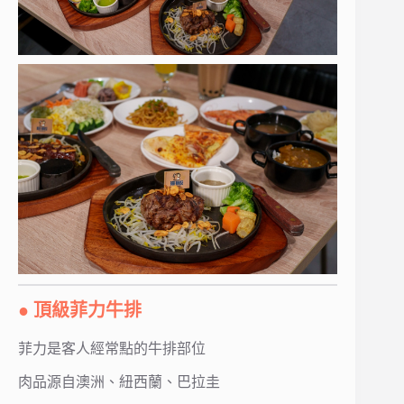
● 頂級菲力牛排
菲力是客人經常點的牛排部位
肉品源自澳洲、紐西蘭、巴拉圭