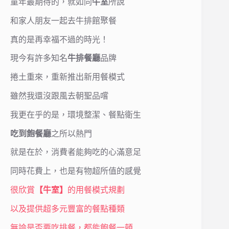
童年最期待的，就如同
牛室
所說
和家人朋友一起去牛排館聚餐
真的是再幸福不過的時光！
現今有許多知名
牛排餐廳
品牌
捲土重來，重新推出新用餐模式
雖然我還沒跟風去朝聖品嚐
我更在乎的是，環境整潔、餐點衛生
吃到飽餐廳
之所以熱門
就是在於，消費者能夠吃的心滿意足
同時花費上，也是有物超所值的感覺
很欣賞
【牛室】
的用餐模式規劃
以及提供超多元豐富的餐點種類
無論是否要吃排餐，都能飽餐一頓