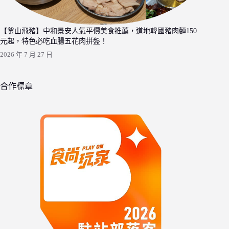
【釜山飛豬】中和景安人氣平價美食推薦，道地韓國豬肉麵150
元起，特色必吃血腸五花肉拼盤！
2026 年 7 月 27 日
合作標章