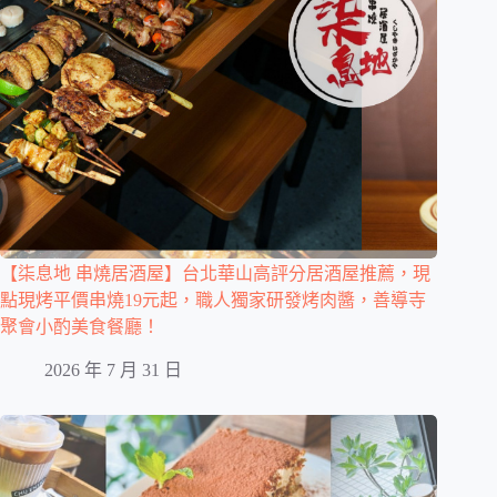
【柒息地 串燒居酒屋】台北華山高評分居酒屋推薦，現
點現烤平價串燒19元起，職人獨家研發烤肉醬，善導寺
聚會小酌美食餐廳！
2026 年 7 月 31 日