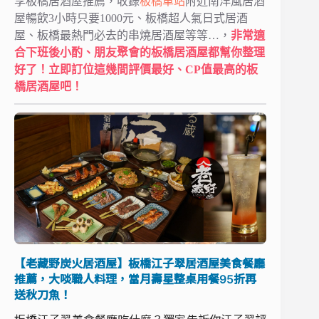
享板橋居酒屋推薦，收錄
板橋車站
附近南洋風居酒
屋暢飲3小時只要1000元、板橋超人氣日式居酒
屋、板橋最熱門必去的串燒居酒屋等等…，
非常適
合下班後小酌、朋友聚會的板橋居酒屋都幫你整理
好了！立即訂位這幾間評價最好、CP值最高的板
橋居酒屋吧！
【老藏野炭火居酒屋】板橋江子翠居酒屋美食餐廳
推薦，大啖職人料理，當月壽星整桌用餐95折再
送秋刀魚！