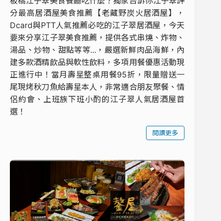
板橋江子翠美食餐廳吃什麼？獨家告訴你江子翠評
分最高居酒屋美食推薦【老藏野炭火居酒屋】，
Dcard與PTT人氣推薦必吃的江子翠居酒屋，今天
要來分享江子翠美食推薦，提供各式串燒、炸物、
湯品、炒物、甜點等等...，嚴選新鮮肉品海鮮，內
建多款酒精飲品與軟性飲料，多項用餐優惠活動現
正進行中！當月壽星整桌用餐95折，限量贈送一
尾現烤秋刀魚給壽星本人，非常適合朋友聚餐、情
侶約會、上班族下班小酌的江子翠人氣居酒屋首
選！
閱讀更多