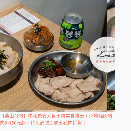
【釜山飛豬】中和景安人氣平價美食推薦，道地韓國豬
肉麵150元起，特色必吃血腸五花肉拼盤！