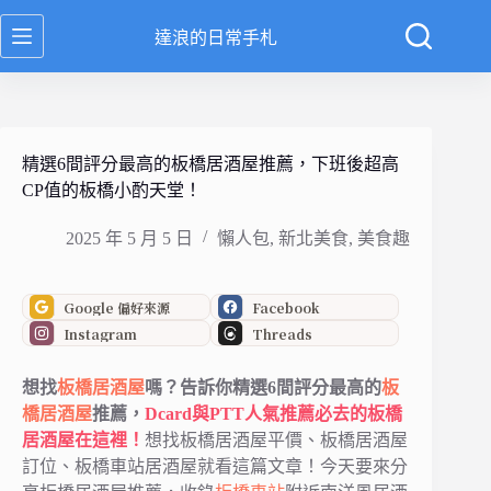
跳
達浪的日常手札
至
主
要
內
容
精選6間評分最高的板橋居酒屋推薦，下班後超高
CP值的板橋小酌天堂！
2025 年 5 月 5 日
懶人包
,
新北美食
,
美食趣
Google 偏好來源
Facebook
Instagram
Threads
想找
板橋居酒屋
嗎？告訴你精選6間評分最高的
板
橋
居酒屋
推薦，
Dcard與PTT人氣推薦必去的板橋
居酒屋在這裡！
想找板橋居酒屋平價、板橋居酒屋
訂位、板橋車站居酒屋就看這篇文章！今天要來分