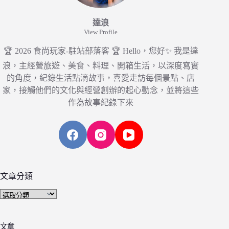
達浪
View Profile
🏆 2026 食尚玩家-駐站部落客 🏆 Hello，您好✨ 我是達
浪，主經營旅遊、美食、料理、開箱生活，以深度寫實
的角度，紀錄生活點滴故事，喜愛走訪每個景點、店
家，接觸他們的文化與經營創辦的起心動念，並將這些
作為故事紀錄下來
文章分類
文
章
分
文章
類