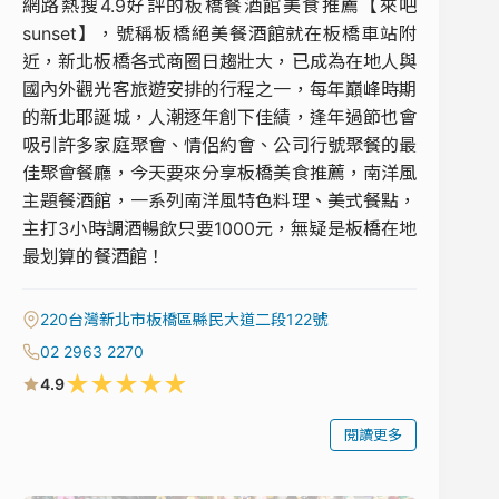
網路熱搜4.9好評的板橋餐酒館美食推薦【來吧
sunset】，號稱板橋絕美餐酒館就在板橋車站附
近，新北板橋各式商圈日趨壯大，已成為在地人與
國內外觀光客旅遊安排的行程之一，每年巔峰時期
的新北耶誕城，人潮逐年創下佳績，逢年過節也會
吸引許多家庭聚會、情侶約會、公司行號聚餐的最
佳聚會餐廳，今天要來分享板橋美食推薦，南洋風
主題餐酒館，一系列南洋風特色料理、美式餐點，
主打3小時調酒暢飲只要1000元，無疑是板橋在地
最划算的餐酒館！
220台灣新北市板橋區縣民大道二段122號
02 2963 2270
★
★
★
★
★
4.9
閱讀更多