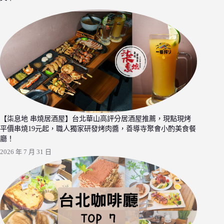
【柒息地 串燒居酒屋】台北華山高評分居酒屋推薦，現點現烤
平價串燒19元起，職人獨家研發烤肉醬，善導寺聚會小酌美食餐
廳！
2026 年 7 月 31 日