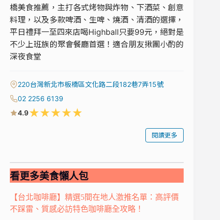
橋美食推薦，主打各式烤物與炸物、下酒菜、創意
料理，以及多款啤酒、生啤、燒酒、清酒的選擇，
平日禮拜一至四來店喝Highball只要99元，絕對是
不少上班族的聚會餐廳首選！適合朋友揪團小酌的
深夜食堂
220台灣新北市板橋區文化路二段182巷7弄15號
02 2256 6139
★
★
★
★
★
4.9
閱讀更多
看更多美食懶人包
【台北咖啡廳】精選5間在地人激推名單：高評價
不踩雷、質感必訪特色咖啡廳全攻略！