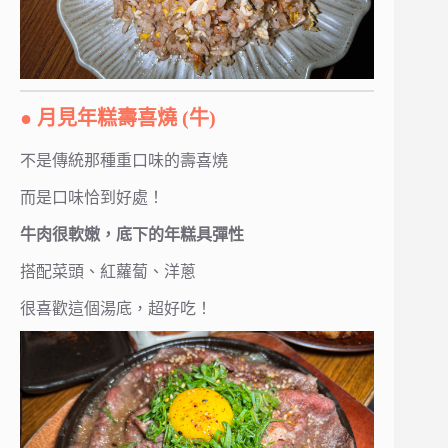
● 月見年糕壽喜燒 (牛)
不是傳統那種重口味的壽喜燒
而是口味恰到好處！
牛肉很軟嫩，底下的年糕具彈性
搭配菜頭、紅蘿蔔、洋蔥
很喜歡這個湯底，超好吃！