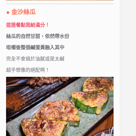
● 金沙絲瓜
這道餐點我給滿分！
絲瓜的自然甘甜，依然帶水份
咀嚼後整個鹹蛋黃融入其中
完全不會過於油膩或是太鹹
超乎想像的絕配啊！