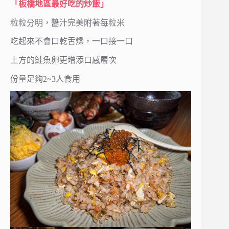
「板橋地區最好吃的炒飯」
粒粒分明，醬汁完美附著每粒米
吃起來不會口乾舌燥，一口接一口
上方的鮭魚卵更增添口感層次
份量足夠2~3人食用