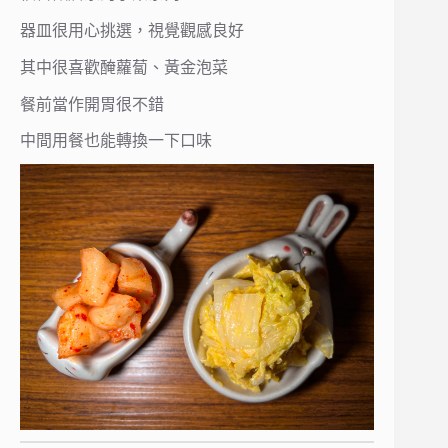
器皿很用心挑選，視覺觀感良好
其中很喜歡醃蘿蔔、黃金泡菜
餐前當作開胃很不錯
中間用餐也能轉換一下口味