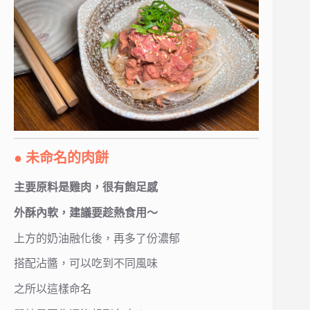
● 未命名的肉餅
主要原料是雞肉，很有飽足感
外酥內軟，建議要趁熱食用～
上方的奶油融化後，再多了份濃郁
搭配沾醬，可以吃到不同風味
之所以這樣命名