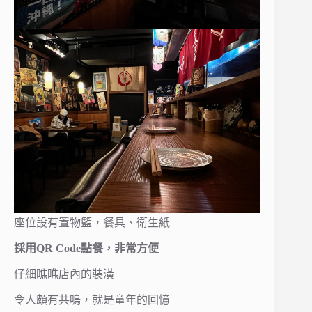
座位設有置物籃，餐具、衛生紙
採用QR Code點餐，非常方便
仔細瞧瞧店內的裝潢
令人頗有共鳴，就是童年的回憶