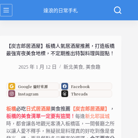
跳
達浪的日常手札
至
主
要
內
容
【炭吉郎居酒屋】板橋人氣居酒屋推薦，打造板橋
最強宵夜美食地標，不定期推出特製料理與甜點！
2025 年 1 月 12 日
新北美食
,
美食趣
Google 偏好來源
Facebook
Instagram
Threads
板橋
必吃
日式居酒屋
美食推薦
【炭吉郎居酒屋】
，
板橋的美食清單一定要有這間！
每逢
新北耶誕城
時，都會讓各地觀光客湧入板橋區，一間餐廳之所
以讓人愛不釋手，無疑就是料理真的好吃到像是會