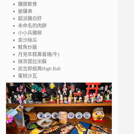
雞膝軟骨
披薩串
超派雞白肝
未命名的肉餅
小小兵雞柳
金沙絲瓜
鮭魚炒飯
月見年糕壽喜燒(牛)
抹茶提拉米蘇
炭吉郎經典High Ball
蜜桃沙瓦