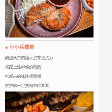
● 小小兵雞柳
鹹蛋黃真的讓人沒有抵抗力
搭配上雞柳條的軟嫩
吃起來的味道很濃郁
很推薦一定要點來吃看看！