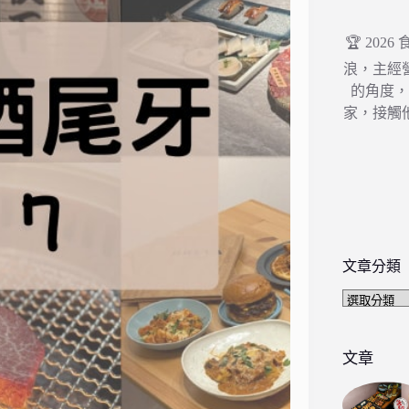
🏆 202
浪，主經
的角度
家，接觸
文章分類
文
章
分
類
文章