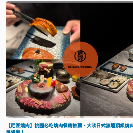
【尼匠燒肉】桃園必吃燒肉餐廳推薦，大啖日式無煙頂級燒肉
屬優惠！