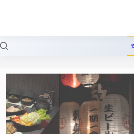
跳
至
主
要
內
容