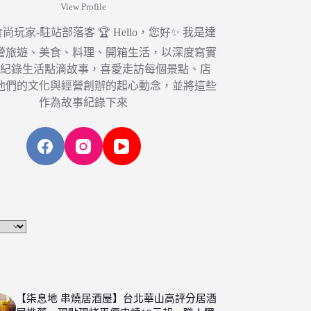
View Profile
6 食尚玩家-駐站部落客 🏆 Hello，您好✨ 我是達
營旅遊、美食、料理、開箱生活，以深度寫實
，紀錄生活點滴故事，喜愛走訪每個景點、店
他們的文化與經營創辦的起心動念，並將這些
作為故事紀錄下來
【柒息地 串燒居酒屋】台北華山高評分居酒