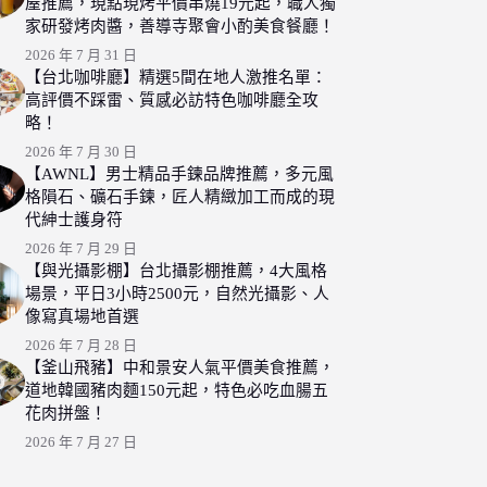
屋推薦，現點現烤平價串燒19元起，職人獨
家研發烤肉醬，善導寺聚會小酌美食餐廳！
2026 年 7 月 31 日
【台北咖啡廳】精選5間在地人激推名單：
高評價不踩雷、質感必訪特色咖啡廳全攻
略！
2026 年 7 月 30 日
【AWNL】男士精品手鍊品牌推薦，多元風
格隕石、礦石手鍊，匠人精緻加工而成的現
代紳士護身符
2026 年 7 月 29 日
【與光攝影棚】台北攝影棚推薦，4大風格
場景，平日3小時2500元，自然光攝影、人
像寫真場地首選
2026 年 7 月 28 日
【釜山飛豬】中和景安人氣平價美食推薦，
道地韓國豬肉麵150元起，特色必吃血腸五
花肉拼盤！
2026 年 7 月 27 日