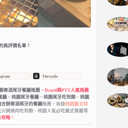
的高評價名單！
agram
Threads
園春酒尾牙餐廳推薦
，
Dcard與PTT人氣推薦
餐廳
、
桃園尾牙餐廳
、
桃園尾牙吃到飽
、
桃園
適合辦春酒尾牙的餐廳
推薦，收錄
桃園藝文特
氣火鍋燒肉吃到飽、桃園人氣必吃義式餐廳等
全攻略
！