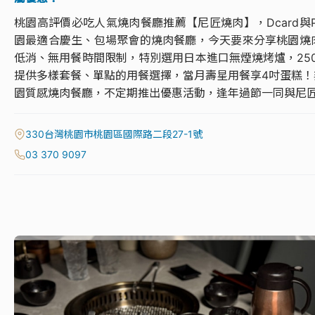
桃園高評價必吃人氣燒肉餐廳推薦【尼匠燒肉】，Dcard與
園最適合慶生、包場聚會的燒肉餐廳，今天要來分享桃園燒
低消、無用餐時間限制，特別選用日本進口無煙燒烤爐，250
提供多樣套餐、單點的用餐選擇，當月壽星用餐享4吋蛋糕
園質感燒肉餐廳，不定期推出優惠活動，逢年過節一同與尼
330台灣桃園市桃園區國際路二段27-1號
03 370 9097