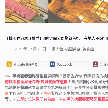
【桃園春酒尾牙推薦】精選7間公司聚餐首選：在地人不踩雷
2025 年 12 月 28 日
懶人包
,
桃園美食
,
美食趣
Google 偏好來源
Facebook
Inst
2026年桃園春酒尾牙餐廳
選哪間？獨家告訴你7間高評價的
桃
的桃園春酒尾牙包場/包廂餐廳在這裡！
想找
桃園小公司尾牙
包廂尾牙餐廳
就看這篇文章為您解答！今天要來分享
桃園最
區
附近必吃火鍋餐廳、
桃園
質感必吃高級燒肉餐廳、桃園人
等…，
立即訂位這幾間有包廂、有包場的
桃園春酒尾牙餐廳