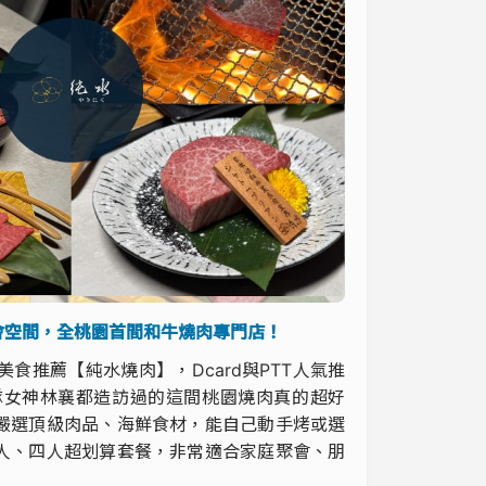
會空間，全桃園首間和牛燒肉專門店！
推薦【純水燒肉】，Dcard與PTT人氣推
隊女神林襄都造訪過的這間桃園燒肉真的超好
嚴選頂級肉品、海鮮食材，能自己動手烤或選
人、四人超划算套餐，非常適合家庭聚會、朋