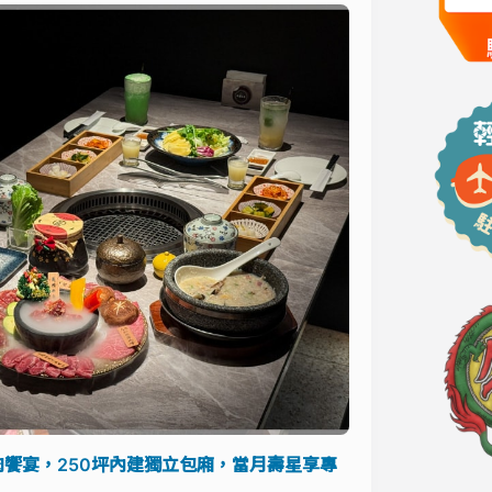
饗宴，250坪內建獨立包廂，當月壽星享專