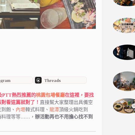
agram
Threads
d及PTT熱烈推薦的
桃園包場餐廳
在這裡，要找
派對看這篇就對了！
直接幫大家整理出具備空
吃到飽、
內壢
韓式料理、
龍潭
頂級火鍋吃到
海料理等等……，
辦活動再也不用擔心找不到