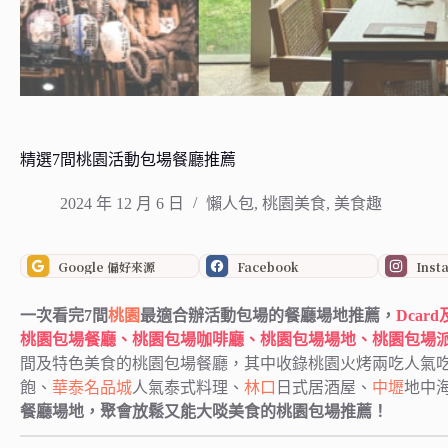
精選7間桃園活動包場餐廳推薦
2024 年 12 月 6 日
懶人包
,
桃園美食
,
美食趣
Google 偏好來源
Facebook
Inst
一次看完7間
桃園
最適合辦活動包場的餐廳場地推薦，
Dcar
桃園包場餐廳、桃園包場咖啡廳、桃園包場場地、桃園包場
間及特色美食的桃園包場餐廳，其中收錄桃園火烤兩吃人氣
飽、
華泰名品城
人氣泰式料理、
林口
日式居酒屋、
中壢
地中
餐廳場地，聚會放鬆又能大啖美食的桃園包場推薦！