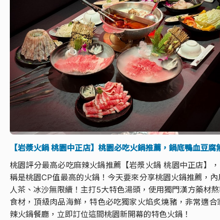
【岩漿火鍋 桃園中正店】桃園必吃火鍋推薦，鍋底鴨血豆腐
桃園評分最高必吃麻辣火鍋推薦【岩漿火鍋 桃園中正店】，D
稱是桃園CP值最高的火鍋！今天要來分享桃園火鍋推薦，
人茶、冰沙無限續！主打5大特色湯頭，使用獨門漢方藥材
食材，頂級肉品海鮮，特色必吃獨家火焰炙燒豬，非常適合
辣火鍋餐廳，立即訂位這間桃園新開幕的特色火鍋！