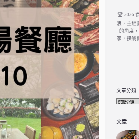
🏆 202
浪，主經
的角度
家，接觸
文章分類
文
章
分
類
文章