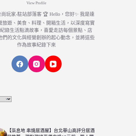
View Profile
6 食尚玩家-駐站部落客 🏆 Hello，您好✨ 我是達
營旅遊、美食、料理、開箱生活，以深度寫實
，紀錄生活點滴故事，喜愛走訪每個景點、店
他們的文化與經營創辦的起心動念，並將這些
作為故事紀錄下來
【柒息地 串燒居酒屋】台北華山高評分居酒