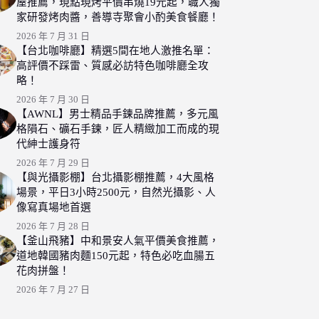
屋推薦，現點現烤平價串燒19元起，職人獨
家研發烤肉醬，善導寺聚會小酌美食餐廳！
2026 年 7 月 31 日
【台北咖啡廳】精選5間在地人激推名單：
高評價不踩雷、質感必訪特色咖啡廳全攻
略！
2026 年 7 月 30 日
【AWNL】男士精品手鍊品牌推薦，多元風
格隕石、礦石手鍊，匠人精緻加工而成的現
代紳士護身符
2026 年 7 月 29 日
【與光攝影棚】台北攝影棚推薦，4大風格
場景，平日3小時2500元，自然光攝影、人
像寫真場地首選
2026 年 7 月 28 日
【釜山飛豬】中和景安人氣平價美食推薦，
道地韓國豬肉麵150元起，特色必吃血腸五
花肉拼盤！
2026 年 7 月 27 日