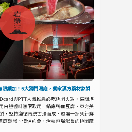
無限續加！5大獨門湯底，獨家漢方藥材熬製
card與PTT人氣推薦必吃桃園火鍋，這間堪
內用白飯醬料無限取用，鍋底鴨血豆腐、東方美
熬製，堅持遵循傳統古法而成，嚴選一系列新鮮
家庭聚餐、情侶約會、活動包場聚會的桃園麻