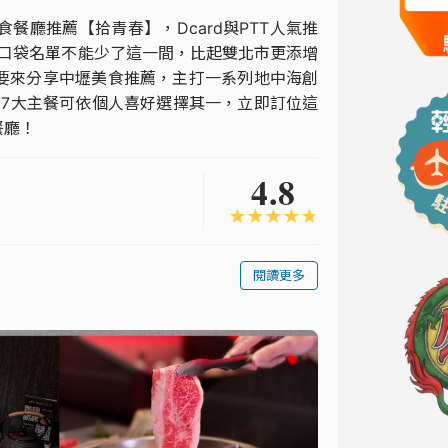
廳推薦【拾青春】，Dcard與PTT人氣推
食口袋名單不能少了這一間，比起雙北市更添增
要來分享中壢美食推薦，主打一系列地中海創
，7大主餐可依個人喜好選擇其一，立即訂位這
餐廳！
4.8
★
★
★
★
★
閱讀更多