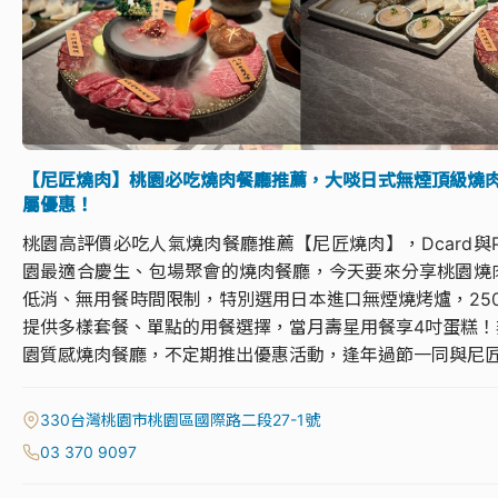
【尼匠燒肉】桃園必吃燒肉餐廳推薦，大啖日式無煙頂級燒肉
屬優惠！
桃園高評價必吃人氣燒肉餐廳推薦【尼匠燒肉】，Dcard與
園最適合慶生、包場聚會的燒肉餐廳，今天要來分享桃園燒
低消、無用餐時間限制，特別選用日本進口無煙燒烤爐，250
提供多樣套餐、單點的用餐選擇，當月壽星用餐享4吋蛋糕
園質感燒肉餐廳，不定期推出優惠活動，逢年過節一同與尼
330台灣桃園市桃園區國際路二段27-1號
03 370 9097