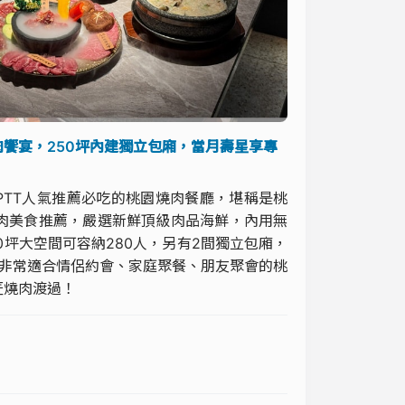
饗宴，250坪內建獨立包廂，當月壽星享專
PTT人氣推薦必吃的桃園燒肉餐廳，堪稱是桃
肉美食推薦，嚴選新鮮頂級肉品海鮮，內用無
坪大空間可容納280人，另有2間獨立包廂，
！非常適合情侶約會、家庭聚餐、朋友聚會的桃
匠燒肉渡過！