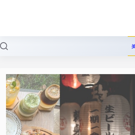
跳
至
主
要
內
容