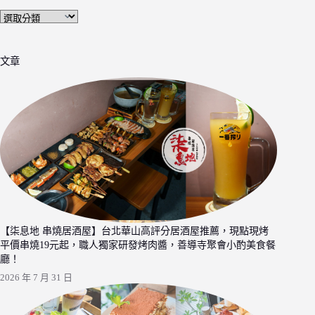
文
章
分
文章
類
【柒息地 串燒居酒屋】台北華山高評分居酒屋推薦，現點現烤
平價串燒19元起，職人獨家研發烤肉醬，善導寺聚會小酌美食餐
廳！
2026 年 7 月 31 日