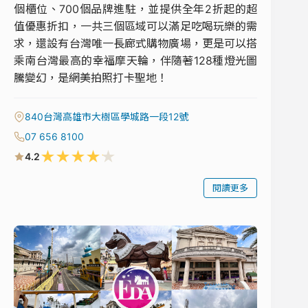
個櫃位、700個品牌進駐，並提供全年2折起的超
值優惠折扣，一共三個區域可以滿足吃喝玩樂的需
求，還設有台灣唯一長廊式購物廣場，更是可以搭
乘南台灣最高的幸福摩天輪，伴隨著128種燈光圖
騰變幻，是網美拍照打卡聖地！
840台灣高雄市大樹區學城路一段12號
07 656 8100
★
★
★
★
★
4.2
閱讀更多