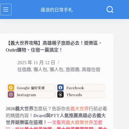
跳
達浪的日常手札
至
主
要
內
容
【義大世界攻略】高雄親子旅遊必去！遊樂區、
Outlet購物、住宿一篇搞定！
2025 年 11 月 12 日
住宿趣
,
懶人包
,
懶人包
,
旅遊趣
,
高雄住宿
Google 偏好來源
Facebook
Instagram
Threads
2026義大世界
怎麼玩？告訴你去
義大世界
行前必看
的精選內容！
Dcard與PTT人氣推薦高雄必去義大
世界遊樂區在這裡！
一次看完
義大遊樂世界
怎麼