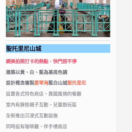
聖托里尼山城
網美拍照打卡的熱點
，
快門按不停
建築以黃、白、藍為基底色調
設計概念複製
愛琴海
藍白山城
聖托里尼
設置各式特色商店、異國風情的餐廳
室內有靜態親子互動、兒童遊玩區
全新推出沉浸式互動設施
同時設有咖啡廳、伴手禮商店