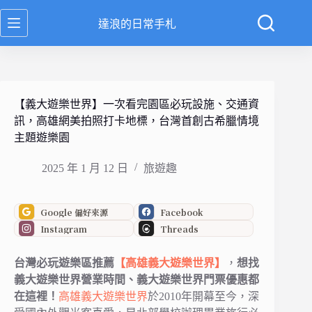
跳
達浪的日常手札
至
主
要
內
容
【義大遊樂世界】一次看完園區必玩設施、交通資
訊，高雄網美拍照打卡地標，台灣首創古希臘情境
主題遊樂園
2025 年 1 月 12 日
旅遊趣
Google 偏好來源
Facebook
Instagram
Threads
台灣必玩遊樂區推薦
【高雄義大遊樂世界】
，
想找
義大遊樂世界營業時間、義大遊樂世界門票優惠都
在這裡！
高雄
義大遊樂世界
於2010年開幕至今，深