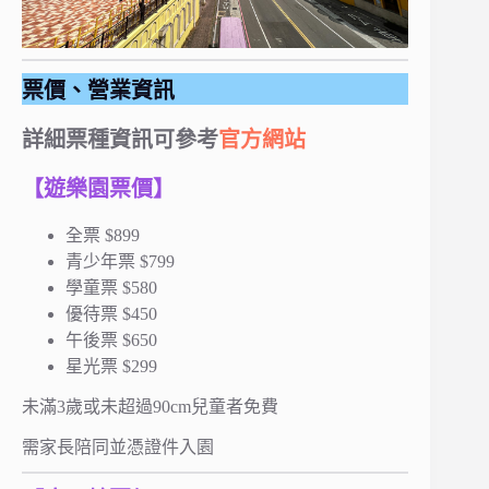
票價、營業資訊
詳細票種資訊可參考
官方網站
【遊樂園票價】
全票 $899
青少年票 $799
學童票 $580
優待票 $450
午後票 $650
星光票 $299
未滿3歲或未超過90cm兒童者免費
需家長陪同並憑證件入園