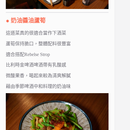
● 奶油醬油蘆筍
這道菜真的很適合當作下酒菜
蘆筍保持脆口，整體配料很豐富
適合搭配Rebelse Strop
比利時金啤酒啤酒帶有乳酸感
微酸果香，喝起來較為清爽解膩
藉由季節啤酒中和料理的奶油味