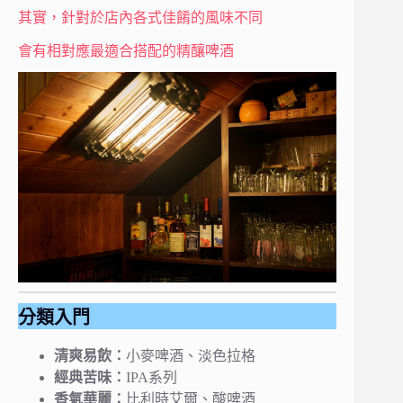
其實，針對於店內各式佳餚的風味不同
會有相對應最適合搭配的精釀啤酒
分類入門
清爽易飲：
小麥啤酒、淡色拉格
經典苦味：
IPA系列
香氣華麗：
比利時艾爾、酸啤酒