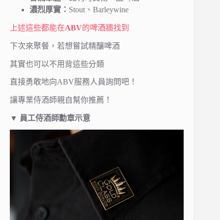
濃烈厚實：
Stout、Barleywine
上述這些都能在
ABV
的啤酒牆找到
下次來聚餐，若想嘗試精釀啤酒
其實也可以不用背這些分類
直接勇敢地向ABV服務人員詢問吧！
讓專業侍酒師親自幫你推薦！
▼ 員工侍酒師勳章示意