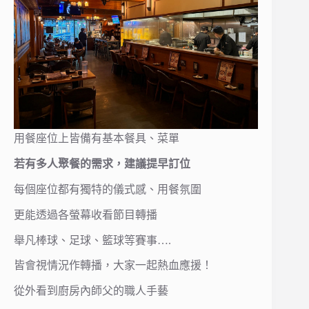
用餐座位上皆備有基本餐具、菜單
若有多人聚餐的需求，建議提早訂位
每個座位都有獨特的儀式感、用餐氛圍
更能透過各螢幕收看節目轉播
舉凡棒球、足球、籃球等賽事….
皆會視情況作轉播，大家一起熱血應援！
從外看到廚房內師父的職人手藝