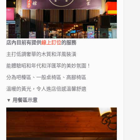
店內目前有提供
線上訂位
的服務
主打低調奢華的木質和洋風裝潢
能體驗昭和年代和洋匯萃的美妙氛圍！
分為吧檯區、一般桌椅區、高腳椅區
溫暖的黃光，令人進店倍感溫馨舒適
▼ 用餐區示意