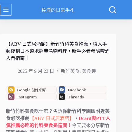
跳
達浪的日常手札
至
主
要
內
容
【ABV 日式居酒館】新竹竹科美食推薦，職人手
藝復刻日本道地經典名物料理，新手必看精釀啤酒
入門指南！
2025 年 9 月 23 日
新竹美食
,
美食趣
Google 偏好來源
Facebook
Instagram
Threads
新竹竹科美食
吃什麼？告訴你
新竹科學園區附近美
食必吃推薦
【ABV 日式居酒館】
，
Dcard與PTT人
氣推薦必吃的竹科美食是這間！
今天要來分享
新竹