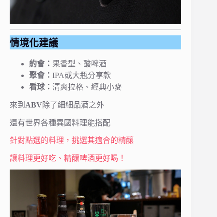
情境化建議
約會：
果香型、酸啤酒
聚會：
IPA或大瓶分享款
看球：
清爽拉格、經典小麥
來到
ABV
除了細細品酒之外
還有世界各種異國料理能搭配
針對點選的料理，挑選其適合的精釀
讓料理更好吃、精釀啤酒更好喝！