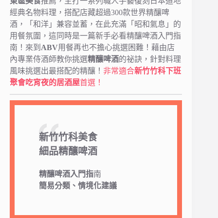
東區美食
推薦，主打一系列職人手藝復刻日本道地
經典名物料理，搭配店藏超過300款世界精釀啤
酒，「和洋」兼容並蓄，在此充滿「昭和氣息」的
用餐氛圍，這同時是一篇新手必看精釀啤酒入門指
南！來到
ABV
用餐再也不擔心挑選困難！藉由店
內專業侍酒師教你挑選
精釀啤酒
的祕訣，針對料理
風味挑選出最搭配的精釀！
非常適合
新竹竹科下班
聚會吃宵夜的居酒屋
首選！
新竹竹科美食
細品精釀啤酒
精釀啤酒入門指
南
簡易分類、情境化建議