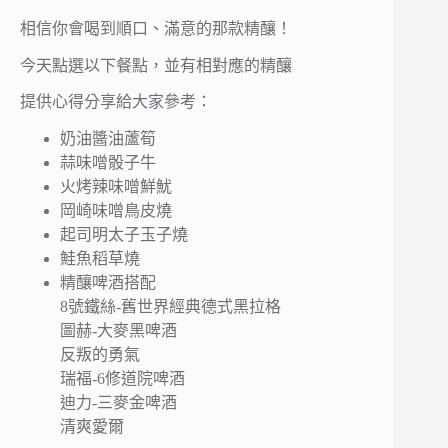
相信你會喝到順口、滿意的那款精釀！
今天點選以下餐點，並有相對應的精釀
提供心得分享給大家參考：
奶油醬油蘆筍
蒜味噌骰子牛
火烤辣味噌鮮魷
岡崎味噌鳥皮燒
起司明太子玉子燒
鮭魚稻草燒
精釀啤酒搭配
8號鐵絲-舊世界經典德式黑拉格
圖赫-大麥黑啤酒
反叛的勇氣
瑞福-6修道院啤酒
迪力-三麥金啤酒
清爽愛爾