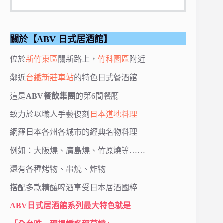
關於【ABV 日式居酒館】
位於
新竹
東區
關新路上，
竹科園區
附近
鄰近
台鐵新莊車站
的特色日式餐酒館
這是
ABV餐飲集團
的第6間餐廳
致力於以職人手藝復刻
日本道地料理
網羅日本各州各城市的經典名物料理
例如：大阪燒、廣島燒、竹原燒等……
還有各種烤物、串燒、炸物
搭配多款精釀啤酒享受日本居酒國粹
ABV
日式居酒館系列最大特色就是