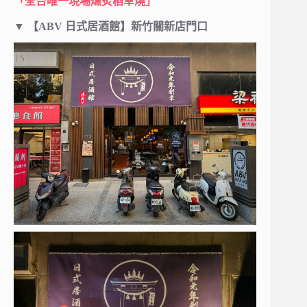
「全台唯一現場燻炙稻草燒」
▼
【ABV 日式居酒館】新竹關新店門口