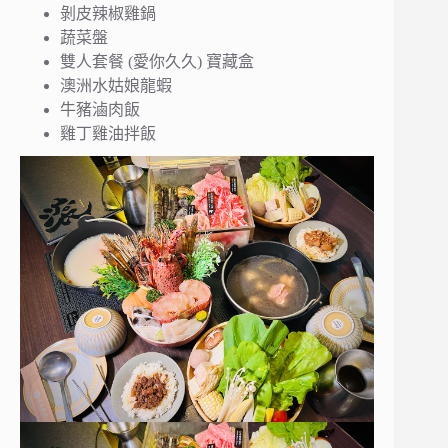
剝皮辣椒雞鍋
蔬菜盤
雙人套餐 (愛你久久) 寶藏盒
澳洲水姑娘龍蝦
牛豬滷肉飯
雞丁雞油拌飯