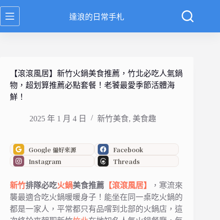
跳
達浪的日常手札
至
主
要
內
容
【滾滾風居】新竹火鍋美食推薦，竹北必吃人氣鍋
物，超划算推薦必點套餐！老饕最愛季節活體海
鮮！
2025 年 1 月 4 日
新竹美食
,
美食趣
Google 偏好來源
Facebook
Instagram
Threads
新竹
排隊必吃
火鍋
美食推薦
【滾滾風居】
，寒流來
襲最適合吃火鍋暖暖身子！能坐在同一桌吃火鍋的
都是一家人，平常都只有品嚐到北部的火鍋店，這