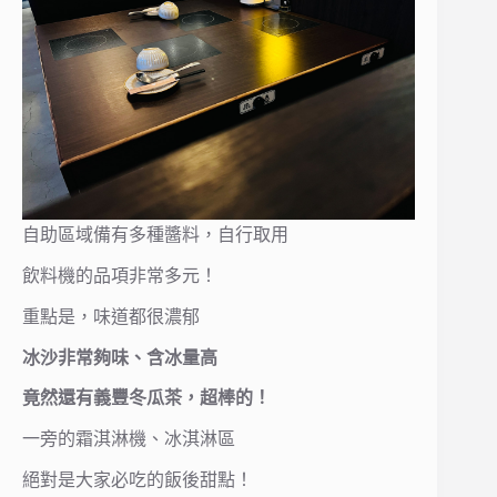
自助區域備有多種醬料，自行取用
飲料機的品項非常多元！
重點是，味道都很濃郁
冰沙非常夠味、含冰量高
竟然還有義豐冬瓜茶，超棒的！
一旁的霜淇淋機、冰淇淋區
絕對是大家必吃的飯後甜點！