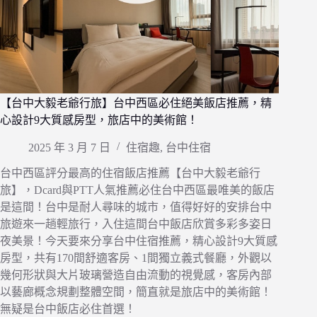
【台中大毅老爺行旅】台中西區必住絕美飯店推薦，精
心設計9大質感房型，旅店中的美術館！
2025 年 3 月 7 日
住宿趣
,
台中住宿
台中西區評分最高的住宿飯店推薦【台中大毅老爺行
旅】，Dcard與PTT人氣推薦必住台中西區最唯美的飯店
是這間！台中是耐人尋味的城市，值得好好的安排台中
旅遊來一趟輕旅行，入住這間台中飯店欣賞多彩多姿日
夜美景！今天要來分享台中住宿推薦，精心設計9大質感
房型，共有170間舒適客房、1間獨立義式餐廳，外觀以
幾何形狀與大片玻璃營造自由流動的視覺感，客房內部
以藝廊概念規劃整體空間，簡直就是旅店中的美術館！
無疑是台中飯店必住首選！