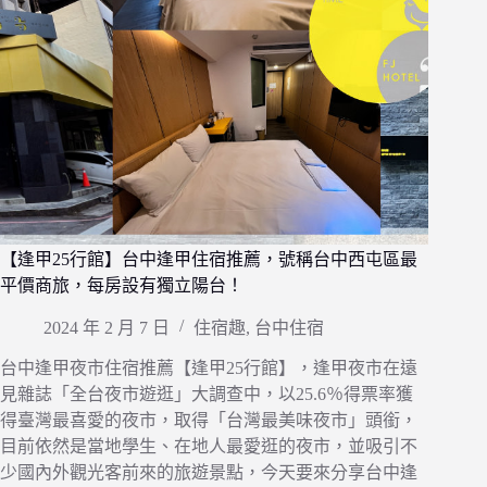
【逢甲25行館】台中逢甲住宿推薦，號稱台中西屯區最
平價商旅，每房設有獨立陽台！
2024 年 2 月 7 日
住宿趣
,
台中住宿
台中逢甲夜市住宿推薦【逢甲25行館】，逢甲夜市在遠
見雜誌「全台夜市遊逛」大調查中，以25.6％得票率獲
得臺灣最喜愛的夜市，取得「台灣最美味夜市」頭銜，
目前依然是當地學生、在地人最愛逛的夜市，並吸引不
少國內外觀光客前來的旅遊景點，今天要來分享台中逢