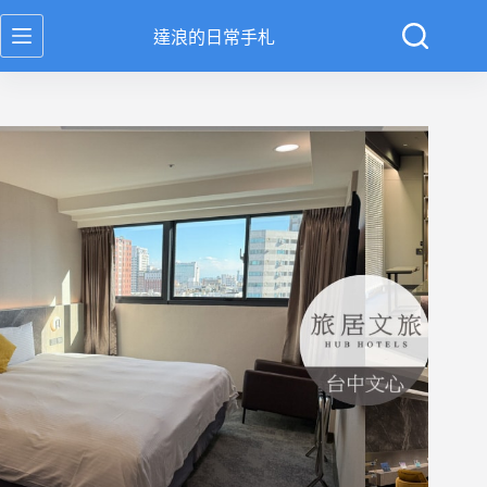
跳
達浪的日常手札
至
主
要
內
容