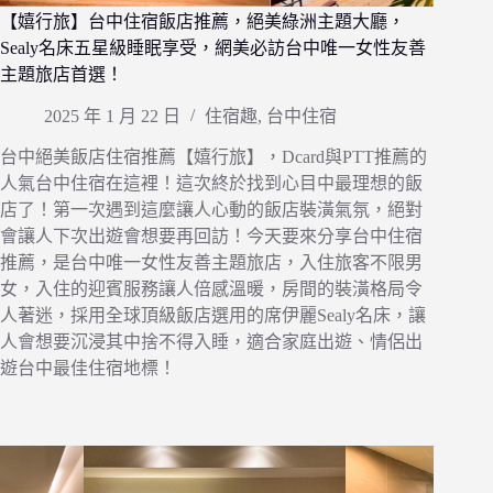
【嬉行旅】台中住宿飯店推薦，絕美綠洲主題大廳，
Sealy名床五星級睡眠享受，網美必訪台中唯一女性友善
主題旅店首選！
2025 年 1 月 22 日
住宿趣
,
台中住宿
台中絕美飯店住宿推薦【嬉行旅】，Dcard與PTT推薦的
人氣台中住宿在這裡！這次終於找到心目中最理想的飯
店了！第一次遇到這麼讓人心動的飯店裝潢氣氛，絕對
會讓人下次出遊會想要再回訪！今天要來分享台中住宿
推薦，是台中唯一女性友善主題旅店，入住旅客不限男
女，入住的迎賓服務讓人倍感溫暖，房間的裝潢格局令
人著迷，採用全球頂級飯店選用的席伊麗Sealy名床，讓
人會想要沉浸其中捨不得入睡，適合家庭出遊、情侶出
遊台中最佳住宿地標！