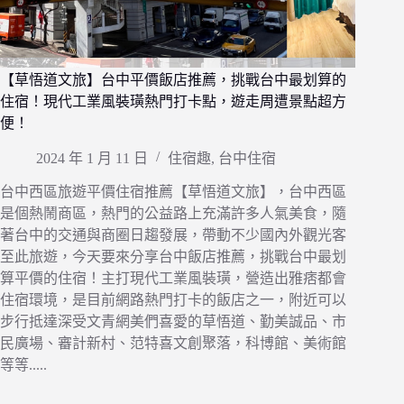
【草悟道文旅】台中平價飯店推薦，挑戰台中最划算的
住宿！現代工業風裝璜熱門打卡點，遊走周遭景點超方
便！
2024 年 1 月 11 日
住宿趣
,
台中住宿
台中西區旅遊平價住宿推薦【草悟道文旅】，台中西區
是個熱鬧商區，熱門的公益路上充滿許多人氣美食，隨
著台中的交通與商圈日趨發展，帶動不少國內外觀光客
至此旅遊，今天要來分享台中飯店推薦，挑戰台中最划
算平價的住宿！主打現代工業風裝璜，營造出雅痞都會
住宿環境，是目前網路熱門打卡的飯店之一，附近可以
步行抵達深受文青網美們喜愛的草悟道、勤美誠品、市
民廣場、審計新村、范特喜文創聚落，科博館、美術館
等等.....