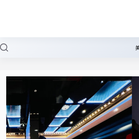
跳
至
主
要
內
容