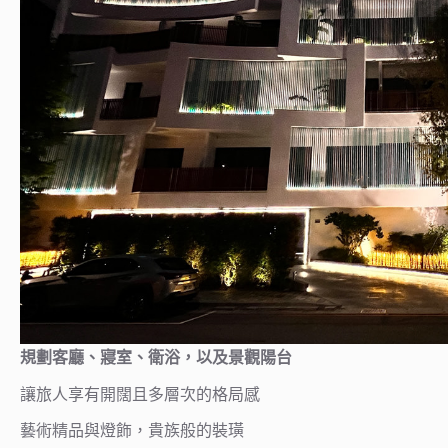
規劃客廳、寢室、衛浴，以及景觀陽台
讓旅人享有開闊且多層次的格局感
藝術精品與燈飾，貴族般的裝璜