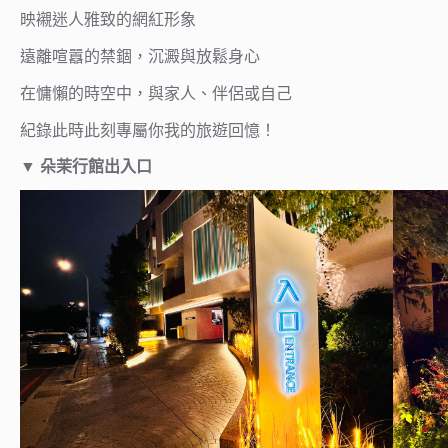
映襯迷人雅致的網紅形象
遠離喧囂的禁錮，沉澱與放鬆身心
在慵懶的時空中，與家人、伴侶或自己
紀錄此時此刻專屬你我的旅遊回憶！
▼
朵茉行館出入口