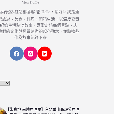
View Profile
6 食尚玩家-駐站部落客 🏆 Hello，您好✨ 我是達
營旅遊、美食、料理、開箱生活，以深度寫實
，紀錄生活點滴故事，喜愛走訪每個景點、店
他們的文化與經營創辦的起心動念，並將這些
作為故事紀錄下來
【柒息地 串燒居酒屋】台北華山高評分居酒