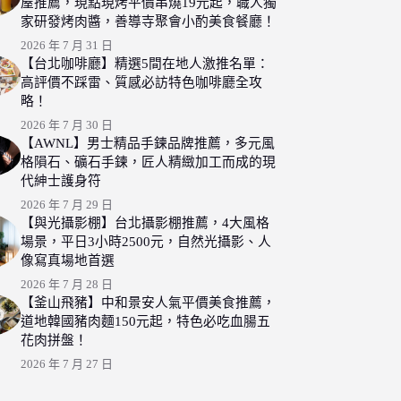
屋推薦，現點現烤平價串燒19元起，職人獨
家研發烤肉醬，善導寺聚會小酌美食餐廳！
2026 年 7 月 31 日
【台北咖啡廳】精選5間在地人激推名單：
高評價不踩雷、質感必訪特色咖啡廳全攻
略！
2026 年 7 月 30 日
【AWNL】男士精品手鍊品牌推薦，多元風
格隕石、礦石手鍊，匠人精緻加工而成的現
代紳士護身符
2026 年 7 月 29 日
【與光攝影棚】台北攝影棚推薦，4大風格
場景，平日3小時2500元，自然光攝影、人
像寫真場地首選
2026 年 7 月 28 日
【釜山飛豬】中和景安人氣平價美食推薦，
道地韓國豬肉麵150元起，特色必吃血腸五
花肉拼盤！
2026 年 7 月 27 日