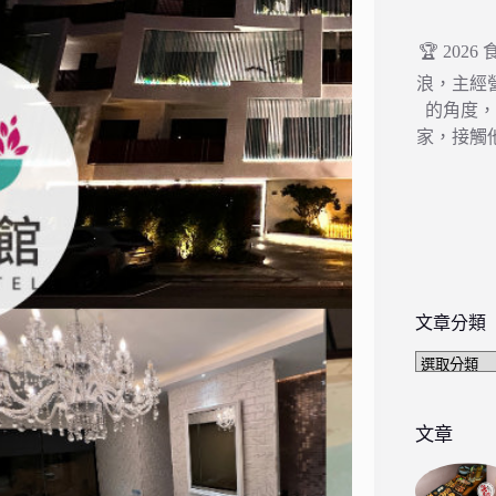
🏆 202
浪，主經
的角度
家，接觸
文章分類
文
章
分
類
文章