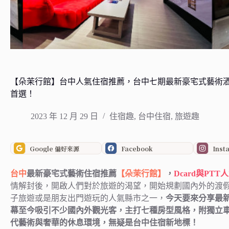
【朵茉行館】台中人氣住宿推薦，台中七期最新豪宅式藝術酒
首選！
2023 年 12 月 29 日
住宿趣
,
台中住宿
,
旅遊趣
Google 偏好來源
Facebook
Inst
台中
最新豪宅式藝術住宿推薦
【朵茉行館】
，
Dcard與P
情解封後，開啟人們對於旅遊的渴望，開始規劃國內外的渡
子旅遊或是朋友出門遊玩的人氣縣市之一，
今天要來分享最
幕至今吸引不少國內外觀光客，主打七種房型風格，附獨立
代藝術與奢華的休息環境，無疑是台中住宿新地標！