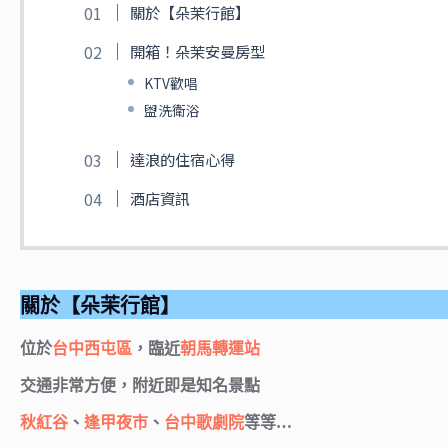
關於【朵茉行館】
開箱！朵茉安曼房型
KTV歡唱
盥洗衛浴
達浪的住宿心得
酒店資訊
關於【朵茉行館】
位於
台中西屯區
，臨近
朝馬轉運站
交通非常方便，附近即是知名景點
秋紅谷
、
逢甲夜市
、
台中歌劇院
等等…