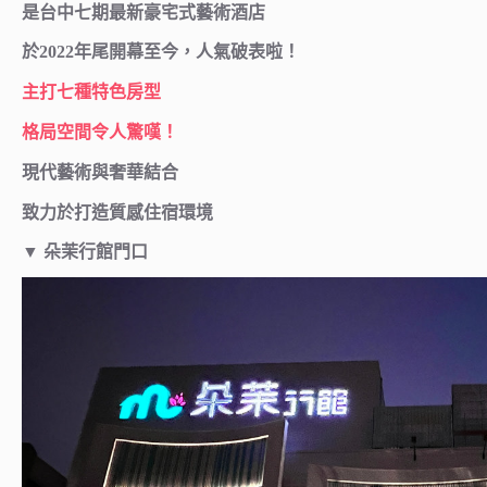
是台中七期最新豪宅式藝術酒店
於2022年尾開幕至今，人氣破表啦！
主打七種特色房型
格局空間令人驚嘆！
現代藝術與奢華結合
致力於打造質感住宿環境
▼
朵茉行館門口