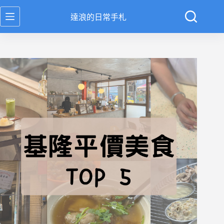
跳
達浪的日常手札
至
主
要
內
容