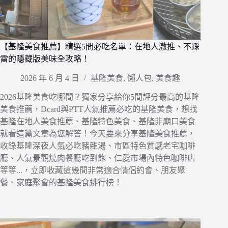
【基隆美食推薦】精選5間必吃名單：在地人激推、不踩
雷的隱藏版美味全攻略！
2026 年 6 月 4 日
基隆美食
,
懶人包
,
美食趣
2026基隆美食吃哪間？獨家分享給你5間評分最高的基隆
美食推薦，Dcard與PTT人氣推薦必吃的基隆美食，想找
基隆在地人美食推薦、基隆特色美食、基隆非廟口美食
就看這篇文章為您解答！今天要來分享基隆美食推薦，
收錄基隆深夜人氣必吃豬雜湯、市區特色質感老宅咖啡
廳、人氣景觀燒肉餐廳吃到飽、仁愛市場內特色咖啡店
等等...，立即收藏這幾間非常適合情侶約會、朋友聚
餐、家庭聚會的基隆美食排行榜！