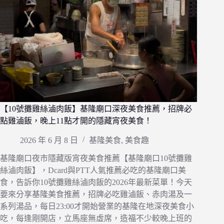
【10號攤雞絲滷肉飯】基隆廟口深夜美食推薦，招牌必
點雞滷飯，晚上11點才開的隱藏宵夜美食！
2026 年 6 月 8 日
基隆美食
,
美食趣
基隆廟口夜市隱藏版宵夜美食推薦【基隆廟口10號攤雞
絲滷肉飯】，Dcard與PTT人氣推薦必吃的基隆廟口美
食，告訴你10號攤雞絲滷肉飯的2026年最新菜單！今天
要來分享基隆美食推薦，招牌必吃雞滷飯、赤肉湯及一
系列湯品，每日23:00才開始營業的基隆在地深夜美食小
吃，每逢剛開店，立馬座無虛席，造福不少較晚上班的