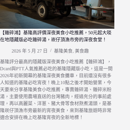
【雜碎鴻】基隆高評價深夜美食小吃推薦，50元起大啖
在地隱藏版必吃雜碎湯，崁仔頂漁市旁的深夜食堂！
2026 年 5 月 27 日
基隆美食
,
美食趣
基隆評分最高的隱藏版深夜美食小吃推薦【雜碎鴻】，
Dcard與PTT人氣推薦必吃的基隆隱藏版小吃，這是一間
2026年初新開幕的基隆深夜美食攤車，目前還沒有很多
人知道的基隆必吃宵夜！晚上10點之後才開始營業，今
天要來分享基隆美食小吃推薦，專賣雜碎湯、雜碎米粉
湯，主要使用農場直送的台灣豬肉，經過充分的事前處
理，再以高麗菜、洋蔥、豬大骨等食材熬煮湯頭，是基
隆崁仔頂漁市旁最新的宵夜美食，來到基隆旅遊時非常
適合安排在晚上吃基隆宵夜的全新地標！