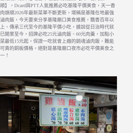
順】，Dcard與PTT人氣推薦必吃基隆平價美食，天一香
肉焿順2026年最新菜單不斷更新，堪稱是基隆在地最強
滷肉飯，今天要來分享基隆廟口美食推薦，飄香百年以
上、傳承三代至今的基隆平價小吃，據說從日治時代就
已開業至今，招牌必吃25元滷肉飯、60元肉羹，加點小
菜最低15元起，保證一吃就會上癮的銷魂滷肉飯，難能
可貴的銅板價格，絕對是基隆廟口夜市必吃平價美食之
一！