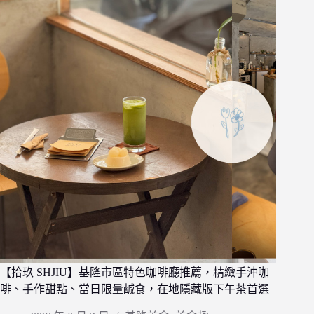
【拾玖 SHJIU】基隆市區特色咖啡廳推薦，精緻手沖咖
啡、手作甜點、當日限量鹹食，在地隱藏版下午茶首選