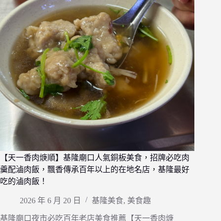
【天一香肉焿順】基隆廟口人氣銅板美食，招牌必吃肉
羹配滷肉飯，飄香傳承百年以上的在地名店，基隆最好
吃的滷肉飯！
2026 年 6 月 20 日
基隆美食
,
美食趣
基隆廟口夜市必吃百年老店美食推薦【天一香肉焿