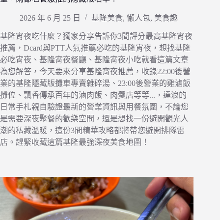
2026 年 6 月 25 日
基隆美食
,
懶人包
,
美食趣
基隆宵夜吃什麼？獨家分享告訴你3間評分最高基隆宵夜
推薦，Dcard與PTT人氣推薦必吃的基隆宵夜，想找基隆
必吃宵夜、基隆宵夜餐廳、基隆宵夜小吃就看這篇文章
為您解答，今天要來分享基隆宵夜推薦，收錄22:00後營
業的基隆隱藏版攤車專賣雜碎湯、23:00後營業的雞滷飯
攤位、飄香傳承百年的滷肉飯、肉羹店等等...，達浪的
日常手札親自驗證最新的營業資訊與用餐氛圍，不論您
是需要深夜聚餐的歡樂空間，還是想找一份避開觀光人
潮的私藏溫暖，這份3間精華攻略都將帶您避開排隊雷
店。趕緊收藏這篇基隆最強深夜美食地圖！