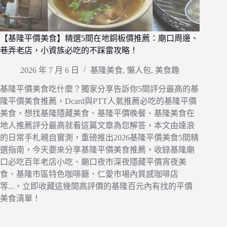
【基隆平價美食】精選5間在地銅板價推薦：廟口周邊、
巷弄老店，小資族必吃的不踩雷攻略！
2026 年 7 月 6 日
基隆美食
,
懶人包
,
美食趣
基隆平價美食吃什麼？獨家分享告訴你5間評分最高的基
隆平價美食推薦，Dcard與PTT人氣推薦必吃的基隆平價
美食，想找基隆隱藏美食、基隆平價晚餐、基隆美食在
地人推薦評分最高就看這篇文章為您解答，本文由達浪
的日常手札親自實測，重磅推出2026基隆平價美食5間精
選指南，今天要來分享基隆平價美食推薦，收錄基隆廟
口必吃百年老店小吃、廟口夜市深夜隱藏平價宵夜美
食、基隆市區特色咖啡廳、仁愛市場內質感咖啡店
等...，立即收藏這幾間高評價的基隆百元內有找的平價
美食清單！