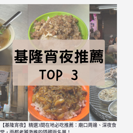
【基隆宵夜】精選3間在地必吃推薦：廟口周邊、深夜食
堂，雨都老饕激推的隱藏版名單！