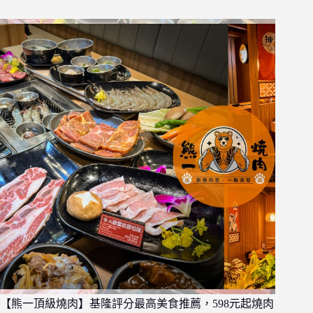
【熊一頂級燒肉】基隆評分最高美食推薦，598元起燒肉