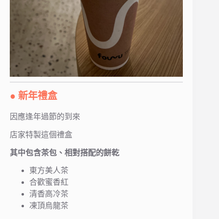
● 新年禮盒
因應逢年過節的到來
店家特製這個禮盒
其中包含茶包、相對搭配的餅乾
東方美人茶
合歡蜜香紅
清香高冷茶
凍頂烏龍茶