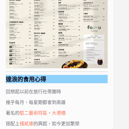
達浪的食用心得
回想起以前在旅行社帶團時
幾乎每月、每星期都會到高雄
著名的
駁二藝術特區
、
大港橋
搭配上
棧貳庫
的興起，如今更加繁榮