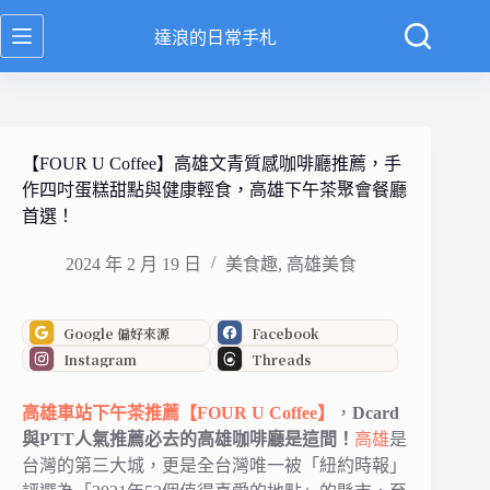
跳
達浪的日常手札
至
主
要
內
容
【FOUR U Coffee】高雄文青質感咖啡廳推薦，手
作四吋蛋糕甜點與健康輕食，高雄下午茶聚會餐廳
首選！
2024 年 2 月 19 日
美食趣
,
高雄美食
Google 偏好來源
Facebook
Instagram
Threads
高雄車站
下午茶推薦
【FOUR U Coffee】
，
Dcard
與PTT人氣推薦必去的高雄咖啡廳是這間！
高雄
是
台灣的第三大城，更是全台灣唯一被「紐約時報」