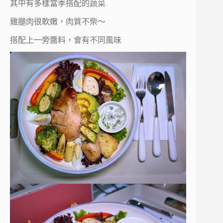
其中有多樣當季搭配的蔬菜
雞腿肉很軟嫩，肉質不柴～
搭配上一旁醬料，會有不同風味