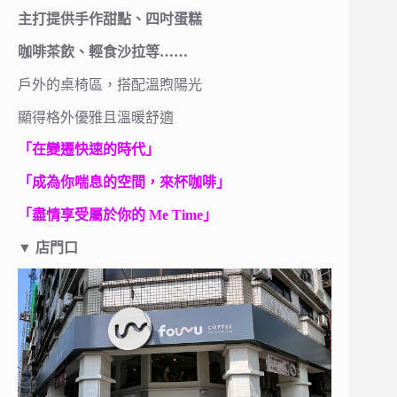
主打提供手作甜點、四吋蛋糕
咖啡茶飲、輕食沙拉等……
戶外的桌椅區，搭配溫煦陽光
顯得格外優雅且溫暖舒適
「在變遷快速的時代」
「成為你喘息的空間，來杯咖啡」
「盡情享受屬於你的 Me Time」
▼
店門口