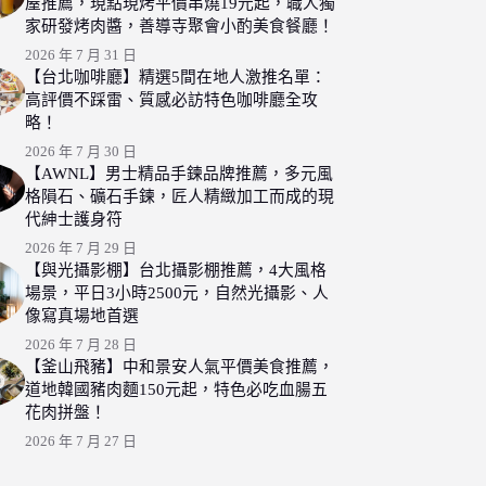
屋推薦，現點現烤平價串燒19元起，職人獨
家研發烤肉醬，善導寺聚會小酌美食餐廳！
2026 年 7 月 31 日
【台北咖啡廳】精選5間在地人激推名單：
高評價不踩雷、質感必訪特色咖啡廳全攻
略！
2026 年 7 月 30 日
【AWNL】男士精品手鍊品牌推薦，多元風
格隕石、礦石手鍊，匠人精緻加工而成的現
代紳士護身符
2026 年 7 月 29 日
【與光攝影棚】台北攝影棚推薦，4大風格
場景，平日3小時2500元，自然光攝影、人
像寫真場地首選
2026 年 7 月 28 日
【釜山飛豬】中和景安人氣平價美食推薦，
道地韓國豬肉麵150元起，特色必吃血腸五
花肉拼盤！
2026 年 7 月 27 日