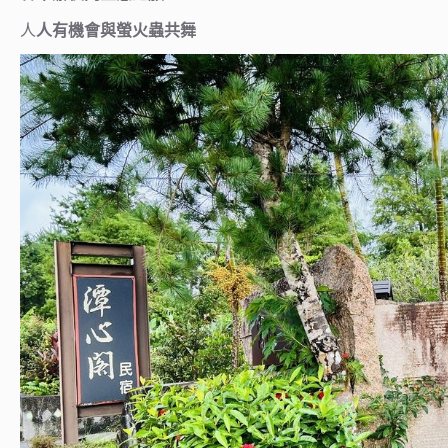
人
人有機會與螢火蟲共舞