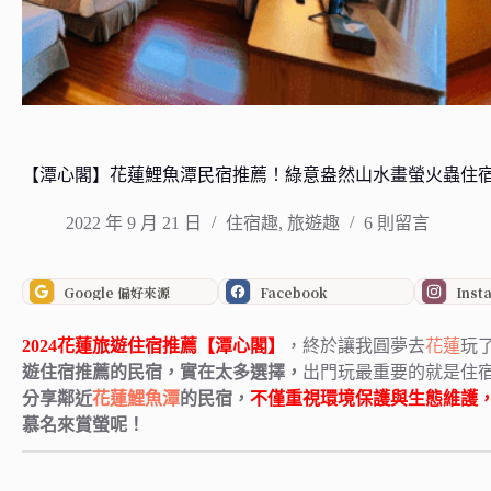
【潭心閣】花蓮鯉魚潭民宿推薦！綠意盎然山水畫螢火蟲住
2022 年 9 月 21 日
住宿趣
,
旅遊趣
6 則留言
Google 偏好來源
Facebook
Inst
2024花蓮旅遊住宿推薦【潭心閣】
，終於讓我圓夢去
花蓮
玩
遊住宿推薦的民宿，實在太多選擇，
出門玩最重要的就是住
分享鄰近
花蓮鯉魚潭
的民宿，
不僅重視環境保護與生態維護
慕名來賞螢呢！