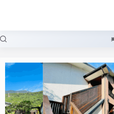
跳
至
主
要
內
容