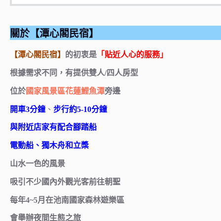
關於【潭心閣民宿】
【潭心閣民宿】
的初衷是
「貼近人心的服務」
根據需求不同，有提供雙人/四人房型
位於
國家風景區花蓮鯉魚潭
旁邊
開車3分鐘
、
步行約5-10分鐘
與附近店家有配合腳踏船
電動船、獨木舟和立槳
山水一色的風景
吸引不少國內外觀光客前往朝聖
每年4~5月在池南國家森林遊樂區
會舉辦夜間生態之旅