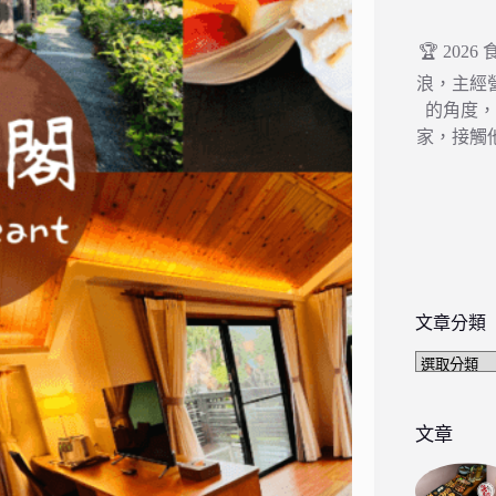
🏆 202
浪，主經
的角度
家，接觸
文章分類
文
章
分
類
文章