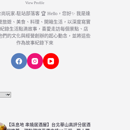
View Profile
6 食尚玩家-駐站部落客 🏆 Hello，您好✨ 我是達
營旅遊、美食、料理、開箱生活，以深度寫實
，紀錄生活點滴故事，喜愛走訪每個景點、店
他們的文化與經營創辦的起心動念，並將這些
作為故事紀錄下來
【柒息地 串燒居酒屋】台北華山高評分居酒