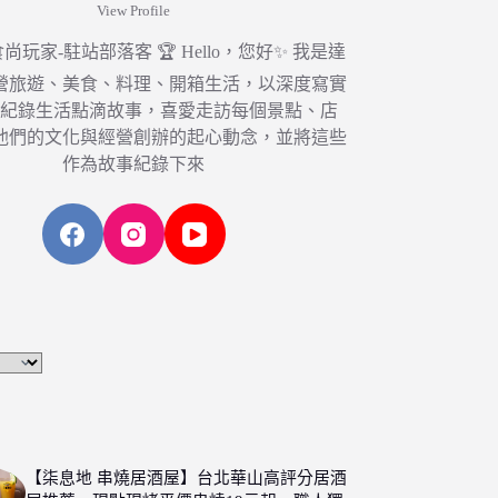
View Profile
6 食尚玩家-駐站部落客 🏆 Hello，您好✨ 我是達
營旅遊、美食、料理、開箱生活，以深度寫實
，紀錄生活點滴故事，喜愛走訪每個景點、店
他們的文化與經營創辦的起心動念，並將這些
作為故事紀錄下來
【柒息地 串燒居酒屋】台北華山高評分居酒