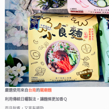
嚴選使用來自
台南
的
關廟麵
利用傳統日曬製法，讓麵條更加香Ｑ
而且耐煮，又富有嚼勁