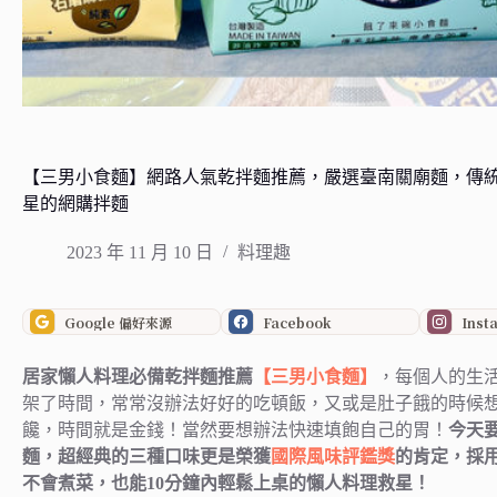
【三男小食麵】網路人氣乾拌麵推薦，嚴選臺南關廟麵，傳
星的網購拌麵
2023 年 11 月 10 日
料理趣
Google 偏好來源
Facebook
Inst
居家懶人料理必備乾拌麵推薦
【三男小食麵】
，每個人的生
架了時間，常常沒辦法好好的吃頓飯，又或是肚子餓的時候
饞，時間就是金錢！當然要想辦法快速填飽自己的胃！
今天
麵，超經典的三種口味更是榮獲
國際風味評鑑獎
的肯定，採
不會煮菜，也能10分鐘內輕鬆上桌的懶人料理救星！