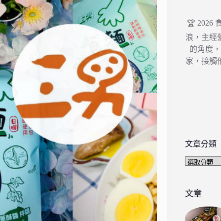
🏆 202
浪，主經
的角度
家，接觸
文章分類
文
章
分
類
文章