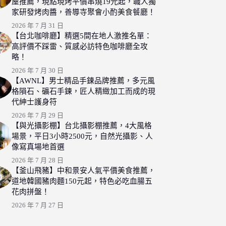
屋推薦，現點現烤平價串燒19元起，職人獨
家研發烤肉醬，善導寺聚會小酌美食餐廳！
2026 年 7 月 31 日
【台北咖啡廳】精選5間在地人激推名單：
高評價不踩雷、質感必訪特色咖啡廳全攻
略！
2026 年 7 月 30 日
【AWNL】男士精品手鍊品牌推薦，多元風
格隕石、礦石手鍊，匠人精緻加工而成的現
代紳士護身符
2026 年 7 月 29 日
【與光攝影棚】台北攝影棚推薦，4大風格
場景，平日3小時2500元，自然光攝影、人
像寫真場地首選
2026 年 7 月 28 日
【釜山飛豬】中和景安人氣平價美食推薦，
道地韓國豬肉麵150元起，特色必吃血腸五
花肉拼盤！
2026 年 7 月 27 日