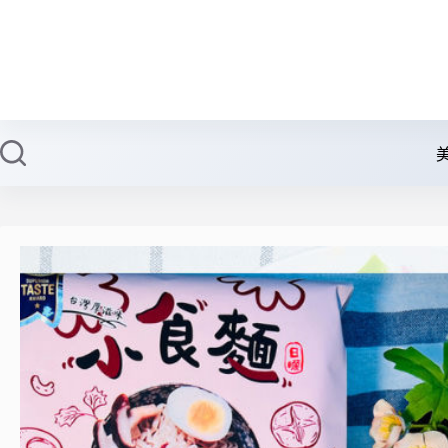
跳
至
主
要
內
容