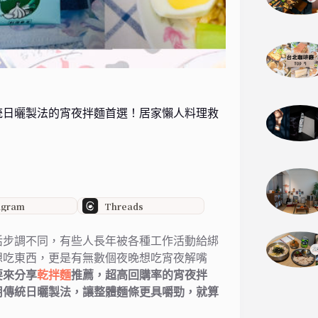
統日曬製法的宵夜拌麵首選！居家懶人料理救
agram
Threads
活步調不同，有些人長年被各種工作活動給綁
想吃東西，更是有無數個夜晚想吃宵夜解嘴
要來分享
乾拌麵
推薦，超高回購率的宵夜拌
用傳統日曬製法，讓整體麵條更具嚼勁，就算