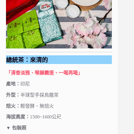
總統茶：來清的
「清香淡雅、喉韻霸道、一喝再喝」
產地：
印尼
外型：
半球型手採烏龍茶
焙火：
輕發酵、無焙火
海拔高度：
1500~1600公尺
▼ 包裝照