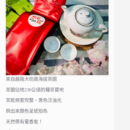
來自越南大叻高海拔茶園
茶園佔地230公頃的種茶寶地
茶乾條索完整，黑色泛油光
倒出來顏色呈琥珀色
天然帶有蜜香氣！