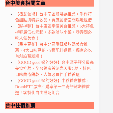
台中美食相關文章
【樹瓦藝術】台中南區咖啡廳推薦，手作特
色甜點與特調飲品，質感藝術空間場地租借
【夥拌麵】台中東區平價美食推薦，6大特色
拌麵最低45元起，多款滷味小菜，巷弄間必
吃人氣美食！
【民主豆花】台中北區隱藏版甜點美食推
薦，4大口味豆花、9種配料選擇，獨家必吃
首創麻薏粉粿！
【GOOD good 過的好好】台中潭子評分最高
美食推薦，全台獨家首創寒天啾C糖、特色
口味曲奇餅乾，人氣必買伴手禮首選
【GOOD good 過的好好】中秋禮盒推薦，
Dcard/PTT激推回購率第一曲奇餅乾送禮首
選！客製化自由搭配組合
台中住宿推薦