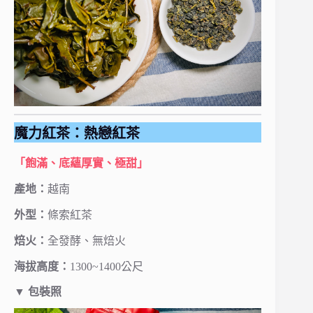
魔力紅茶：熱戀紅茶
「飽滿、底蘊厚實、極甜」
產地：
越南
外型：
條索紅茶
焙火：
全發酵、無焙火
海拔高度：
1300~1400公尺
▼ 包裝照