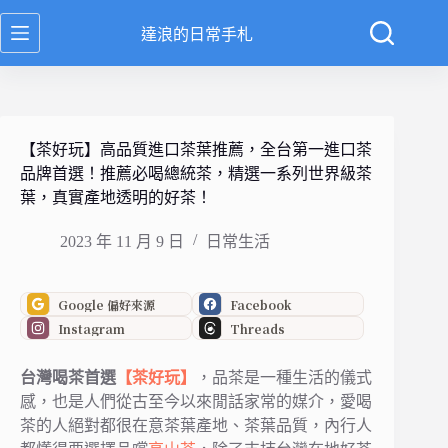
跳
達浪的日常手札
至
主
要
內
容
【茶好玩】高品質進口茶葉推薦，全台第一進口茶
品牌首選！推薦必喝總統茶，精選一系列世界級茶
葉，真實產地透明的好茶！
2023 年 11 月 9 日
日常生活
Google 偏好來源
Facebook
Instagram
Threads
台灣喝茶首選
【茶好玩】
，品茶是一種生活的儀式
感，也是人們從古至今以來閒話家常的媒介，愛喝
茶的人絕對都很在意茶葉產地、茶葉品質，內行人