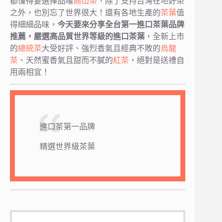
都懂得要選擇品嚐
高山茶
，除了支持台灣在地好茶
之外，也別忘了世界很大！還有各地生產的
茶葉
值
得細細品味，
今天要來分享全台第一進口茶葉品牌
推薦，嚴選高品質世界等級的進口茶葉
，全新上市
的
總統茶
大受好評、強烈香氣且經典不敗的
烏龍
茶
、天然蜜香氣且甜而不膩的
紅茶
，絕對是送禮自
用兩相宜！
進口茶第一品牌
精選世界級茶葉