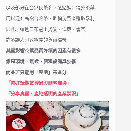
以及部分在台無良茶商，透過進口境外茶葉
用以混充高檔台灣茶，欺騙消費者賺取暴利
因此才讓進口茶冠上劣質、低廉、毒茶
許多讓人印象極差的負面標籤
其實影響茶葉品質好壞的因素有很多
像是環境、氣候、製程設備與技術
而並非只能用「產地」來區分
「茶好玩期望透過與顧客溝通」
「分享真實、產地透明的產業狀況」