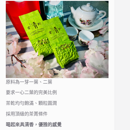
原料為一芽一葉、二葉
要求一心二葉的完美比例
茶乾均勻飽滿、顆粒圓潤
採用頂級的茶菁條件
喝起來具清香，優雅的感覺