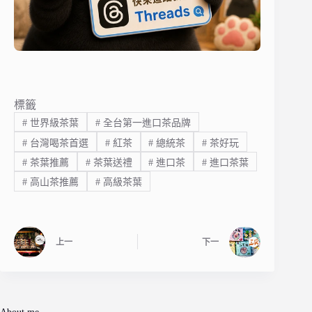
標籤
#
世界級茶葉
#
全台第一進口茶品牌
#
台灣喝茶首選
#
紅茶
#
總統茶
#
茶好玩
#
茶葉推薦
#
茶葉送禮
#
進口茶
#
進口茶葉
#
高山茶推薦
#
高級茶葉
上一
下一
About me