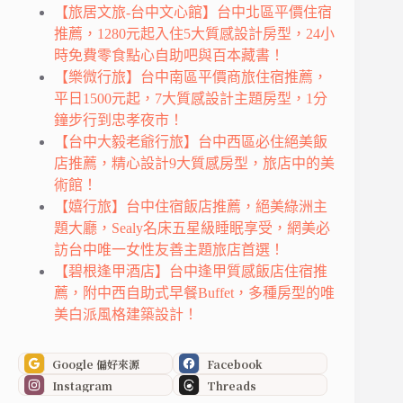
【旅居文旅-台中文心館】台中北區平價住宿
推薦，1280元起入住5大質感設計房型，24小
時免費零食點心自助吧與百本藏書！
【樂微行旅】台中南區平價商旅住宿推薦，
平日1500元起，7大質感設計主題房型，1分
鐘步行到忠孝夜市！
【台中大毅老爺行旅】台中西區必住絕美飯
店推薦，精心設計9大質感房型，旅店中的美
術館！
【嬉行旅】台中住宿飯店推薦，絕美綠洲主
題大廳，Sealy名床五星級睡眠享受，網美必
訪台中唯一女性友善主題旅店首選！
【碧根逢甲酒店】台中逢甲質感飯店住宿推
薦，附中西自助式早餐Buffet，多種房型的唯
美白派風格建築設計！
Google 偏好來源
Facebook
Instagram
Threads