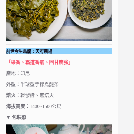
前世今生烏龍：天府農場
「果香、霸道香氣、回甘度強」
產地：
印尼
外型：
半球型手採烏龍茶
焙火：
輕發酵、無焙火
海拔高度：
1400~1500公尺
▼
包裝照