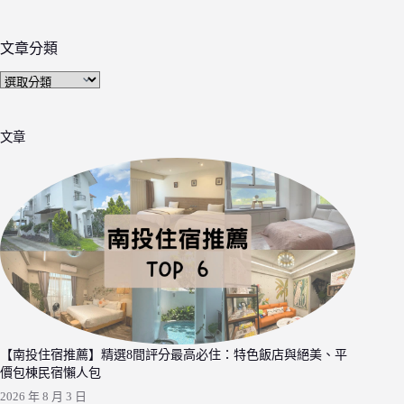
文章分類
文
章
分
文章
類
【南投住宿推薦】精選8間評分最高必住：特色飯店與絕美、平
價包棟民宿懶人包
2026 年 8 月 3 日