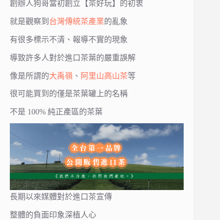
創辦人狗哥當初創立【茶好玩】的初衷
就是觀察到
台灣
傳統茶產業
的亂象
有很多標示不清、報導不實的現象
導致許多人對於進口茶葉的嚴重誤解
像是所謂的
大禹嶺
、
阿里山高山茶
等
很可能買到的僅是茶葉罐上的名稱
不是 100% 純正產區的茶葉
長期以來媒體對於進口茶宣傳
整體的負面印象深植人心