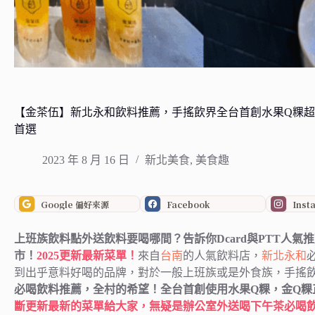
【金茶伍】新北永和飲料推薦，手搖飲界全台首創水果Q粿
首選
2023 年 8 月 16 日
新北美食
,
美食趣
Google 偏好來源
Facebook
Inst
上班族飲料點外送飲料要喝哪間？告訴你Dcard與PTT人氣
市
！
2025更新最新菜單
！
來自
台南
的人氣飲料店，
新北
永和
到出乎意料好喝的品牌，對於一般上班族或是外食族，手搖
必喝飲料推薦，全村的希望！全台首創使用水果Q粿，金Q粿
斷更新最新的菜單給大家，無疑是
辦公室外送喝下午茶
必喝