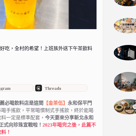
超好吃，全村的希望！上班族外送下午茶飲料
agram
Threads
推薦必喝飲料店是這間
【金茶伍】
永和保平門
必喝手搖飲，平常喝慣制式手搖飲，終於能喝
飲料一定是標準配套，
今天要來分享新北永和
正式向珍珠宣戰啦！
2023年喝完之後，此篇不
飲料！