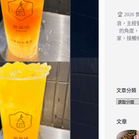
🏆 202
浪，主經
的角度
家，接觸
文章分類
文
章
分
類
文章