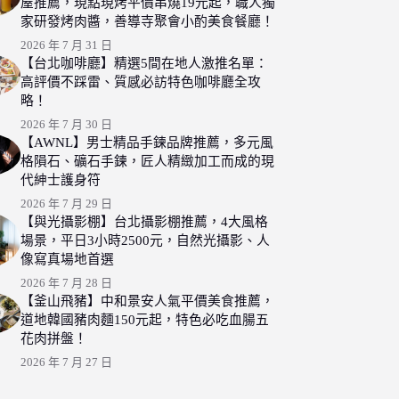
屋推薦，現點現烤平價串燒19元起，職人獨
家研發烤肉醬，善導寺聚會小酌美食餐廳！
2026 年 7 月 31 日
【台北咖啡廳】精選5間在地人激推名單：
高評價不踩雷、質感必訪特色咖啡廳全攻
略！
2026 年 7 月 30 日
【AWNL】男士精品手鍊品牌推薦，多元風
格隕石、礦石手鍊，匠人精緻加工而成的現
代紳士護身符
2026 年 7 月 29 日
【與光攝影棚】台北攝影棚推薦，4大風格
場景，平日3小時2500元，自然光攝影、人
像寫真場地首選
2026 年 7 月 28 日
【釜山飛豬】中和景安人氣平價美食推薦，
道地韓國豬肉麵150元起，特色必吃血腸五
花肉拼盤！
2026 年 7 月 27 日