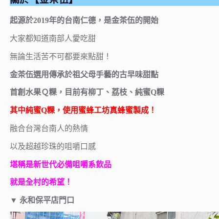
起源於2019年的台南仁德，是金茶伍的開始
大家都知道南部人愛吃甜
無論生活苦不可都要來點甜！
金茶伍選用傳承於祖父母手藝的古早味甜點
首創水果Ｑ粿，目前有柳丁、荔枝、純蜜Q粿
其中純蜜Q粿，使用蜜蜂工坊真
蜂蜜製成！
融合台灣台南人的熱情
以及超越珍珠的咀嚼口感
堪稱是新世代必備咀嚼系飲品
就是全村的希望！
▼
永和保平店門口