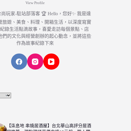
View Profile
6 食尚玩家-駐站部落客 🏆 Hello，您好✨ 我是達
營旅遊、美食、料理、開箱生活，以深度寫實
，紀錄生活點滴故事，喜愛走訪每個景點、店
他們的文化與經營創辦的起心動念，並將這些
作為故事紀錄下來
【柒息地 串燒居酒屋】台北華山高評分居酒