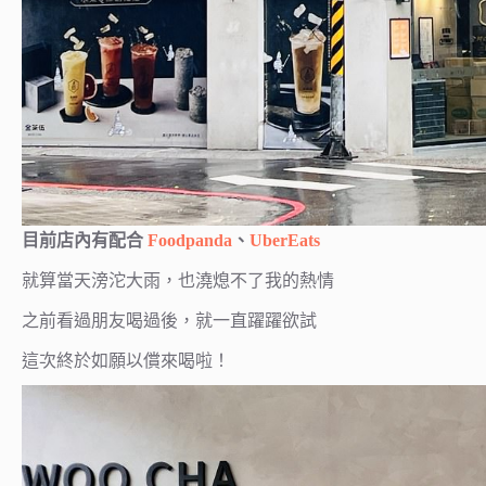
目前店內有配合
Foodpanda
、
UberEats
就算當天滂沱大雨，也澆熄不了我的熱情
之前看過朋友喝過後，就一直躍躍欲試
這次終於如願以償來喝啦！