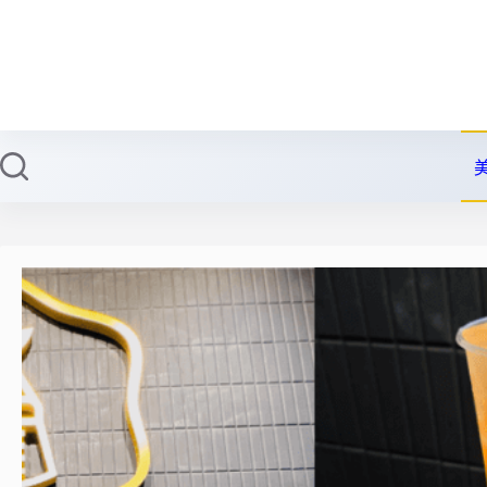
跳
至
主
要
內
容