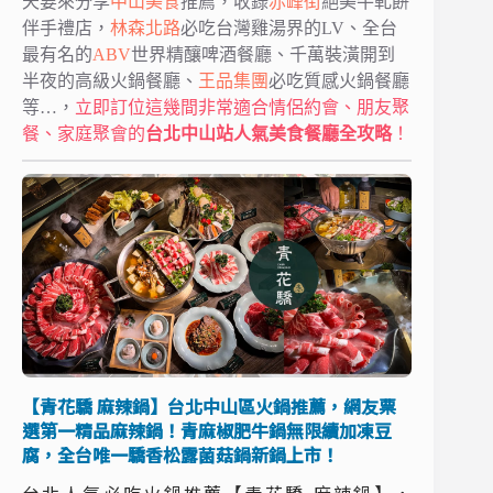
天要來分享
中山美食
推薦，收錄
赤峰街
絕美牛軋餅
伴手禮店，
林森北路
必吃台灣雞湯界的LV、全台
最有名的
ABV
世界精釀啤酒餐廳、千萬裝潢開到
半夜的高級火鍋餐廳、
王品集團
必吃質感火鍋餐廳
等…，
立即訂位這幾間非常適合情侶約會、朋友聚
餐、家庭聚會的
台北中山站人氣美食餐廳全攻略
！
【青花驕 麻辣鍋】台北中山區火鍋推薦，網友票
選第一精品麻辣鍋！青麻椒肥牛鍋無限續加凍豆
腐，全台唯一驕香松露菌菇鍋新鍋上市！