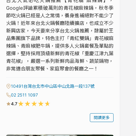
台北人氣必吃火鍋推薦【青花驕 麻辣鍋】，
Google評論累積破萬則的青花椒麻辣鍋，秋冬季
節吃火鍋已經是人之常情，養身進補絕對不能少了
火鍋！近年來台北火鍋餐廳陸續擴店，也成立不少
新興店家，今天要來分享台北火鍋推薦，隸屬於王
品集團旗下品牌，特色主打「青紅雙鍋」青花椒麻
辣鍋、青麻椒肥牛鍋，提供多人火鍋套餐及單點的
選擇，堅持採用頂級新鮮的青花椒「重慶江津九葉
青花椒」，嚴選一系列新鮮肉品海鮮、蔬菜鍋物，
非常適合朋友聚餐、家庭聚會的餐廳之一！
10491台灣台北市中山區中山北路一段137號
02 2511 1097
★
★
★
★
★
4.7
閱讀更多