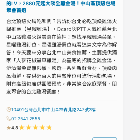
的LV，2880元起大啖全雞金湯！中山區頂級包場
聚會首選
台北頂級火鍋吃哪間？告訴你台北必吃頂級雞湯火
鍋推薦【星曜雞湯】，Dcard與PTT人氣推薦台北
中山站雞湯火鍋美食在這裡！想找星曜雞湯菜單、
星曜雞湯訂位、星曜雞湯價位就看這篇文章為你解
答！今天要來分享台北中山美食推薦，主要提供獨
家「人蔘花椒蟲草雞湯」為基底的招牌全雞金湯，
澄清湯免費無限續，嚴選一系列新鮮食材、頂級肉
品海鮮，提供近百人的用餐座位可進行活動包場，
附有高級包廂供團體預約，非常適合家庭聚餐、朋
友聚會的台北雞湯餐廳！
10491台灣台北市中山區林森北路247號2樓
02 2541 2555
★
★
★
★
★
4.8