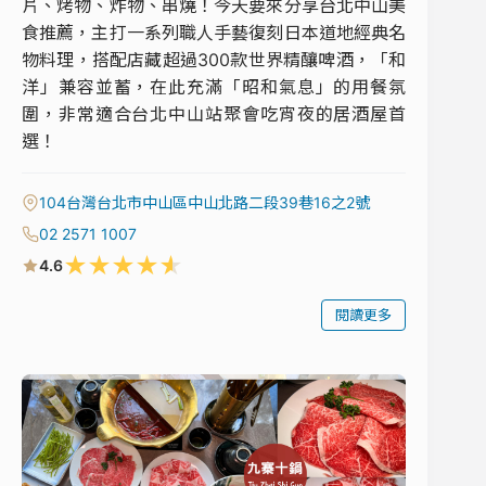
片、烤物、炸物、串燒！今天要來分享台北中山美
食推薦，主打一系列職人手藝復刻日本道地經典名
物料理，搭配店藏超過300款世界精釀啤酒，「和
洋」兼容並蓄，在此充滿「昭和氣息」的用餐氛
圍，非常適合台北中山站聚會吃宵夜的居酒屋首
選！
104台灣台北市中山區中山北路二段39巷16之2號
02 2571 1007
★
★
★
★
★
4.6
閱讀更多