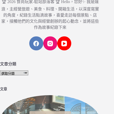
🏆 2026 食尚玩家-駐站部落客 🏆 Hello，您好✨ 我是達
浪，主經營旅遊、美食、料理、開箱生活，以深度寫實
的角度，紀錄生活點滴故事，喜愛走訪每個景點、店
家，接觸他們的文化與經營創辦的起心動念，並將這些
作為故事紀錄下來
文章分類
文
章
分
文章
類