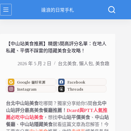
跳
達浪的日常手札
至
主
要
內
容
【中山站美食推薦】精選5間高評分名單：在地人
私藏、平價不踩雷的隱藏美食全攻略！
2026 年 5 月 2 日
台北美食
,
懶人包
,
美食趣
Google 偏好來源
Facebook
Instagram
Threads
台北中山站美食
吃哪間？獨家分享給你5間
台北中
山站評分最高美食餐廳推薦！
Dcard與PTT人氣推
薦必吃中山站美
食
，想找
中山站平價美食
、
中山站
餐廳
、
中山站隱藏美食
就看這篇文章為您解答！今