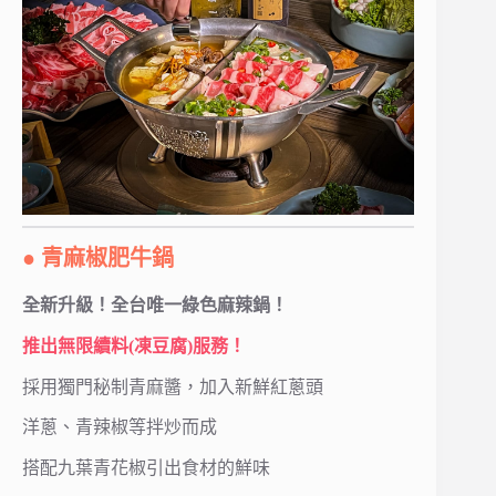
● 青麻椒肥牛鍋
全新升級！全台唯一綠色麻辣鍋！
推出無限續料(凍豆腐)服務！
採用獨門​秘制青麻醬，加入新鮮紅蔥頭
洋蔥、青辣椒等拌炒而成
搭配九葉青花椒引出食材的鮮味