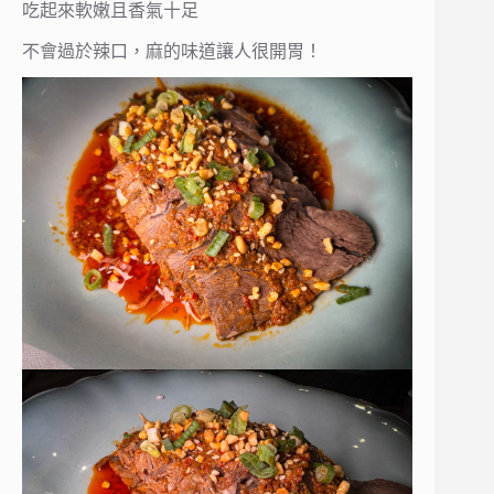
吃起來軟嫩且香氣十足
不會過於辣口，麻的味道讓人很開胃！