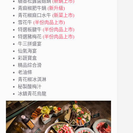
驕香松露菌菇鍋
(新鍋上市)
青麻椒肥牛鍋
(新升級)
青花椒麻口水牛
(新菜上市)
雪花牛
(半份肉品上市)
特選板腱牛
(半份肉品上市)
特選豬梅花
(半份肉品上市)
牛三拼盛宴
仙氣海宴
彩蔬寶盒
精品綜合滑
老油條
青花椒冰淇淋
秘製酸梅汁
冰鎮青花烏龍