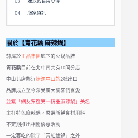
達浪的食用心得
店家資訊
關於【青花驕 麻辣鍋】
隸屬於
王品集團
底下的火鍋品牌
青花驕
目前在北中南共有10間分店
中山北店鄰近
捷運中山站
2號出口
品牌成立至今深受廣大饕客們喜愛
並獲「網友票選第一精品麻辣鍋」美名
主打特色麻辣鍋，嚴選新鮮食材用料
不定期推出相關優惠活動
一定要吃的除了「青紅雙鍋」之外