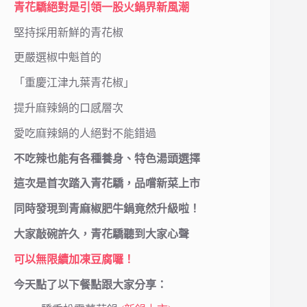
青花驕絕對是引領一股火鍋界新風潮
堅持採用新鮮的青花椒
更嚴選椒中魁首的
「重慶江津九葉青花椒」
提升麻辣鍋的口感層次
愛吃麻辣鍋的人絕對不能錯過
不吃辣也能有各種養身、特色湯頭選擇
這次是首次踏入青花驕，品嚐新菜上市
同時發現到青麻椒肥牛鍋竟然升級啦！
大家敲碗許久，青花驕聽到大家心聲
可以無限續加凍豆腐囉！
今天點了以下餐點跟大家分享：