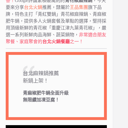
答！
Google評論累積破萬則的
青花椒麻辣鍋
，今天
要來分享
台北火鍋
推薦，隸屬於
王品集團
旗下品
牌，特色主打「青紅雙鍋」青花椒麻辣鍋、青麻椒
肥牛鍋，提供多人火鍋套餐及單點的選擇，堅持採
用頂級新鮮的青花椒「重慶江津九葉青花椒」，嚴
選一系列新鮮肉品海鮮、蔬菜鍋物，
非常適合朋友
聚餐、家庭聚會的
台北火鍋餐廳
之一！
台北麻辣鍋推薦
新鍋上架！
青麻椒肥牛鍋全面升級
無限續加凍豆腐！