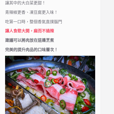
讓其中的大白菜更甜！
青辣椒更香、凍豆腐更入味！
吃第一口時，整個香氣直撲腦門
讓人食慾大開，麻而不過辣
建議可以將肉放在這邊烹煮
完美的提升肉品的口味層次！