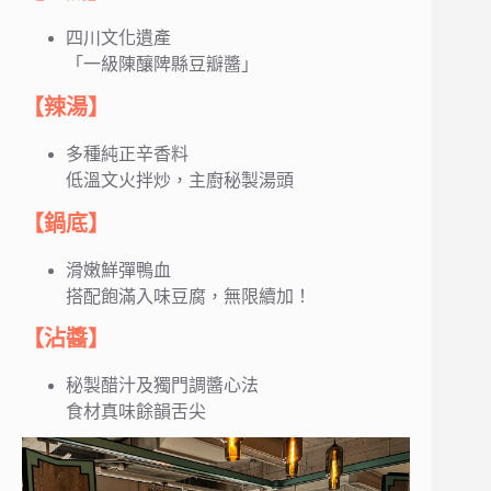
四川文化遺產
「一級陳釀陴縣豆瓣醬」
【辣湯】
多種純正辛香料
低溫文火拌炒，主廚秘製湯頭
【鍋底】
滑嫩鮮彈鴨血
搭配飽滿入味豆腐，無限續加！
【沾醬】
秘製醋汁及獨門調醬心法
食材真味餘韻舌尖