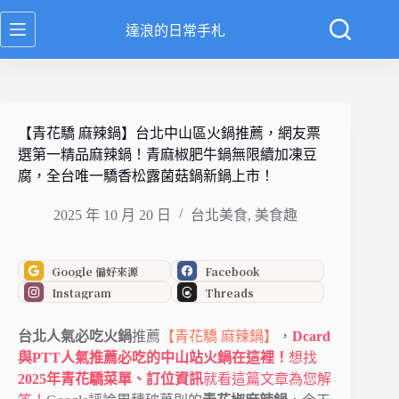
跳
達浪的日常手札
至
主
要
內
容
【青花驕 麻辣鍋】台北中山區火鍋推薦，網友票
選第一精品麻辣鍋！青麻椒肥牛鍋無限續加凍豆
腐，全台唯一驕香松露菌菇鍋新鍋上市！
2025 年 10 月 20 日
台北美食
,
美食趣
Google 偏好來源
Facebook
Instagram
Threads
台北人氣必吃火鍋
推薦
【青花驕 麻辣鍋】
，
Dcard
與PTT人氣推薦必吃的中山站火鍋在這裡！
想找
2025年青花驕菜單、訂位資訊
就看這篇文章為您解