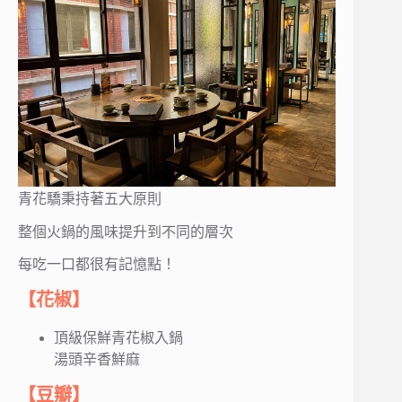
青花驕秉持著五大原則
整個火鍋的風味提升到不同的層次
每吃一口都很有記憶點！
【花椒】
頂級保鮮青花椒入鍋
湯頭辛香鮮麻
【豆瓣】