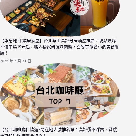
【柒息地 串燒居酒屋】台北華山高評分居酒屋推薦，現點現烤
平價串燒19元起，職人獨家研發烤肉醬，善導寺聚會小酌美食餐
廳！
2026 年 7 月 31 日
【台北咖啡廳】精選5間在地人激推名單：高評價不踩雷、質感
必訪特色咖啡廳全攻略！