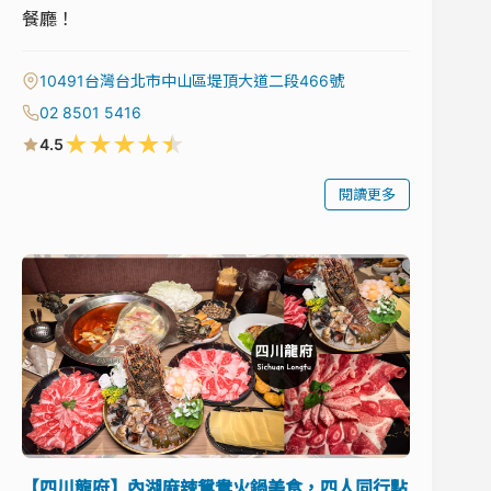
餐廳！
10491台灣台北市中山區堤頂大道二段466號
02 8501 5416
★
★
★
★
★
4.5
閱讀更多
【四川龍府】內湖麻辣鴛鴦火鍋美食，四人同行點