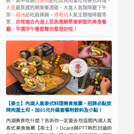
薦，其中收錄
西湖站
必吃炭烤肉蛋吐司泰式料理、
大直
最質感的網美餐酒館、大直人氣咖啡廳下午
茶、
葫洲
必吃麻辣鍋、
港墘站
人氣主題咖啡廳等
等…
非常適合內湖上班族應酬聚會朝聖的美食餐
廳、平價早午餐都幫你整理好啦！
【泰士】內湖人氣泰式料理美食推薦，招牌必點炭
烤肉蛋土司，加65元升級套餐附飲料及小點！
內湖美食吃什麼？告訴你一定要去吃這間內湖人氣
泰式美食推薦【泰士】，Dcard與PTT熱烈討論的