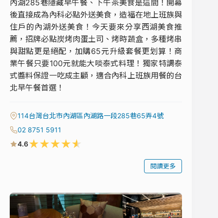
內湖285巷隱藏早午餐、下午茶美食是這間！開幕
後直接成為內科必點外送美食，造福在地上班族與
住戶的內湖外送美食！今天要來分享西湖美食推
薦，招牌必點炭烤肉蛋土司、烤時蔬盒，多種烤串
與甜點更是絕配，加購65元升級套餐更划算！商
業午餐只要100元就能大啖泰式料理！獨家特調泰
式醬料保證一吃成主顧，適合內科上班族用餐的台
北早午餐首選！
114台灣台北市內湖區內湖路一段285巷65弄4號
02 8751 5911
★
★
★
★
★
4.6
閱讀更多