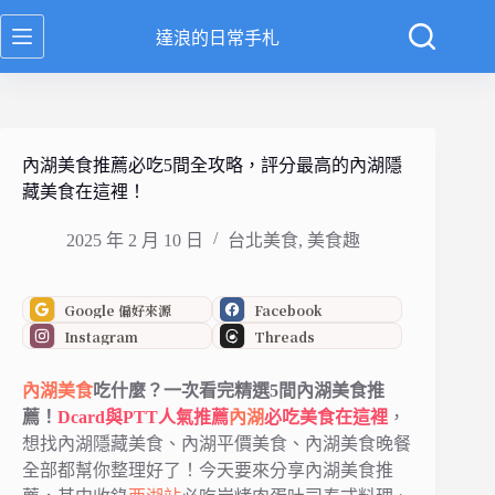
跳
達浪的日常手札
至
主
要
內
容
內湖美食推薦必吃5間全攻略，評分最高的內湖隱
藏美食在這裡！
2025 年 2 月 10 日
台北美食
,
美食趣
Google 偏好來源
Facebook
Instagram
Threads
內湖美食
吃什麼？一次看完精選5間內湖美食推
薦！
Dcard與PTT人氣推薦
內湖
必吃美食在這裡
，
想找內湖隱藏美食、內湖平價美食、內湖美食晚餐
全部都幫你整理好了！今天要來分享內湖美食推