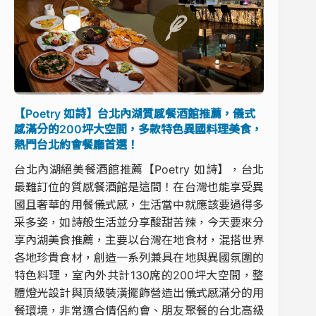
【Poetry 如詩】台北內湖質感餐酒館推薦，儀式
感滿分的200坪大空間，多款特色異國料理美食，
熱門台北約會餐廳首選！
台北內湖絕美餐酒館推薦【Poetry 如詩】，台北
最難訂位的質感餐酒館是這間！在台灣也能享受異
國且奢華的用餐儀式感，生活當中就應該要過得多
采多姿，如詩般生活並分享酸甜苦辣，今天要來分
享內湖美食推薦，主要以台灣在地食材，混搭世界
各地珍貴食材，創造一系列兼具在地與異國氛圍的
特色料理，室內外共計130席的200坪大空間，整
體燈光設計與頂級裝潢擺飾營造出儀式感滿分的用
餐環境，非常適合情侶約會、朋友聚餐的台北高級