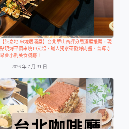
【柒息地 串燒居酒屋】台北華山高評分居酒屋推薦，現
點現烤平價串燒19元起，職人獨家研發烤肉醬，善導寺
聚會小酌美食餐廳！
2026 年 7 月 31 日