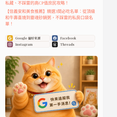
私藏、不踩雷的高CP值庶民攻略！
【信義安和美食推薦】精選3間必吃名單：從頂級
和牛壽喜燒到靈魂砂鍋粥，不踩雷的私房口袋名
單！
Google 偏好來源
Facebook
Instagram
Threads