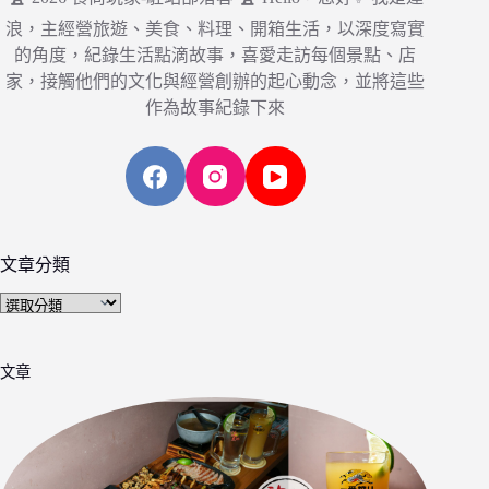
浪，主經營旅遊、美食、料理、開箱生活，以深度寫實
的角度，紀錄生活點滴故事，喜愛走訪每個景點、店
家，接觸他們的文化與經營創辦的起心動念，並將這些
作為故事紀錄下來
文章分類
文
章
分
文章
類