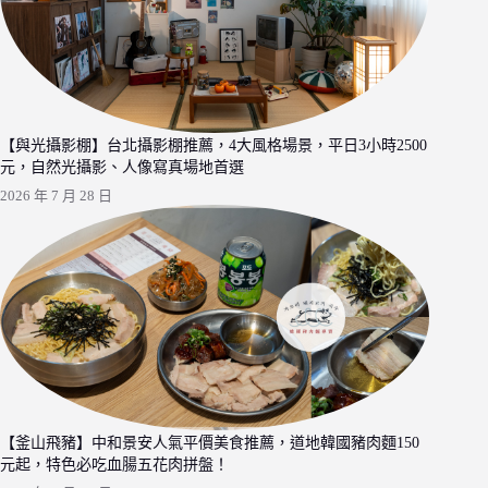
【與光攝影棚】台北攝影棚推薦，4大風格場景，平日3小時2500
元，自然光攝影、人像寫真場地首選
2026 年 7 月 28 日
【釜山飛豬】中和景安人氣平價美食推薦，道地韓國豬肉麵150
元起，特色必吃血腸五花肉拼盤！