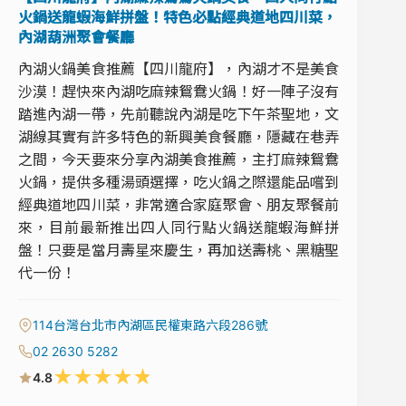
火鍋送龍蝦海鮮拼盤！特色必點經典道地四川菜，
內湖葫洲聚會餐廳
內湖火鍋美食推薦【四川龍府】，內湖才不是美食
沙漠！趕快來內湖吃麻辣鴛鴦火鍋！好一陣子沒有
踏進內湖一帶，先前聽說內湖是吃下午茶聖地，文
湖線其實有許多特色的新興美食餐廳，隱藏在巷弄
之間，今天要來分享內湖美食推薦，主打麻辣鴛鴦
火鍋，提供多種湯頭選擇，吃火鍋之際還能品嚐到
經典道地四川菜，非常適合家庭聚會、朋友聚餐前
來，目前最新推出四人同行點火鍋送龍蝦海鮮拼
盤！只要是當月壽星來慶生，再加送壽桃、黑糖聖
代一份！
114台灣台北市內湖區民權東路六段286號
02 2630 5282
★
★
★
★
★
4.8