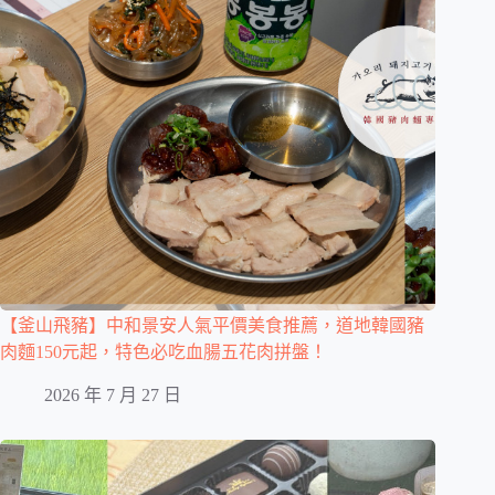
【釜山飛豬】中和景安人氣平價美食推薦，道地韓國豬
肉麵150元起，特色必吃血腸五花肉拼盤！
2026 年 7 月 27 日