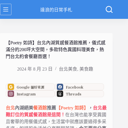
跳
達浪的日常手札
至
主
要
內
容
【Poetry 如詩】台北內湖質感餐酒館推薦，儀式感
滿分的200坪大空間，多款特色異國料理美食，熱
門台北約會餐廳首選！
2024 年 8 月 23 日
台北美食
,
美食趣
Google 偏好來源
Facebook
Instagram
Threads
台北
內湖絕美
餐酒館
推薦
【Poetry 如詩】
，
台北最
難訂位的質感餐酒館是這間！
在台灣也能享受異國
且奢華的用餐儀式感，生活當中就應該要過得多采