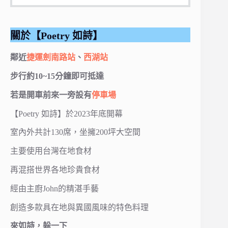
關於【Poetry 如詩】
鄰近
捷運劍南路站
、
西湖站
步行約10~15分鐘即可抵達
若是開車前來一旁設有
停車場
【Poetry 如詩】於2023年底開幕
室內外共計130席，坐擁200坪大空間
主要使用台灣在地食材
再混搭世界各地珍貴食材
經由主廚John的精湛手藝
創造多款具在地與異國風味的特色料理
來如詩，躲一下