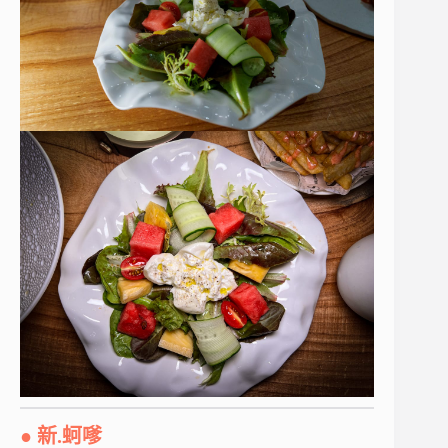
● 新.蚵嗲