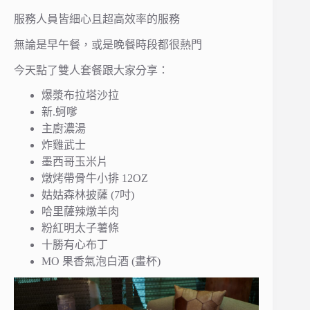
服務人員皆細心且超高效率的服務
無論是早午餐，或是晚餐時段都很熱門
今天點了雙人套餐跟大家分享：
爆漿布拉塔沙拉
新.蚵嗲
主廚濃湯
炸雞武士
墨西哥玉米片
燉烤帶骨牛小排 12OZ
姑姑森林披薩 (7吋)
哈里薩辣燉羊肉
粉紅明太子薯條
十勝有心布丁
MO 果香氣泡白酒 (畫杯)