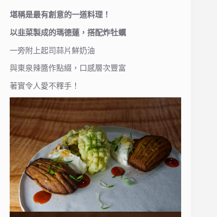
堪稱是最有創意的一道料理！
以韭菜製成的瑪德蓮，搭配炸牡蠣
一旁附上起司蒜片鮮奶油
與東泉辣醬作點綴，口感層次豐富
著實令人愛不釋手！