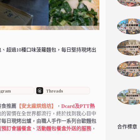
、超過10種口味菠蘿麵包，每日堅持現烤出
agram
Threads
美食推薦
【安太座烘焙坊】
，
Dcard及PTT熱
包的習慣在全世界都流行，終於找到我心目中
打每日現烤出爐，由職人手作一系列台歐麵包
合作標章
前預訂會議餐盒、活動麵包餐盒外送的服務
，