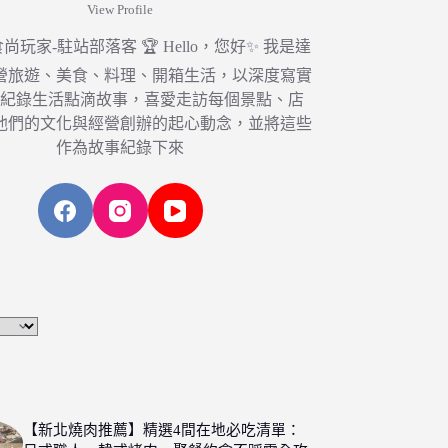
View Profile
6 食尚玩家-駐站部落客 🏆 Hello，您好✨ 我是達
營旅遊、美食、料理、開箱生活，以深度寫實
，紀錄生活點滴故事，喜愛走訪每個景點、店
他們的文化與經營創辦的起心動念，並將這些
作為故事紀錄下來
【新北燒肉推薦】精選4間在地必吃清單：