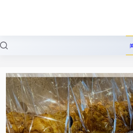
跳
至
主
要
內
容