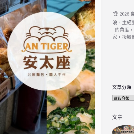
🏆 202
浪，主經
的角度
家，接觸
文章分類
文
章
分
類
文章