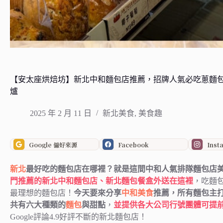
【安太座烘焙坊】新北中和麵包店推薦，招牌人氣必吃蔥麵包
爐
2025 年 2 月 11 日
新北美食
,
美食趣
Google 偏好來源
Facebook
Inst
新北
最好吃的麵包店在哪裡？就是這間中和人氣排隊麵包店
門推薦的新北中和麵包店、新北麵包餐盒外送在這裡
，吃麵
最理想的麵包店！
今天要來分享
中和美食
推薦，所有麵包主
共有六大種類的
麵包
與甜點
，
並提供各大公司行號團體可提
Google評論4.9好評不斷的新北麵包店！