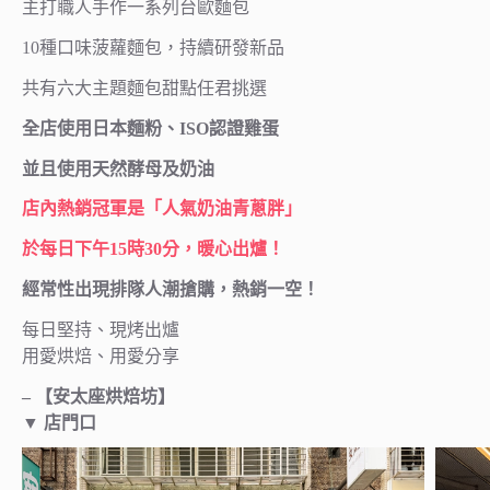
主打職人手作一系列台歐麵包
10種口味菠蘿麵包，持續研發新品
共有六大主題麵包甜點任君挑選
全店使用日本麵粉、ISO認證雞蛋
並且使用天然酵母及奶油
店內熱銷冠軍是「人氣奶油青蔥胖」
於每日下午15時30分，暖心出爐！
經常性出現排隊人潮搶購，熱銷一空！
每日堅持、現烤出爐
用愛烘焙、用愛分享
– 【安太座烘焙坊】
▼ 店門口