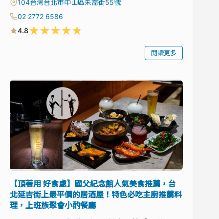
104台灣台北市中山區朱崙街55號
02 2772 6586
★
★
★
★
★
4.8
閱讀更多
【頂著用 好食處】國父紀念館人氣美食推薦，台
北延吉街上最平價的居酒屋！特色必吃主廚推薦料
理，上班族聚會小酌餐廳