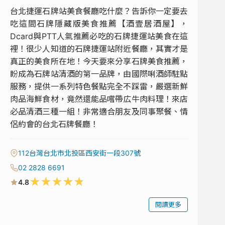
台北捷運石牌站美食餐廳吃什麼？告訴你一定要去
吃這間石牌隱藏版美食推薦【酒壹居酒屋】，
Dcard與PTT人氣推薦必吃的石牌捷運站美食在這
裡！很少人知道的石牌捷運站附近餐廳，其實才是
真正的美食所在地！今天要來分享石牌美食推薦，
盼成為石牌站清酒的第一品牌，由國際唎酒師駐點
服務，提供一系列特色餐點完全不踩雷，嚴選新鮮
肉品海鮮食材，竟然還能品嚐帶広牛肉料理！來店
必品清酒三種一組！非常適合朋友及同事聚餐、情
侶約會的台北石牌餐廳！
112台灣台北市北投區西安街一段307號
02 2828 6691
★
★
★
★
★
4.8
閱讀更多