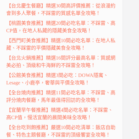
【台北慶生餐廳】精選30間高評價推薦：從浪漫約
會到多人聚餐，不踩雷的質感名單全攻略！
【桃園美食推薦】精選20間必吃名單：不踩雷、高
CP值，在地人私藏的隱藏美食全攻略！
【西門町美食推薦】精選10間必吃名單：在地人私
藏、不踩雷的平價隱藏美食全攻略！
【台北火鍋推薦】精選16間評分最高名單：質感網
美必拍、頂級和牛海鮮的不踩雷全攻略！
【公館美食推薦】精選3間必吃：DOWA隱寓、
Lesage、小鹿亭，奢華與平價全攻略！
【全台燒肉推薦】精選11間必吃名單：不踩雷、高
評分燒肉餐廳，馬年最值得回訪的全攻略！
【宜蘭早午餐推薦】精選4間必吃名單：不踩雷、
高CP值，慢活宜蘭的晨間美味全攻略！
【全台吃到飽推薦】嚴選10間必吃清單：飯店自助
餐、特色主題餐廳，不踩雷的頂級饗宴全攻略！