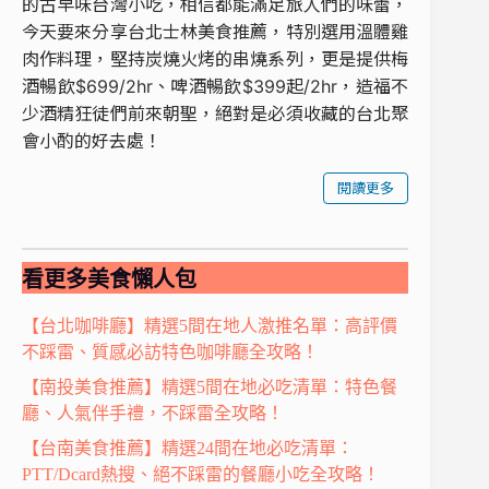
的古早味台灣小吃，相信都能滿足旅人們的味蕾，
今天要來分享台北士林美食推薦，特別選用溫體雞
肉作料理，堅持炭燒火烤的串燒系列，更是提供梅
酒暢飲$699/2hr、啤酒暢飲$399起/2hr，造福不
少酒精狂徒們前來朝聖，絕對是必須收藏的台北聚
會小酌的好去處！
閱讀更多
看更多美食懶人包
【台北咖啡廳】精選5間在地人激推名單：高評價
不踩雷、質感必訪特色咖啡廳全攻略！
【南投美食推薦】精選5間在地必吃清單：特色餐
廳、人氣伴手禮，不踩雷全攻略！
【台南美食推薦】精選24間在地必吃清單：
PTT/Dcard熱搜、絕不踩雷的餐廳小吃全攻略！