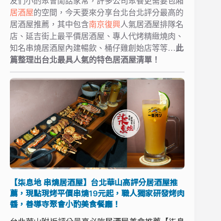
友們小酌聚會閒話家常，許多公司聚餐更需要包廂
居酒屋
的空間，今天要來分享台北台北評分最高的
居酒屋推薦，其中包含
南京復興
人氣居酒屋排隊名
店、延吉街上最平價居酒屋、專人代烤精緻燒肉、
知名串燒居酒屋內建暢飲、桶仔雞創始店等等…
此
篇整理出台北最具人氣的特色居酒屋清單！
【柒息地 串燒居酒屋】台北華山高評分居酒屋推
薦，現點現烤平價串燒19元起，職人獨家研發烤肉
醬，善導寺聚會小酌美食餐廳！