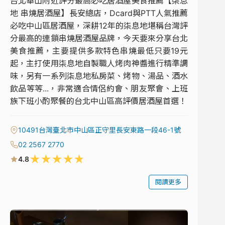
台北華山附近評分最高必吃居酒屋美食推薦【柒息
地 串燒居酒屋】長安總店，Dcard與PTT人氣推薦
必吃中山區居酒屋，深耕12年的柒息地堪稱台灣評
分最高的連鎖串燒居酒屋品牌，今天要來分享台北
美食推薦，主要提供多款特色串燒最低只要19元
起，主打使用柒息地自製職人烤肉神醬進行精準調
味，另有一系列柒息地私房菜、烤物、湯品、酒水
飲品等等...，非常適合情侶約會、朋友聚會、上班
族下班小酌聚餐的台北中山區高評價居酒屋首選！
10491台灣臺北市中山區正守里長安東路一段46-1號
02 2567 2770
★
★
★
★
★
4.8
閱讀更多