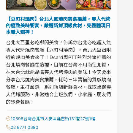
【豆町村燒肉】台北人氣燒肉美食推薦，專人代烤
的極致美味饗宴，嚴選新鮮頂級食材，完整體現日
本職人精神！
台北大巨蛋必吃哪間美食？告訴你台北必吃超人氣
專人代烤燒肉餐廳【豆町村燒肉】，台北大巨蛋附
近的燒肉美食來了！Dcard與PTT熱烈討論推薦的
台北燒肉餐廳在這裡，目前在台灣不用南征北討，
在大台北就能品嚐專人代烤燒肉的美味！今天要來
分享台北燒肉美食推薦，耗時三年籌備的質感燒肉
餐廳，主打嚴選一系列頂級新鮮食材，採取桌邊專
人代烤服務，非常適合上班族們、小家庭、朋友們
的聚會餐廳！
10696台灣台北市大安區延吉街131巷27號1樓
02 8771 0380