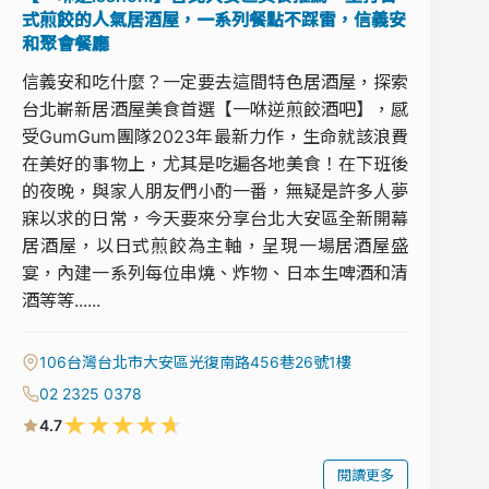
式煎餃的人氣居酒屋，一系列餐點不踩雷，信義安
和聚會餐廳
信義安和吃什麼？一定要去這間特色居酒屋，探索
台北嶄新居酒屋美食首選【一咻逆煎餃酒吧】，感
受GumGum團隊2023年最新力作，生命就該浪費
在美好的事物上，尤其是吃遍各地美食！在下班後
的夜晚，與家人朋友們小酌一番，無疑是許多人夢
寐以求的日常，今天要來分享台北大安區全新開幕
居酒屋，以日式煎餃為主軸，呈現一場居酒屋盛
宴，內建一系列每位串燒、炸物、日本生啤酒和清
酒等等......
106台灣台北市大安區光復南路456巷26號1樓
02 2325 0378
★
★
★
★
★
4.7
閱讀更多