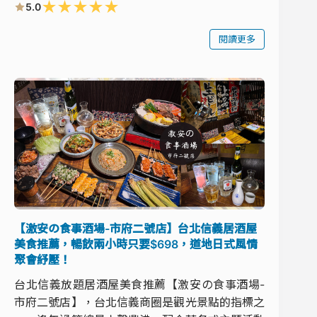
★
★
★
★
★
5.0
閱讀更多
【激安の食事酒場-市府二號店】台北信義居酒屋
美食推薦，暢飲兩小時只要$698，道地日式風情
聚會紓壓！
台北信義放題居酒屋美食推薦【激安の食事酒場-
市府二號店】，台北信義商圈是觀光景點的指標之