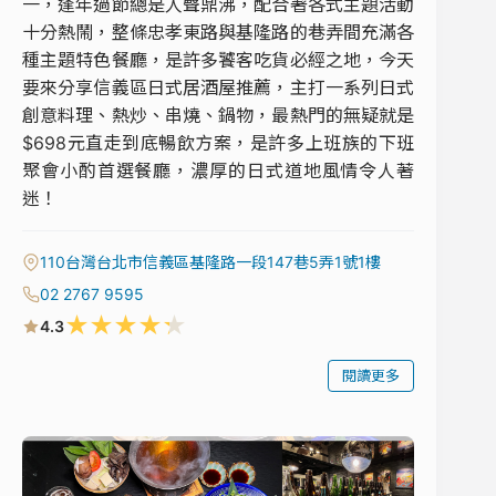
一，逢年過節總是人聲鼎沸，配合著各式主題活動
十分熱鬧，整條忠孝東路與基隆路的巷弄間充滿各
種主題特色餐廳，是許多饕客吃貨必經之地，今天
要來分享信義區日式居酒屋推薦，主打一系列日式
創意料理、熱炒、串燒、鍋物，最熱門的無疑就是
$698元直走到底暢飲方案，是許多上班族的下班
聚會小酌首選餐廳，濃厚的日式道地風情令人著
迷！
110台灣台北市信義區基隆路一段147巷5弄1號1樓
02 2767 9595
★
★
★
★
★
4.3
閱讀更多