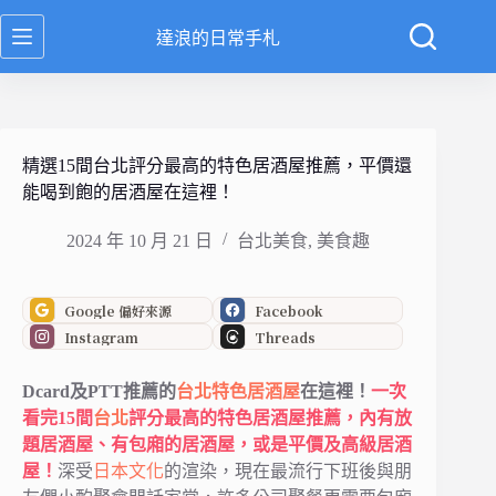
跳
達浪的日常手札
至
主
要
內
容
精選15間台北評分最高的特色居酒屋推薦，平價還
能喝到飽的居酒屋在這裡！
2024 年 10 月 21 日
台北美食
,
美食趣
Google 偏好來源
Facebook
Instagram
Threads
Dcard及PTT推薦的
台北特色居酒屋
在這裡！
一次
看完15間
台北
評分最高的特色居酒屋推薦，內有放
題居酒屋、有包廂的居酒屋，或是平價及高級居酒
屋！
深受
日本文化
的渲染，現在最流行下班後與朋