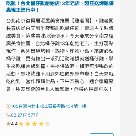
吃雞！台北桶仔雞創始店13年老店，超狂送烤雞優
惠現正進行中！
台北南京復興居酒屋美食推薦【雞老闆】，雞老闆
長春店從白天到半夜都能吃桶仔雞！懷念古早味傳
統美食，這些美味必須傳承，今天要來分享南京復
興美食推薦，台北桶仔雞13年創始老店，主打現點
現作一系列串燒烤物、鍋物、炸物小點，來店必點
桶仔雞！更有推出一系列活動滿額就送桶仔雞，學
生來吃雞超級划算，另提供清酒、梅酒無限暢飲的
活動，想吃烤雞不用到郊區或外縣市啦！白天來就
吃的到，當作拜拜供品、下午茶點心，適合家庭聚
會、朋友聚會的台北人氣餐廳，外帶內用都可以！
105台灣台北市松山區長春路454號一樓
02 2717 5777
★
★
★
★
★
4.4