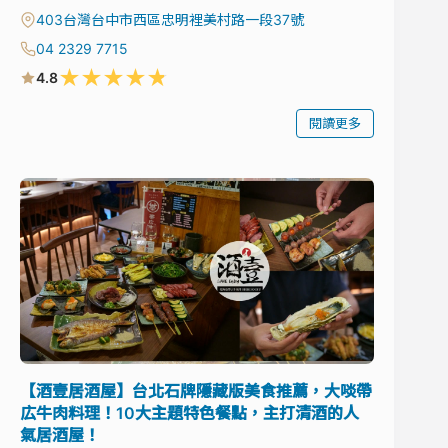
403台灣台中市西區忠明裡美村路一段37號
04 2329 7715
★
★
★
★
★
4.8
閱讀更多
【酒壹居酒屋】台北石牌隱藏版美食推薦，大啖帶
広牛肉料理！10大主題特色餐點，主打清酒的人
氣居酒屋！