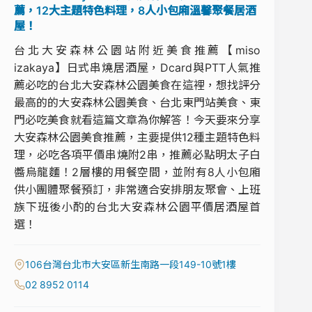
薦，12大主題特色料理，8人小包廂溫馨聚餐居酒
屋！
台北大安森林公園站附近美食推薦【miso
izakaya】日式串燒居酒屋，Dcard與PTT人氣推
薦必吃的台北大安森林公園美食在這裡，想找評分
最高的的大安森林公園美食、台北東門站美食、東
門必吃美食就看這篇文章為你解答！今天要來分享
大安森林公園美食推薦，主要提供12種主題特色料
理，必吃各項平價串燒附2串，推薦必點明太子白
醬烏龍麵！2層樓的用餐空間，並附有8人小包廂
供小團體聚餐預訂，非常適合安排朋友聚會、上班
族下班後小酌的台北大安森林公園平價居酒屋首
選！
106台灣台北市大安區新生南路一段149-10號1樓
02 8952 0114