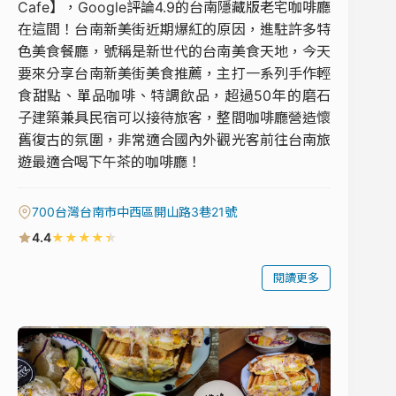
Cafe】，Google評論4.9的台南隱藏版老宅咖啡廳
在這間！台南新美街近期爆紅的原因，進駐許多特
色美食餐廳，號稱是新世代的台南美食天地，今天
要來分享台南新美街美食推薦，主打一系列手作輕
食甜點、單品咖啡、特調飲品，超過50年的磨石
子建築兼具民宿可以接待旅客，整間咖啡廳營造懷
舊復古的氛圍，非常適合國內外觀光客前往台南旅
遊最適合喝下午茶的咖啡廳！
700台灣台南市中西區開山路3巷21號
★
★
★
★
★
4.4
閱讀更多