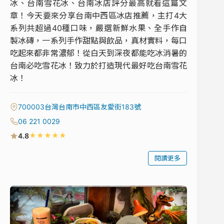
冰、台南雪花冰、台南冰店評分最高就看這篇文
章！今天要來分享台南中西區冰店推薦，主打4大
系列共超過40種口味，嚴選新鮮水果、全手作自
製冰磚，一系列手作甜點與飲品，真材實料，每口
吃起來都非常濃郁！從白天到深夜都能吃冰消暑的
台南必吃雪花冰！致力於打造現代最好吃台南雪花
冰！
700003台灣台南市中西區友愛街183號
06 221 0029
★
★
★
★
★
4.8
閱讀更多