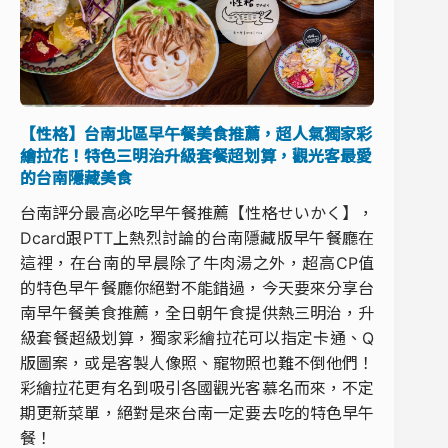
【性格】台南北區早午餐美食推薦，超人氣獨家彩
繪拉花！特色三明治升級套餐超划算，觀光客最愛
的台南隱藏美食
台南評分最高必吃早午餐推薦【性格せいかく】，
Dcard跟PTT上熱烈討論的台南隱藏版早午餐廳在
這裡，在台南的早晨除了牛肉湯之外，超高CP值
的特色早午餐廳你絕對不能錯過，今天要來分享台
南早午餐美食推薦，全日朝午食提供熱三明治，升
級套餐超級划算，獨家彩繪拉花可以指定卡通、Q
版圖案，或是客製人像照、寵物照也難不倒他們！
彩繪拉花更有名到吸引各國觀光客慕名而來，不定
期更新菜單，絕對是來台南一定要去吃的特色早午
餐！