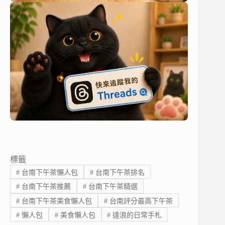
標籤
#
台南下午茶懶人包
#
台南下午茶排名
#
台南下午茶推薦
#
台南下午茶精選
#
台南下午茶美食懶人包
#
台南評分最高下午茶
#
懶人包
#
美食懶人包
#
達浪的日常手札