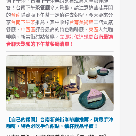
價下午茶
、
台南下午茶鹹食
就看這篇文章為你解
答！
台南下午茶餐廳
令人驚艷，請注意這些巷弄間
的
台南
隱藏版下午茶一定值得去朝聖，今天要來分
享
台南下午茶
推薦，其中收錄
台南美術館
二館質感
餐廳、
中西區
評分最高的特色咖啡廳、
東區
人氣咖
啡廳、新美街甜點餐廳，
立即訂位這幾間
台南最適
合聊天聚餐的下午茶餐廳清單
！
【自己的房間】台南新美街咖啡廳推薦，精緻手沖
咖啡，特色必吃手作甜點，續杯飲品半價！