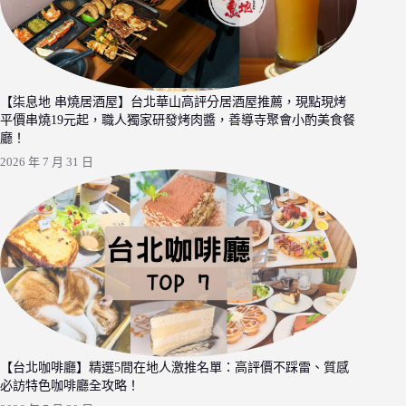
【柒息地 串燒居酒屋】台北華山高評分居酒屋推薦，現點現烤
平價串燒19元起，職人獨家研發烤肉醬，善導寺聚會小酌美食餐
廳！
2026 年 7 月 31 日
【台北咖啡廳】精選5間在地人激推名單：高評價不踩雷、質感
必訪特色咖啡廳全攻略！