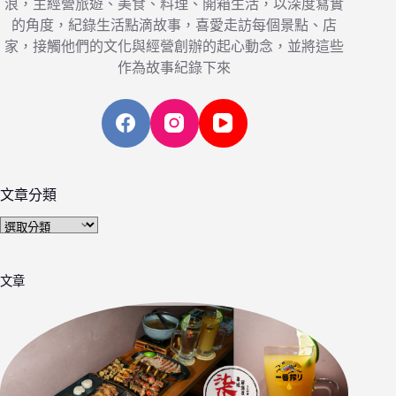
浪，主經營旅遊、美食、料理、開箱生活，以深度寫實
的角度，紀錄生活點滴故事，喜愛走訪每個景點、店
家，接觸他們的文化與經營創辦的起心動念，並將這些
作為故事紀錄下來
文章分類
文
章
分
文章
類