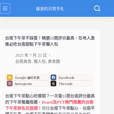
跳
達浪的日常手札
至
主
要
內
容
台南下午茶不踩雷！精選11間評分最高、在地人激
推必吃台南甜點下午茶懶人包
2025 年 7 月 25 日
台南美食
,
懶人包
,
美食趣
Google 偏好來源
Facebook
Instagram
Threads
台南下午茶點心吃哪間？一次看11間台南評分最高
的下午茶餐廳推薦，
Dcard及PTT熱門推薦的台南
下午茶排名在這裡！
想找
台南下午茶點心
、
台南平