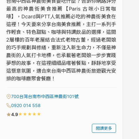
台南中西區神農街美食要吃什麼？告訴你網路評分
最高的神農街美食推薦【Paris 古咪小日常咖
啡】，Dcard與PTT人氣推薦必吃的神農街美食在
這裡！今天要來分享台南美食推薦，主打一系列手
作輕食、特色甜點、咖啡與特調飲品的選擇，這間
2層樓的百年老屋結合法式老物古董，經過老闆娘
的巧手規劃與修繕，重新注入新生命力，不僅是神
農街的人氣打卡地標，也承載著老闆娘一步步實踐
夢想的故事，在這裡細細品嚐著餐點，靜靜地享受
這愜意氛圍，適合來台南中西區神農街旅遊觀光安
排的咖啡廳聚會餐廳！
700台灣台南市中西區神農街101號
0920 014 558
★
★
★
★
★
4.9
閱讀更多