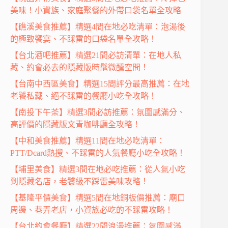
美味！小資族、家庭聚餐的外帶口袋名單全攻略
【礁溪美食推薦】精選4間在地必吃清單：泡湯後
的極致饗宴、不踩雷的口袋名單全攻略！
【台北酒吧推薦】精選21間必訪清單：在地人私
藏、約會必去的隱藏版時髦微醺空間！
【台南中西區美食】精選15間評分最高推薦：在地
老饕私藏、絕不踩雷的餐廳小吃全攻略！
【南投下午茶】精選3間必訪推薦：氛圍感滿分、
高評價的隱藏版文青咖啡廳全攻略！
【中和美食推薦】精選11間在地必吃清單：
PTT/Dcard熱搜、不踩雷的人氣餐廳小吃全攻略！
【埔里美食】精選3間在地必吃推薦：從人氣小吃
到隱藏名店，老饕級不踩雷美味攻略！
【基隆平價美食】精選5間在地銅板價推薦：廟口
周邊、巷弄老店，小資族必吃的不踩雷攻略！
【台北約會餐廳】精選22間浪漫推薦：氛圍感滿