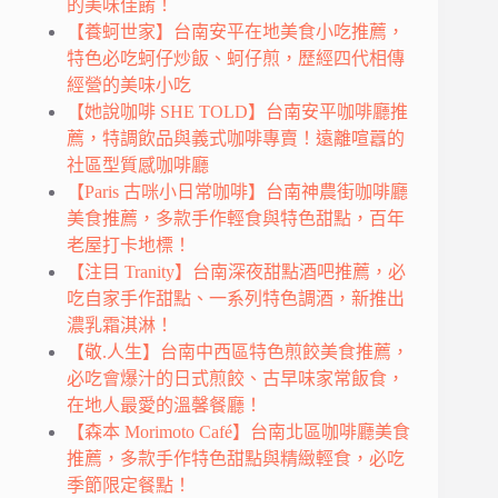
的美味佳餚！
【養蚵世家】台南安平在地美食小吃推薦，
特色必吃蚵仔炒飯、蚵仔煎，歷經四代相傳
經營的美味小吃
【她說咖啡 SHE TOLD】台南安平咖啡廳推
薦，特調飲品與義式咖啡專賣！遠離喧囂的
社區型質感咖啡廳
【Paris 古咪小日常咖啡】台南神農街咖啡廳
美食推薦，多款手作輕食與特色甜點，百年
老屋打卡地標！
【注目 Tranity】台南深夜甜點酒吧推薦，必
吃自家手作甜點、一系列特色調酒，新推出
濃乳霜淇淋！
【敬.人生】台南中西區特色煎餃美食推薦，
必吃會爆汁的日式煎餃、古早味家常飯食，
在地人最愛的溫馨餐廳！
【森本 Morimoto Café】台南北區咖啡廳美食
推薦，多款手作特色甜點與精緻輕食，必吃
季節限定餐點！