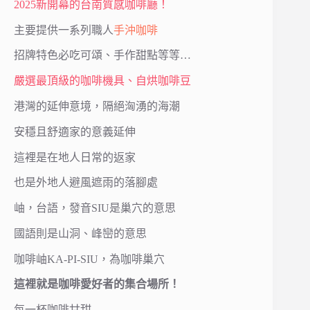
2025新開幕的台南質感咖啡廳！
主要提供一系列職人
手沖咖啡
招牌特色必吃可頌、手作甜點等等…
嚴選最頂級的咖啡機具、自烘咖啡豆
港灣的延伸意境，隔絕洶湧的海潮
安穩且舒適家的意義延伸
這裡是在地人日常的返家
也是外地人避風遮雨的落腳處
岫，台語，發音SIU是巢穴的意思
國語則是山洞、峰巒的意思
咖啡岫KA-PI-SIU，為咖啡巢穴
這裡就是咖啡愛好者的集合場所！
每一杯咖啡甘甜