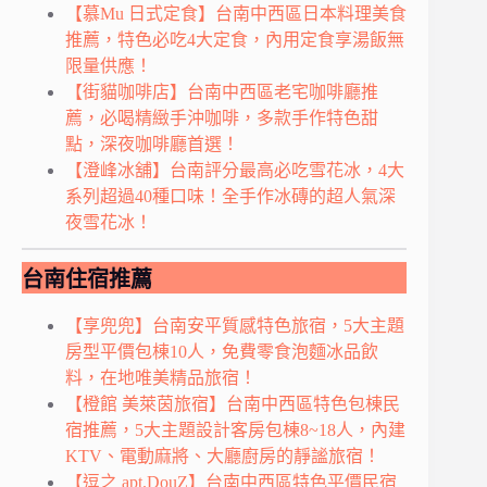
【慕Mu 日式定食】台南中西區日本料理美食
推薦，特色必吃4大定食，內用定食享湯飯無
限量供應！
【街貓咖啡店】台南中西區老宅咖啡廳推
薦，必喝精緻手沖咖啡，多款手作特色甜
點，深夜咖啡廳首選！
【澄峰冰舖】台南評分最高必吃雪花冰，4大
系列超過40種口味！全手作冰磚的超人氣深
夜雪花冰！
台南住宿推薦
【享兜兜】台南安平質感特色旅宿，5大主題
房型平價包棟10人，免費零食泡麵冰品飲
料，在地唯美精品旅宿！
【橙館 美萊茵旅宿】台南中西區特色包棟民
宿推薦，5大主題設計客房包棟8~18人，內建
KTV、電動麻將、大廳廚房的靜謐旅宿！
【逗之 apt.DouZ】台南中西區特色平價民宿