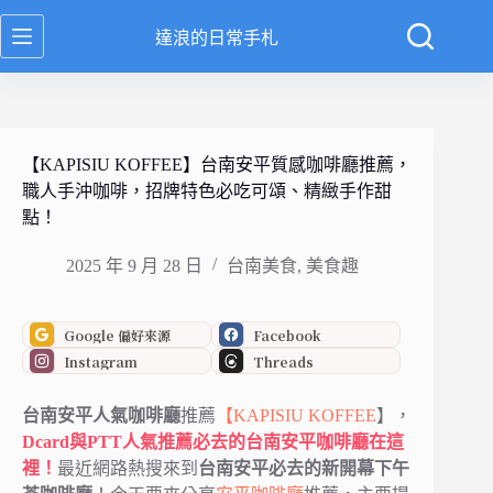
跳
達浪的日常手札
至
主
要
內
容
【KAPISIU KOFFEE】台南安平質感咖啡廳推薦，
職人手沖咖啡，招牌特色必吃可頌、精緻手作甜
點！
2025 年 9 月 28 日
台南美食
,
美食趣
Google 偏好來源
Facebook
Instagram
Threads
台南安平人氣咖啡廳
推薦
【KAPISIU KOFFEE
】，
Dcard與PTT人氣推薦必去的台南安平咖啡廳在這
裡！
最近網路熱搜來到
台南安平必去的新開幕下午