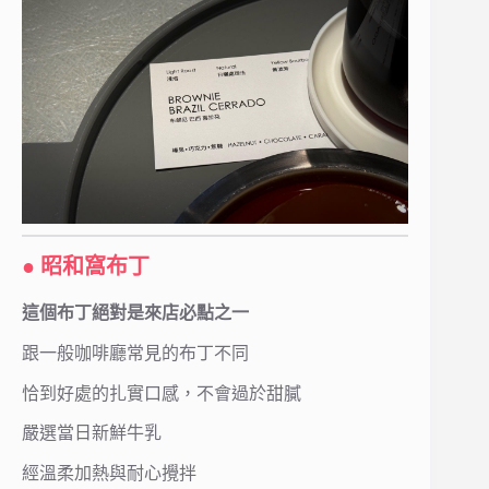
● 昭和窩布丁
這個布丁絕對是來店必點之一
跟一般咖啡廳常見的布丁不同
恰到好處的扎實口感，不會過於甜膩
嚴選當日新鮮牛乳
經溫柔加熱與耐心攪拌