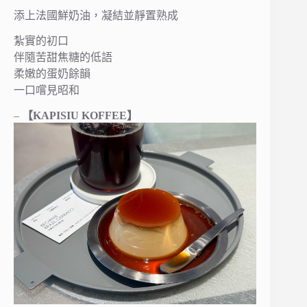
添上法國鮮奶油，凝結並靜置熟成
紮實的初口
伴隨苦甜焦糖的低語
柔嫩的蛋奶餘韻
一口嚐見昭和
–
【KAPISIU KOFFEE】