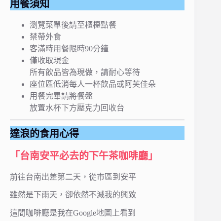
用餐須知
瀏覽菜單後請至櫃檯點餐
禁帶外食
客滿時用餐限時90分鐘
僅收取現金
所有飲品皆為現做，請耐心等待
座位區低消每人一杯飲品或阿芙佳朵
用餐完畢請將餐盤
放置水杯下方壓克力回收台
達浪的食用心得
「台南安平必去的下午茶咖啡廳」
前往台南出差第二天，從市區到安平
雖然是下雨天，卻依然不減我的興致
這間咖啡廳是我在Google地圖上看到