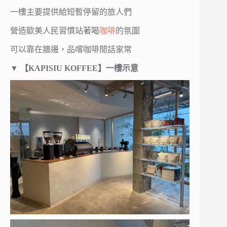
一樓主要提供給短暫停留的旅人們
營造歐美人民習慣站著喝
咖啡
的氛圍
可以靠在牆邊，品嚐咖啡閒話家常
▼
【KAPISIU KOFFEE】
一樓示意