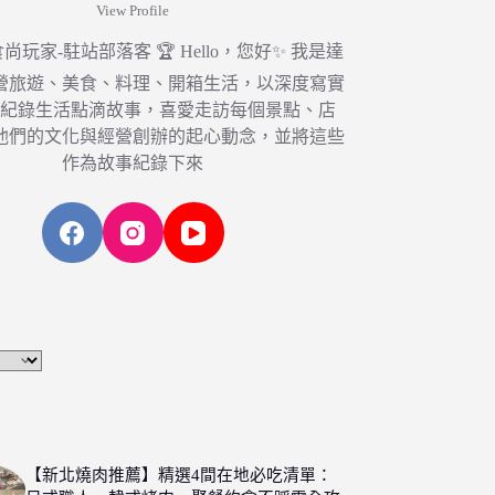
View Profile
6 食尚玩家-駐站部落客 🏆 Hello，您好✨ 我是達
營旅遊、美食、料理、開箱生活，以深度寫實
，紀錄生活點滴故事，喜愛走訪每個景點、店
他們的文化與經營創辦的起心動念，並將這些
作為故事紀錄下來
【新北燒肉推薦】精選4間在地必吃清單：