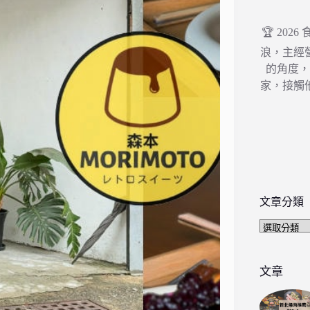
🏆 202
浪，主經
的角度
家，接觸
文章分類
文
章
分
類
文章