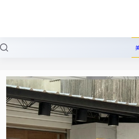
跳
至
主
要
內
容