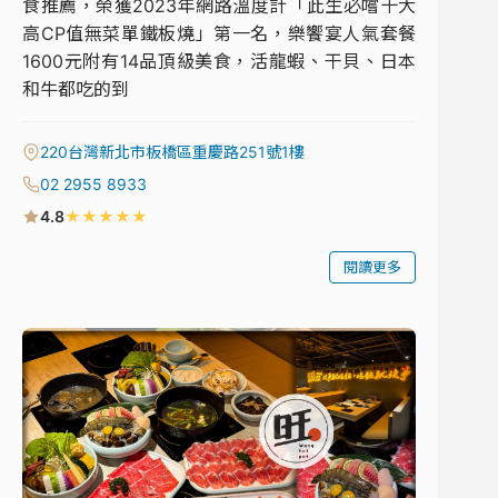
食推薦，榮獲2023年網路溫度計「此生必嚐十大
高CP值無菜單鐵板燒」第一名，樂饗宴人氣套餐
1600元附有14品頂級美食，活龍蝦、干貝、日本
和牛都吃的到
220台灣新北市板橋區重慶路251號1樓
02 2955 8933
★
★
★
★
★
4.8
閱讀更多