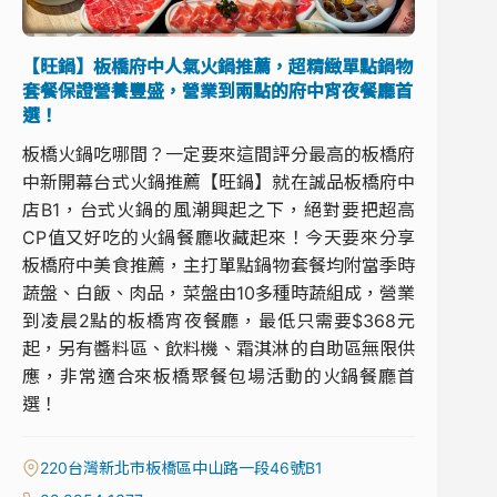
【旺鍋】板橋府中人氣火鍋推薦，超精緻單點鍋物
套餐保證營養豐盛，營業到兩點的府中宵夜餐廳首
選！
板橋火鍋吃哪間？一定要來這間評分最高的板橋府
中新開幕台式火鍋推薦【旺鍋】就在誠品板橋府中
店B1，台式火鍋的風潮興起之下，絕對要把超高
CP值又好吃的火鍋餐廳收藏起來！今天要來分享
板橋府中美食推薦，主打單點鍋物套餐均附當季時
蔬盤、白飯、肉品，菜盤由10多種時蔬組成，營業
到凌晨2點的板橋宵夜餐廳，最低只需要$368元
起，另有醬料區、飲料機、霜淇淋的自助區無限供
應，非常適合來板橋聚餐包場活動的火鍋餐廳首
選！
220台灣新北市板橋區中山路一段46號B1