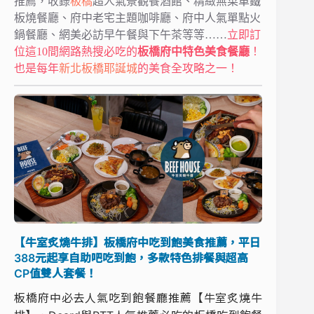
推薦，收錄
板橋
超人氣景觀餐酒館、精緻無菜單鐵
板燒餐廳、府中老宅主題咖啡廳、府中人氣單點火
鍋餐廳、網美必訪早午餐與下午茶等等……
立即訂
位這10間網路熱搜必吃的
板橋府中特色美食餐廳
！
也是每年
新北板橋耶誕城
的美食全攻略之一！
【牛室炙燒牛排】板橋府中吃到飽美食推薦，平日
388元起享自助吧吃到飽，多款特色排餐與超高
CP值雙人套餐！
板橋府中必去人氣吃到飽餐廳推薦【牛室炙燒牛