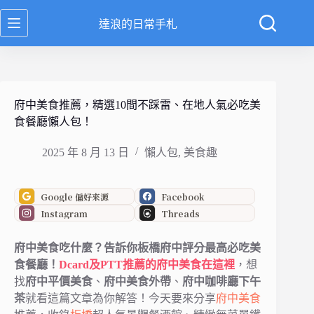
跳
達浪的日常手札
至
主
要
內
容
府中美食推薦，精選10間不踩雷、在地人氣必吃美
食餐廳懶人包！
2025 年 8 月 13 日
懶人包
,
美食趣
Google 偏好來源
Facebook
Instagram
Threads
府中美食吃什麼？告訴你板橋府中評分最高必吃美
食餐廳！
Dcard及PTT推薦的府中美食在這裡
，想
找
府中平價美食
、
府中美食外帶
、
府中咖啡廳下午
茶
就看這篇文章為你解答！今天要來分享
府中美食