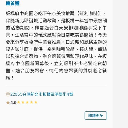
廳首選
板橋府中商圈必吃下午茶美食推薦【紅利咖啡】，
伴隨新北耶誕城活動啟動，是板橋一年當中最熱鬧
的活動期間，非常適合白天安排咖啡廳享受下午
茶，生活當中的儀式感就從日常吃美食開始！今天
要來分享板橋府中美食推薦，日式昭和風格主題的
復古咖啡廳，提供一系列咖啡飲品、控肉飯、甜點
以及複合式選物，融合懷舊氛圍和現代品味，在板
橋府中商圈新開幕後，立刻吸引不少老饕吃貨朝
聖，適合朋友聚會、情侶約會聚餐的質感老宅餐
廳！
22055台灣新北市板橋區明德街4號
★
★
★
★
★
4.9
閱讀更多