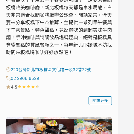
在板橋吃下午茶跟早午餐要選哪間？一定要來這間
板橋唯美咖啡廳！新北板橋每天都是車水馬龍，白
天非常適合找間咖啡廳辦公聚會、閒話家常，今天
要來分享板橋下午茶推薦，主提供一系列早午餐與
下午茶餐點、特色甜點，竟然還吃的到超美味牛肉
麵！手沖咖啡與特調飲品堪稱經典，絕對是板橋具
豐盛餐點的質感餐廳之一，每年新北耶誕城不妨找
時間來板橋喝咖啡好好放鬆吧！
220台灣新北市板橋區文化路一段32巷22號
02 2966 6529
★
★
★
★
★
4.5
閱讀更多