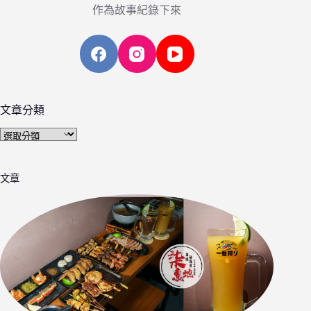
作為故事紀錄下來
文章分類
文
章
分
文章
類