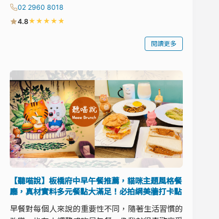
02 2960 8018
★
★
★
★
★
4.8
閱讀更多
【聽喵說】板橋府中早午餐推薦，貓咪主題風格餐
廳，真材實料多元餐點大滿足！必拍網美牆打卡點
早餐對每個人來說的重要性不同，隨著生活習慣的