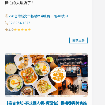
標性的火鍋店了！
220台灣新北市板橋區中山路一段46號B1
02 8954 1377
★
★
★
★
★
4.9
閱讀更多
【泰吉食坊-泰式個人餐-調理包】板橋巷弄美食推