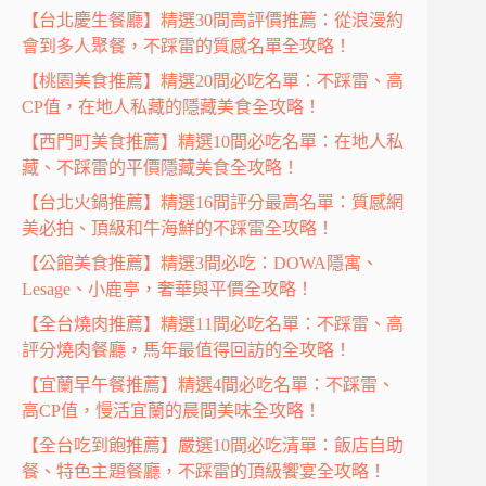
【台北慶生餐廳】精選30間高評價推薦：從浪漫約
會到多人聚餐，不踩雷的質感名單全攻略！
【桃園美食推薦】精選20間必吃名單：不踩雷、高
CP值，在地人私藏的隱藏美食全攻略！
【西門町美食推薦】精選10間必吃名單：在地人私
藏、不踩雷的平價隱藏美食全攻略！
【台北火鍋推薦】精選16間評分最高名單：質感網
美必拍、頂級和牛海鮮的不踩雷全攻略！
【公館美食推薦】精選3間必吃：DOWA隱寓、
Lesage、小鹿亭，奢華與平價全攻略！
【全台燒肉推薦】精選11間必吃名單：不踩雷、高
評分燒肉餐廳，馬年最值得回訪的全攻略！
【宜蘭早午餐推薦】精選4間必吃名單：不踩雷、
高CP值，慢活宜蘭的晨間美味全攻略！
【全台吃到飽推薦】嚴選10間必吃清單：飯店自助
餐、特色主題餐廳，不踩雷的頂級饗宴全攻略！