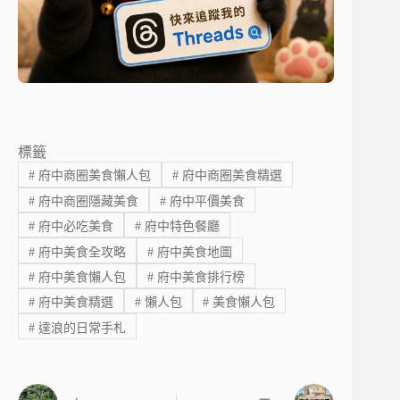
標籤
#
府中商圈美食懶人包
#
府中商圈美食精選
#
府中商圈隱藏美食
#
府中平價美食
#
府中必吃美食
#
府中特色餐廳
#
府中美食全攻略
#
府中美食地圖
#
府中美食懶人包
#
府中美食排行榜
#
府中美食精選
#
懶人包
#
美食懶人包
#
達浪的日常手札