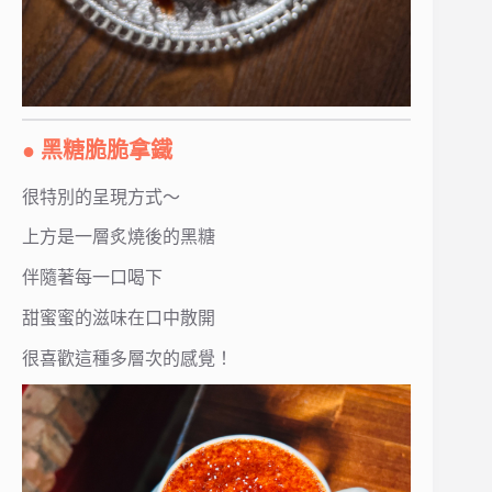
● 黑糖脆脆拿鐵
很特別的呈現方式～
上方是一層炙燒後的黑糖
伴隨著每一口喝下
甜蜜蜜的滋味在口中散開
很喜歡這種多層次的感覺！