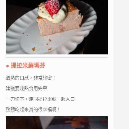
● 提拉米蘇瑪芬
溫熱的口感，非常綿密！
建議要趁熱食用完畢
一刀切下，連同提拉米蘇一起入口
整體吃起來真的很幸福啊！