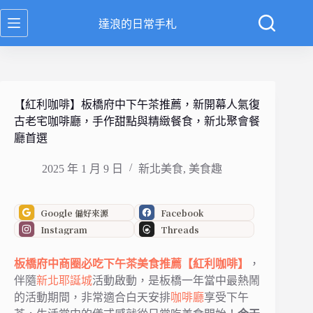
跳
達浪的日常手札
至
主
要
內
容
【紅利咖啡】板橋府中下午茶推薦，新開幕人氣復
古老宅咖啡廳，手作甜點與精緻餐食，新北聚會餐
廳首選
2025 年 1 月 9 日
新北美食
,
美食趣
Google 偏好來源
Facebook
Instagram
Threads
板橋
府中商圈
必吃下午茶美食推薦
【紅利咖啡】
，
伴隨
新北耶誕城
活動啟動，是板橋一年當中最熱鬧
的活動期間，非常適合白天安排
咖啡廳
享受下午