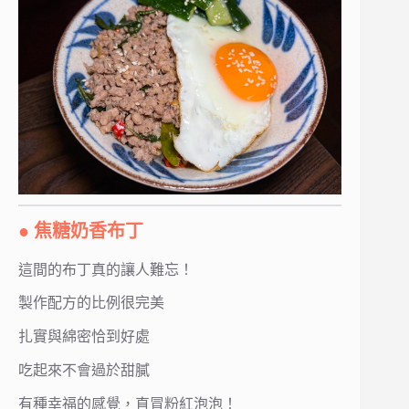
● 焦糖奶香布丁
這間的布丁真的讓人難忘！
製作配方的比例很完美
扎實與綿密恰到好處
吃起來不會過於甜膩
有種幸福的感覺，直冒粉紅泡泡！