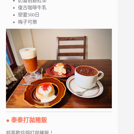
奶蓋伯爵紅茶
復古咖啡牛乳
戀夏500日
梅子可樂
● 泰泰打拋豬飯
超喜歡這個打拋豬飯！