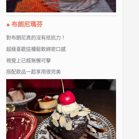
● 布朗尼瑪芬
對布朗尼真的沒有抵抗力！
超級喜歡這種鬆軟綿密口感
視覺上已經無懈可擊
搭配飲品一起享用很完美