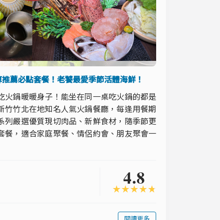
算推薦必點套餐！老饕最愛季節活體海鮮！
吃火鍋暖暖身子！能坐在同一桌吃火鍋的都是
新竹竹北在地知名人氣火鍋餐廳，每逢用餐期
系列嚴選優質現切肉品、新鮮食材，隨季節更
套餐，適合家庭聚餐、情侶約會、朋友聚會一
4.8
★
★
★
★
★
閱讀更多