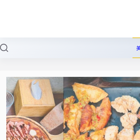
跳
至
主
要
內
容