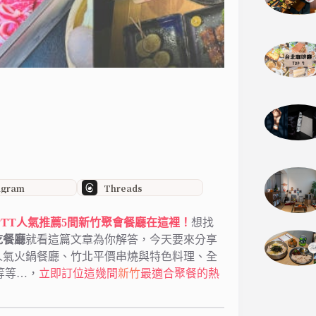
agram
Threads
與PTT人氣推薦5間新竹聚會餐廳在這裡！
想找
吃餐廳
就看這篇文章為你解答，今天要來分享
人氣火鍋餐廳、竹北平價串燒與特色料理、全
等等…，
立即訂位這幾間
新竹
最適合聚餐的熱