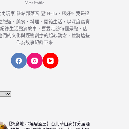
View Profile
6 食尚玩家-駐站部落客 🏆 Hello，您好✨ 我是達
營旅遊、美食、料理、開箱生活，以深度寫實
，紀錄生活點滴故事，喜愛走訪每個景點、店
他們的文化與經營創辦的起心動念，並將這些
作為故事紀錄下來
【柒息地 串燒居酒屋】台北華山高評分居酒