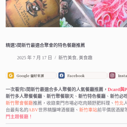
精選5間新竹最適合聚會的特色餐廳推薦
2025 年 7 月 17 日
新竹美食
,
美食趣
Google 偏好來源
Facebook
Inst
一次看完5間新竹最適合多人聚餐的人氣餐廳推薦，
Dcard
新竹多人聚餐餐廳
、
新竹聚餐聊天
、
新竹特色餐廳
、
新竹必
新竹聚會餐廳
推薦，收錄東門市場必吃肉類舒肥料理、
竹北
台最有名的
ABV
世界精釀啤酒餐廳、
新竹車站
前平價居酒屋
門主題餐廳！