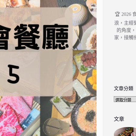
🏆 202
浪，主經
的角度
家，接觸
文章分類
文
章
分
類
文章