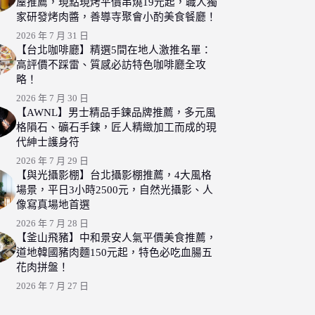
屋推薦，現點現烤平價串燒19元起，職人獨
家研發烤肉醬，善導寺聚會小酌美食餐廳！
2026 年 7 月 31 日
【台北咖啡廳】精選5間在地人激推名單：
高評價不踩雷、質感必訪特色咖啡廳全攻
略！
2026 年 7 月 30 日
【AWNL】男士精品手鍊品牌推薦，多元風
格隕石、礦石手鍊，匠人精緻加工而成的現
代紳士護身符
2026 年 7 月 29 日
【與光攝影棚】台北攝影棚推薦，4大風格
場景，平日3小時2500元，自然光攝影、人
像寫真場地首選
2026 年 7 月 28 日
【釜山飛豬】中和景安人氣平價美食推薦，
道地韓國豬肉麵150元起，特色必吃血腸五
花肉拼盤！
2026 年 7 月 27 日