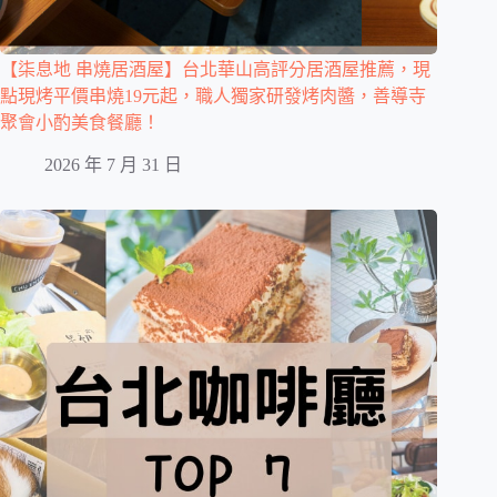
【柒息地 串燒居酒屋】台北華山高評分居酒屋推薦，現
點現烤平價串燒19元起，職人獨家研發烤肉醬，善導寺
聚會小酌美食餐廳！
2026 年 7 月 31 日