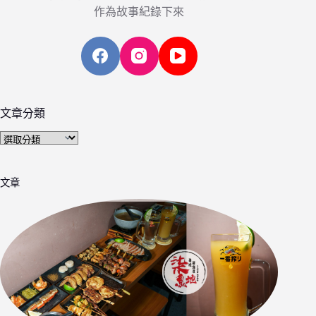
作為故事紀錄下來
文章分類
文
章
分
文章
類