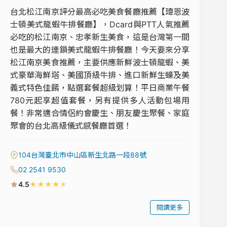
台北松江南京評分最高必吃美食餐廳推薦【瑋恩波
士頓美式龍蝦牛排餐廳】，Dcard與PTT人氣推薦
必吃的松江南京、忠孝新生美食，這是台灣第一間
也是最大的連鎖美式龍蝦牛排餐廳！今天要來分享
松江南京美食推薦，主要供應新鮮波士頓龍蝦、美
式豪華海鮮塔、美國頂級牛排、進口新鮮生蠔及美
義式特色佳餚，點選套餐超級划算！平日商業午餐
780元起享超值套餐，另有提供多人活動包場用
餐！非常適合情侶約會慶生、朋友慶生聚餐、家庭
聚會的台北高級儀式感餐廳首選！
104台灣臺北市中山區新生北路一段88號
02 2541 9530
★
★
★
★
★
4.5
閱讀更多