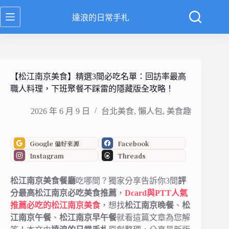
跳
達浪的日常手札
至
主
要
內
容
【松江南京美食】精選3間必吃名單：回訪率最高
職人料理，下班聚餐不踩雷的隱藏版全攻略！
2026 年 6 月 9 日
台北美食
,
懶人包
,
美食趣
Google 偏好來源
Facebook
Instagram
Threads
松江南京美食餐廳
吃哪間？獨家分享告訴你3間
評
分最高松江南京必吃美食推薦
，
Dcard與PTT人氣
推薦必吃的
松江南京
美食
，想找
松江南京
晚餐
、
松
江南京
午餐
、
松江南京
早午餐
就看這篇文章為您解