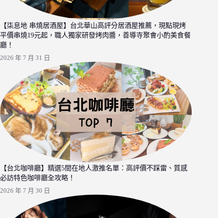
【柒息地 串燒居酒屋】台北華山高評分居酒屋推薦，現點現烤
平價串燒19元起，職人獨家研發烤肉醬，善導寺聚會小酌美食餐
廳！
2026 年 7 月 31 日
【台北咖啡廳】精選5間在地人激推名單：高評價不踩雷、質感
必訪特色咖啡廳全攻略！
2026 年 7 月 30 日