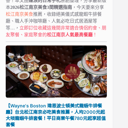
答！本文由
達浪的日常手札
原創整理，分享最新版
本
2026
松江南京
美食3間精選指南
，今天要來分享
松江南京美食
推薦，收錄絕美儀式感龍蝦牛排餐
廳、職人手沖咖啡廳、人氣必吃日式居酒屋等
等…，
立即訂位收藏這幾間
非常適合情侶約會、朋
友聚餐、家庭聚會
的
松江南京
人氣最高餐廳
！
【Wayneʼs Boston 瑋恩波士頓美式龍蝦牛排餐
廳】台北松江南京必吃美食推薦，人均2000元起
大啖龍蝦牛排套餐！平日商業午餐780元起享超值
套餐