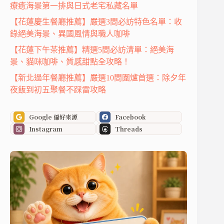
療癒海景第一排與日式老宅私藏名單
【花蓮慶生餐廳推薦】嚴選3間必訪特色名單：收
錄絕美海景、異國風情與職人咖啡
【花蓮下午茶推薦】精選5間必訪清單：絕美海
景、貓咪咖啡、質感甜點全攻略！
【新北過年餐廳推薦】嚴選10間圍爐首選：除夕年
夜飯到初五聚餐不踩雷攻略
Google 偏好來源
Facebook
Instagram
Threads