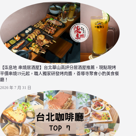
【柒息地 串燒居酒屋】台北華山高評分居酒屋推薦，現點現烤
平價串燒19元起，職人獨家研發烤肉醬，善導寺聚會小酌美食餐
廳！
2026 年 7 月 31 日