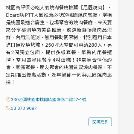
桃園高評價必吃人氣燒肉餐廳推薦【尼匠燒肉】，
Dcard與PTT人氣推薦必吃的桃園燒肉餐廳，堪稱
是桃園最適合慶生、包場聚會的燒肉餐廳，今天要
來分享桃園燒肉美食推薦，嚴選新鮮頂級肉品海
鮮，內用無低消、無用餐時間限制，特別選用日本
進口無煙燒烤爐，250坪大空間可容納280人，另
有2間獨立包廂，提供多樣套餐、單點的用餐選
擇，當月壽星用餐享4吋蛋糕！非常適合情侶約
會、家庭聚餐、朋友聚會的桃園質感燒肉餐廳，不
定期推出優惠活動，逢年過節一同與尼匠燒肉渡
過！
330台灣桃園市桃園區國際路二段27-1號
03 370 9097
閱讀更多