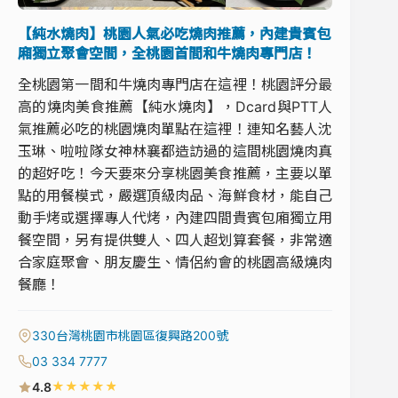
【純水燒肉】桃園人氣必吃燒肉推薦，內建貴賓包
廂獨立聚會空間，全桃園首間和牛燒肉專門店！
全桃園第一間和牛燒肉專門店在這裡！桃園評分最
高的燒肉美食推薦【純水燒肉】，Dcard與PTT人
氣推薦必吃的桃園燒肉單點在這裡！連知名藝人沈
玉琳、啦啦隊女神林襄都造訪過的這間桃園燒肉真
的超好吃！今天要來分享桃園美食推薦，主要以單
點的用餐模式，嚴選頂級肉品、海鮮食材，能自己
動手烤或選擇專人代烤，內建四間貴賓包廂獨立用
餐空間，另有提供雙人、四人超划算套餐，非常適
合家庭聚會、朋友慶生、情侶約會的桃園高級燒肉
餐廳！
330台灣桃園市桃園區復興路200號
03 334 7777
★
★
★
★
★
4.8