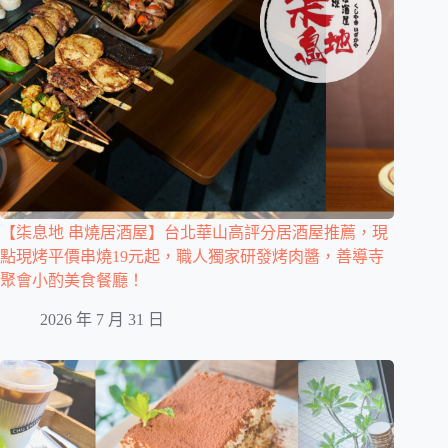
【柒息地 串燒居酒屋】台北華山高評分居酒屋推薦，現
點現烤平價串燒19元起，職人獨家研發烤肉醬，善導寺
聚會小酌美食餐廳！
2026 年 7 月 31 日