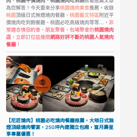
肉
、
桃園平價燒肉
、
桃園燒肉吃到飽
就看這篇文章
為您解答！今天要來分享
桃園燒肉美食
推薦，收錄
桃園
頂級日式無煙燒肉餐廳、
桃園藝文特區
附近平
價燒肉吃到飽餐廳、桃園必吃高級燒肉等等…，
非
常適合情侶約會、朋友聚餐、包場聚會的
桃園燒肉
店
，立即訂位這幾間
網路好評不斷的桃園人氣燒肉
餐廳
！
【尼匠燒肉】桃園必吃燒肉餐廳推薦，大啖日式無
煙頂級燒肉饗宴，250坪內建獨立包廂，當月壽星
享專屬優惠！