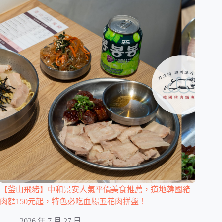
【釜山飛豬】中和景安人氣平價美食推薦，道地韓國豬
肉麵150元起，特色必吃血腸五花肉拼盤！
2026 年 7 月 27 日