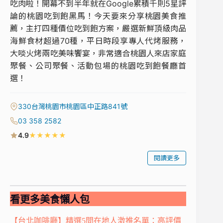
吃肉啦！開幕不到半年就在Google累積千則5星評
論的桃園吃到飽黑馬！今天要來分享桃園美食推
薦，主打四種價位吃到飽方案，嚴選新鮮頂級肉品
海鮮食材超過70種，平日時段享專人代烤服務，
大啖火烤兩吃美味饗宴，非常適合桃園人來店家庭
聚餐、公司聚餐、活動包場的桃園吃到飽餐廳首
選！
330台灣桃園市桃園區中正路841號
03 358 2582
★
★
★
★
★
4.9
閱讀更多
看更多美食懶人包
【台北咖啡廳】精選5間在地人激推名單：高評價