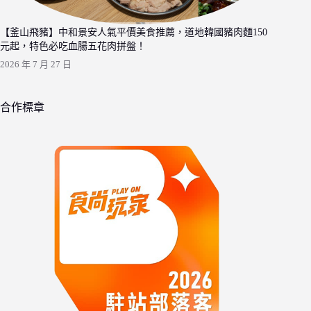
【釜山飛豬】中和景安人氣平價美食推薦，道地韓國豬肉麵150
元起，特色必吃血腸五花肉拼盤！
2026 年 7 月 27 日
合作標章