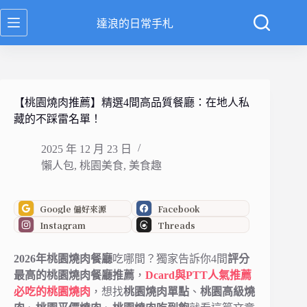
跳
達浪的日常手札
至
主
要
內
容
【桃園燒肉推薦】精選4間高品質餐廳：在地人私
藏的不踩雷名單！
2025 年 12 月 23 日
懶人包
,
桃園美食
,
美食趣
Google 偏好來源
Facebook
Instagram
Threads
2026年桃園燒肉餐廳
吃哪間？獨家告訴你4間
評分
最高的桃園燒肉餐廳推薦
，
Dcard與PTT人氣推薦
必吃的桃園燒肉
，想找
桃園燒肉單點
、
桃園高級燒