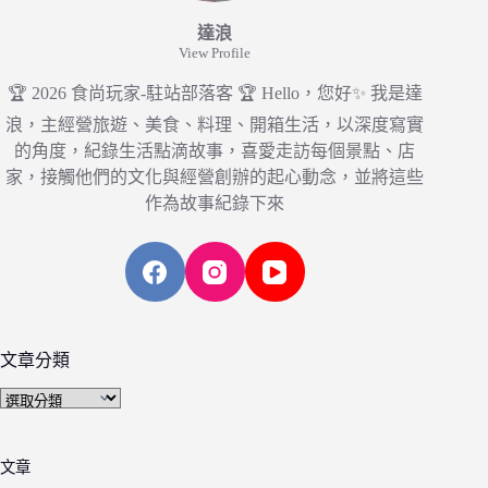
達浪
View Profile
🏆 2026 食尚玩家-駐站部落客 🏆 Hello，您好✨ 我是達
浪，主經營旅遊、美食、料理、開箱生活，以深度寫實
的角度，紀錄生活點滴故事，喜愛走訪每個景點、店
家，接觸他們的文化與經營創辦的起心動念，並將這些
作為故事紀錄下來
文章分類
文
章
分
文章
類