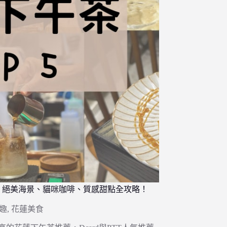
：絕美海景、貓咪咖啡、質感甜點全攻略！
趣
,
花蓮美食