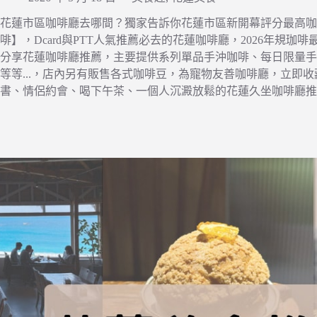
花蓮市區咖啡廳去哪間？獨家告訴你花蓮市區新開幕評分最高咖
啡】，Dcard與PTT人氣推薦必去的花蓮咖啡廳，2026年規珈
分享花蓮咖啡廳推薦，主要提供系列單品手沖咖啡、每日限量手
等等...，店內另有販售各式咖啡豆，為寵物友善咖啡廳，立即
書、情侶約會、喝下午茶、一個人沉澱放鬆的花蓮久坐咖啡廳推