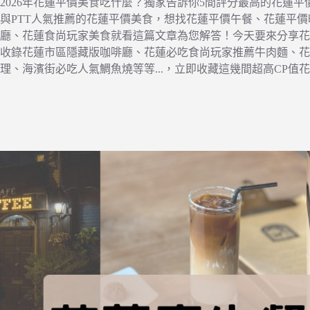
2026年花蓮平價美食吃什麼？獨家告訴你5間評分最高的花蓮平價
與PTT人氣推薦的花蓮平價美食，想找花蓮平價午餐、花蓮平
廳、花蓮食尚玩家美食就看這篇文章為您解答！今天要來分享花
收錄花蓮市區隱藏版咖啡廳、花蓮必吃食尚玩家推薦牛肉麵、花
理、海濱街必吃人氣鯛魚燒等等...，立即收藏這幾間超高CP值