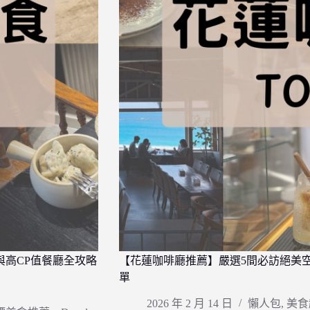
與高CP值餐廳全攻略
【花蓮咖啡廳推薦】嚴選5間必訪絕美
單
2026 年 2 月 14 日
懶人包
,
美食