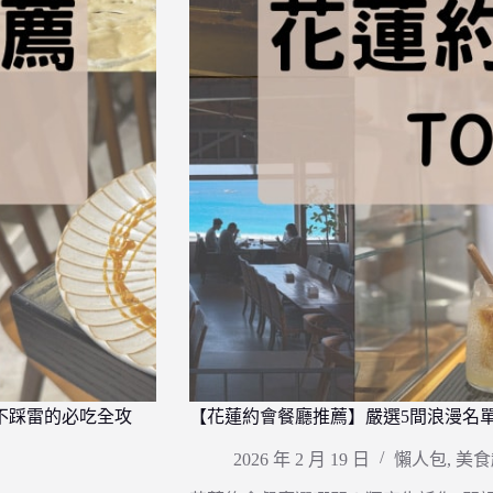
、不踩雷的必吃全攻
【花蓮約會餐廳推薦】嚴選5間浪漫名
2026 年 2 月 19 日
懶人包
,
美食