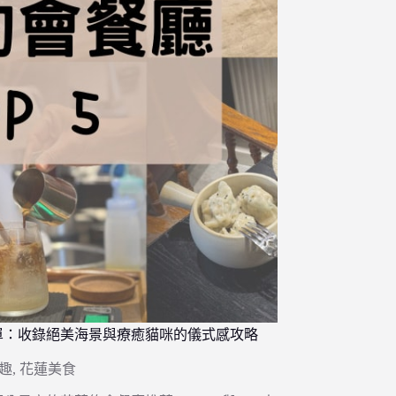
單：收錄絕美海景與療癒貓咪的儀式感攻略
趣
,
花蓮美食