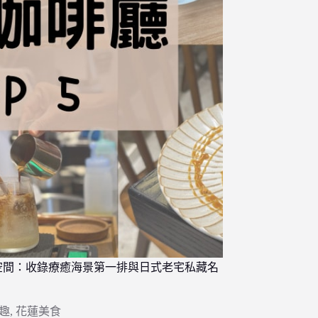
空間：收錄療癒海景第一排與日式老宅私藏名
趣
,
花蓮美食