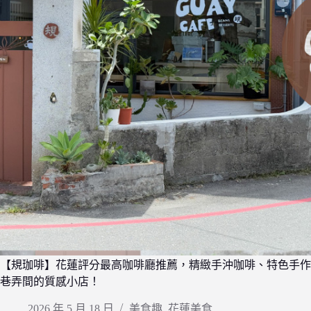
【規珈啡】花蓮評分最高咖啡廳推薦，精緻手沖咖啡、特色手作
巷弄間的質感小店！
2026 年 5 月 18 日
美食趣
,
花蓮美食