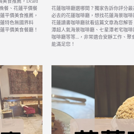
美食推薦，Dcard
價晚餐、花蓮平價餐
花蓮咖啡廳選哪間？獨家告訴你評分最高的
蓮平價美食推薦，
必去的花蓮咖啡廳，想找花蓮海景咖啡
蓮特色無國界料
花蓮讀書咖啡廳就看這篇文章為您解答
花蓮平價美食餐廳！
潭超人氣海景咖啡廳、七星潭老宅咖啡
咖啡廳等等...，非常適合安靜工作、聚
能滿足您！