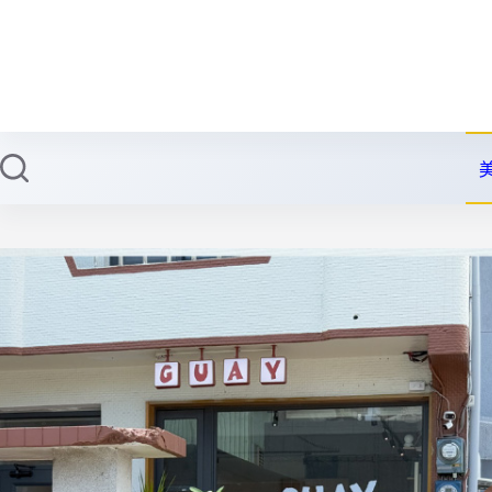
跳
至
主
要
內
容