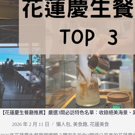
【花蓮慶生餐廳推薦】嚴選3間必訪特色名單：收錄絕美海景、
2026 年 2 月 11 日
懶人包
,
美食趣
,
花蓮美食