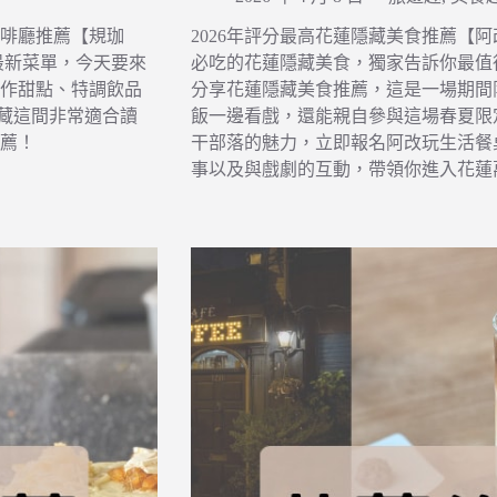
啡廳推薦【規珈
2026年評分最高花蓮隱藏美食推薦【阿改
啡最新菜單，今天要來
必吃的花蓮隱藏美食，獨家告訴你最值
作甜點、特調飲品
分享花蓮隱藏美食推薦，這是一場期間
收藏這間非常適合讀
飯一邊看戲，還能親自參與這場春夏限
薦！
干部落的魅力，立即報名阿改玩生活餐
事以及與戲劇的互動，帶領你進入花蓮