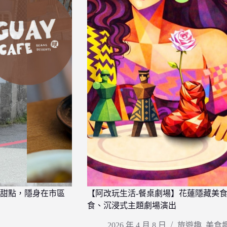
甜點，隱身在市區
【阿改玩生活-餐桌劇場】花蓮隱藏美
食、沉浸式主題劇場演出
2026 年 4 月 8 日
旅遊趣
,
美食