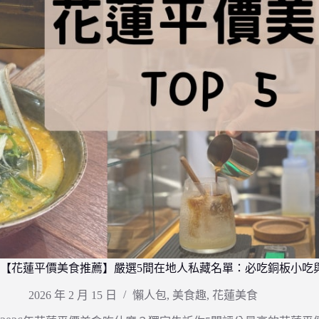
【花蓮平價美食推薦】嚴選5間在地人私藏名單：必吃銅板小吃
2026 年 2 月 15 日
懶人包
,
美食趣
,
花蓮美食