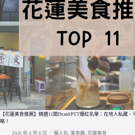
【花蓮美食推薦】精選11間Dcard/PTT爆紅名單：在地人私藏
略！
2026 年 4 月 6 日
懶人包
,
美食趣
,
花蓮美食