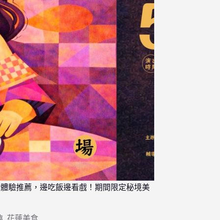
食體驗推薦，邊吃飯邊看戲！期間限定秘境美
趣
,
花蓮美食