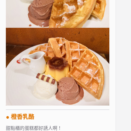
● 橙香乳酪
甜點櫃的蛋糕都好誘人啊！