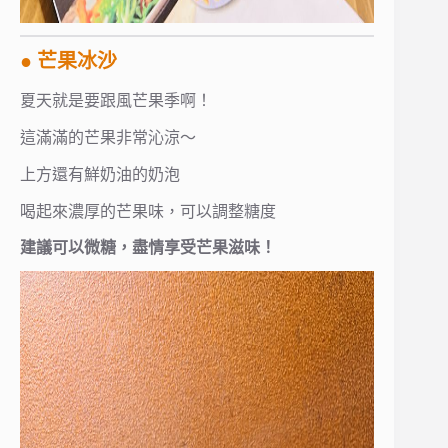
● 芒果冰沙
夏天就是要跟風芒果季啊！
這滿滿的芒果非常沁涼～
上方還有鮮奶油的奶泡
喝起來濃厚的芒果味，可以調整糖度
建議可以微糖，盡情享受芒果滋味！