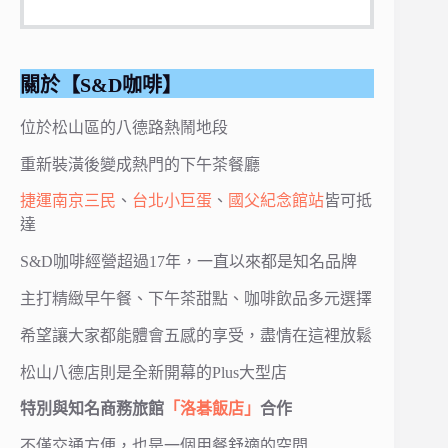
關於【S&D咖啡】
位於松山區的八德路熱鬧地段
重新裝潢後
變成熱門的下午茶餐廳
捷運南京三民
、
台北小巨蛋
、
國父紀念館站
皆可抵
達
S&D咖啡經營超過17年，一直以來都是知名品牌
主打精緻早午餐、下午茶甜點、咖啡飲品多元選擇
希望讓大家都能體會五感的享受，盡情在這裡放鬆
松山八德店則是全新開幕的Plus大型店
特別與知名商務旅館
「洛碁飯店」
合作
不僅交通方便，也是一個用餐舒適的空間