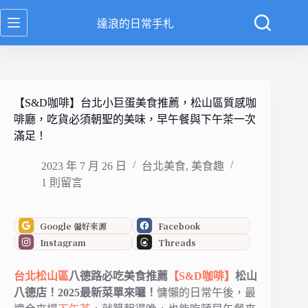
跳
達浪的日常手札
至
主
要
內
容
【S&D咖啡】台北小巨蛋美食推薦，松山區質感咖
啡廳，吃貨必須朝聖的美味，早午餐與下午茶一次
滿足！
2023 年 7 月 26 日
台北美食
,
美食趣
1 則留言
Google 偏好來源
Facebook
Instagram
Threads
台北
松
山區
八德路必吃美食推薦
【S&D咖啡】
松山
八德店！2025最新菜單來囉！
慵懶的日常午後，最