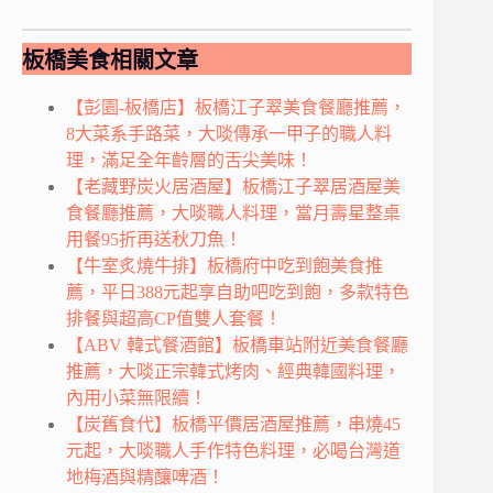
板橋美食相關文章
【彭園-板橋店】板橋江子翠美食餐廳推薦，
8大菜系手路菜，大啖傳承一甲子的職人料
理，滿足全年齡層的舌尖美味！
【老藏野炭火居酒屋】板橋江子翠居酒屋美
食餐廳推薦，大啖職人料理，當月壽星整桌
用餐95折再送秋刀魚！
【牛室炙燒牛排】板橋府中吃到飽美食推
薦，平日388元起享自助吧吃到飽，多款特色
排餐與超高CP值雙人套餐！
【ABV 韓式餐酒館】板橋車站附近美食餐廳
推薦，大啖正宗韓式烤肉、經典韓國料理，
內用小菜無限續！
【炭舊食代】板橋平價居酒屋推薦，串燒45
元起，大啖職人手作特色料理，必喝台灣道
地梅酒與精釀啤酒！