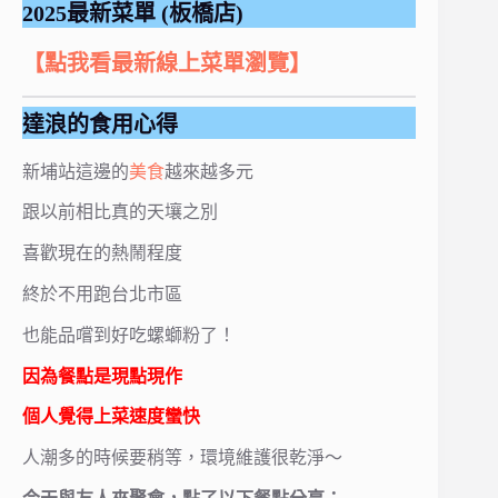
2025最新菜單 (板橋店)
【點我看最新線上菜單瀏覽】
達浪的食用心得
新埔站這邊的
美食
越來越多元
跟以前相比真的天壤之別
喜歡現在的熱鬧程度
終於不用跑台北市區
也能品嚐到好吃螺螄粉了！
因為餐點是現點現作
個人覺得上菜速度蠻快
人潮多的時候要稍等，環境維護很乾淨～