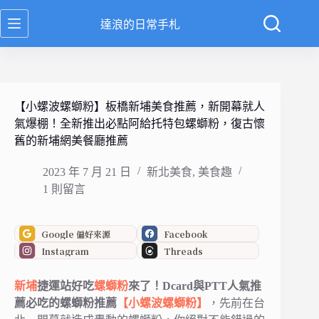
跳
達浪的日常手札
至
主
要
內
容
【小螺波螺螄粉】板橋新埔美食推薦，新開幕就人
氣爆棚！全新推出必點阿給托特包螺螄粉，復古懷
舊的新埔網美餐廳推薦
2023 年 7 月 21 日
新北美食
,
美食趣
1 則留言
Google 偏好來源
Facebook
Instagram
Threads
新埔
捷運站好吃
螺螄粉
來了！Dcard與PTT人氣推
薦必吃的螺螄粉推薦
【小螺波螺螄粉】
，先前在台