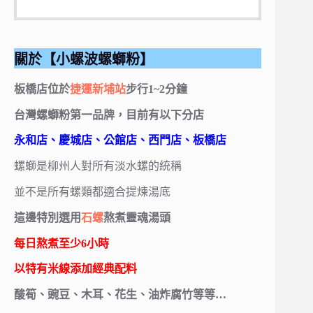
關於【小螺波螺螄粉】
板橋店位於
捷運新埔站
步行1~2分鐘
台灣螺螄粉第一品牌，目前有以下分店
永和店、慶城店、公館店、西門店、板橋店
螺螄是柳州人對所有淡水螺的統稱
並不是所有螺類都適合提煉湯底
這邊特別選用
石螺
熬煮靈魂湯頭
每日熬煮至少6小時
以特有米線添加經典配料
酸筍、豌豆、木耳、花生、油炸腐竹等等…