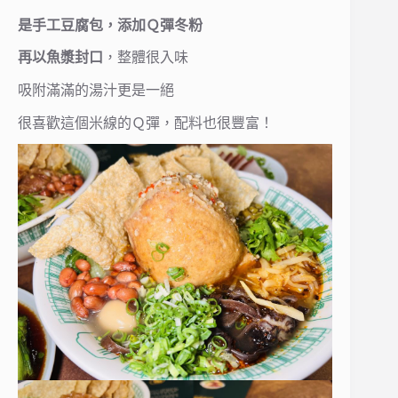
是手工豆腐包，添加Ｑ彈冬粉
再以魚漿封口
，整體很入味
吸附滿滿的湯汁更是一絕
很喜歡這個米線的Ｑ彈，配料也很豐富！