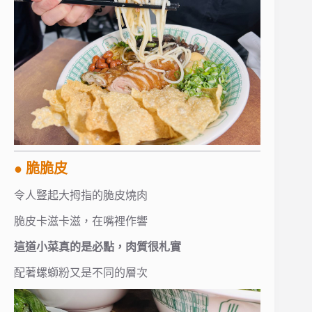
● 脆脆皮
令人豎起大拇指的脆皮燒肉
脆皮卡滋卡滋，在嘴裡作響
這道小菜真的是必點，肉質很札實
配著螺螄粉又是不同的層次