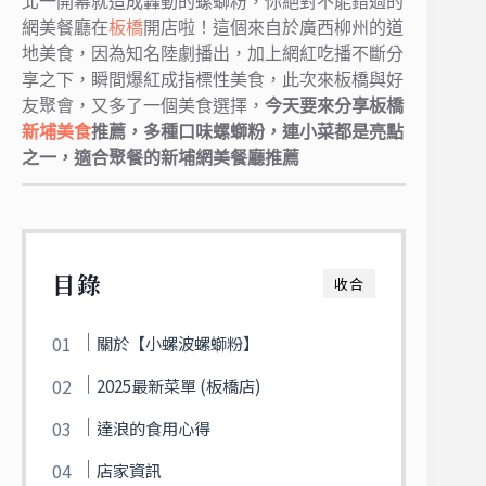
北一開幕就造成轟動的螺螄粉，你絕對不能錯過的
網美餐廳在
板橋
開店啦！這個來自於廣西柳州的道
地美食，因為知名陸劇播出，加上網紅吃播不斷分
享之下，瞬間爆紅成指標性美食，此次來板橋與好
友聚會，又多了一個美食選擇，
今天要來分享板橋
新埔美食
推薦，多種口味螺螄粉，連小菜都是亮點
之一，適合聚餐的新埔網美餐廳推薦
目錄
收合
關於【小螺波螺螄粉】
2025最新菜單 (板橋店)
達浪的食用心得
店家資訊