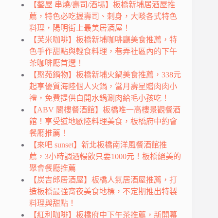
【鏊屋 串燒/壽司/酒場】板橋新埔居酒屋推
薦，特色必吃握壽司、刺身，大啖各式特色
料理，陽明街上最美居酒屋！
【芙米咖啡】板橋新埔咖啡廳美食推薦，特
色手作甜點與輕食料理，巷弄社區內的下午
茶咖啡廳首選！
【焣苑鍋物】板橋新埔火鍋美食推薦，338元
起享優質海陸個人火鍋，當月壽星贈肉肉小
禮，免費提供白開水鍋涮肉給毛小孩吃！
【ABV 閣樓餐酒館】板橋唯一高樓景觀餐酒
館！享受道地歐陸料理美食，板橋府中約會
餐廳推薦！
【來吧 sunset】新北板橋南洋風餐酒館推
薦，3小時調酒暢飲只要1000元！板橋絕美的
聚會餐廳推薦
【炭吉郎居酒屋】板橋人氣居酒屋推薦，打
造板橋最強宵夜美食地標，不定期推出特製
料理與甜點！
【紅利咖啡】板橋府中下午茶推薦，新開幕