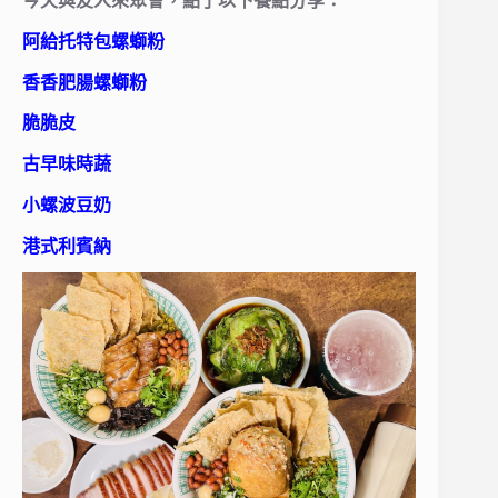
今天與友人來聚會，點了以下餐點分享：
阿給托特包螺螄粉
香香肥腸螺螄粉
脆脆皮
古早味時蔬
小螺波豆奶
港式利賓納