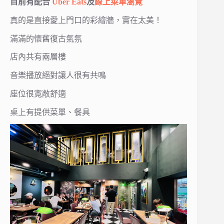
目前有配合
Uber Eats
及
線上菜單瀏覽
真的是直接愛上門口的彩繪牆，實在太美！
滿滿的懷舊復古氣氛
店內共有兩層樓
音樂播放絕對讓人很有共鳴
座位很寬敞舒適
桌上有提供菜單、餐具