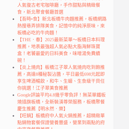
人氣復古老宅咖啡廳，手作甜點與精緻餐
食，新北聚會餐廳首選
【吾時•食】新北板橋牛肉麵推薦，板橋網路
熱搜巷弄排隊美食，記憶中的純淨原味，來
板橋必吃的牛肉麵！
【THE．春】2025最新菜單～板橋日本料理
推薦，地表最強超人氣必點大脂海鮮珠寶
盒！老饕最愛的日料美食，味噌湯免費續
碗！
【炎上燒肉】板橋江子翠人氣燒肉吃到飽推
薦，高達8種秘製沾醬，平日最低698元起即
享生啤酒暢飲，和牛、生蠔、生食級干貝任
你挑選！江子翠美食推薦
Google評論平均4.8幾乎零負評！無菜單鐵板
燒插旗板橋，全新裝潢尊榮服務，板橋聚餐
慶生推薦【明水然．樂】
【旺鍋】板橋府中人氣火鍋推薦，超精緻單
點鍋物套餐保證營養豐盛，營業到兩點的府