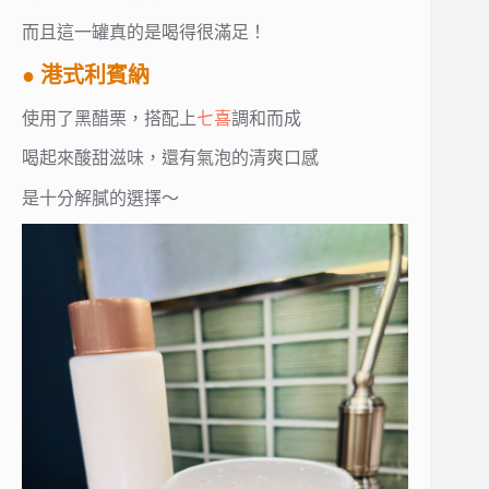
而且這一罐真的是喝得很滿足！
● 港式利賓納
使用了黑醋栗，搭配上
七喜
調和而成
喝起來酸甜滋味，還有氣泡的清爽口感
是十分解膩的選擇～