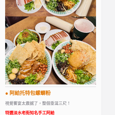
● 阿給托特包螺螄粉
視覺饗宴太震撼了，整個垂涎三尺！
特選
淡水老街
知名手工
阿給