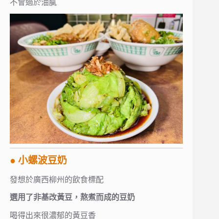
不會過於油膩
● 小螺波豆奶
發想於廣西柳州的飲食標配
選用了非基改黃豆，熬煮而成的豆奶
喝得出來很濃郁的黃豆香