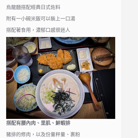
烏龍麵搭配經典日式佐料
附有一小碗米飯可以裝上一口湯
搭配著食用，濃郁口感很迷人
搭配有腰內肉、里肌、鮮蝦排
豬排的修肉，以及份量秤量、裹粉