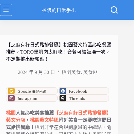
跳
達浪的日常手札
至
主
要
內
容
【芝麻有籽日式豬排餐廳】桃園藝文特區必吃餐廳
推薦，TORO里肌肉太好吃！套餐可續飯湯一次，
不定期推出新餐點！
2024 年 9 月 30 日
桃園美食
,
美食趣
Google 偏好來源
Facebook
Instagram
Threads
桃園
人氣必吃美食推薦
【芝麻有籽日式豬排餐廳】
藝文分店
，
桃園藝文特區
附近美食一定要吃這間日
式豬排餐廳！
桃園非常適合規劃旅遊的中繼點，隨