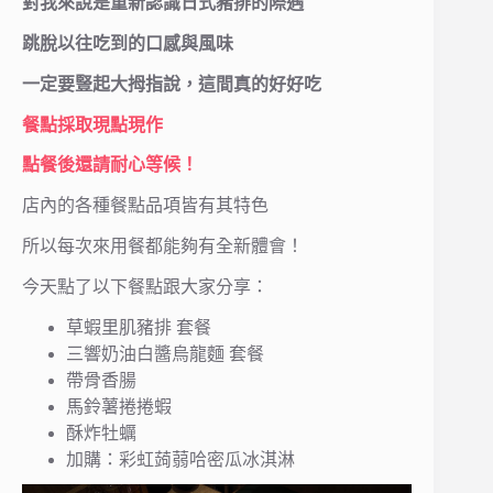
對我來說是重新認識日式豬排的際遇
跳脫以往吃到的口感與風味
一定要豎起大拇指說，這間真的好好吃
餐點採取現點現作
點餐後還請耐心等候！
店內的各種餐點品項皆有其特色
所以每次來用餐都能夠有全新體會！
今天點了以下餐點跟大家分享：
草蝦里肌豬排 套餐
三響奶油白醬烏龍麵 套餐
帶骨香腸
馬鈴薯捲捲蝦
酥炸牡蠣
加購：彩虹蒟蒻哈密瓜冰淇淋