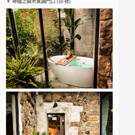
▼
神隱之森木質調門口 (日/夜)