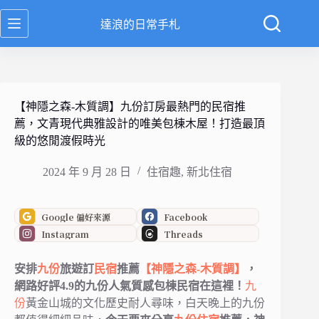
跳
達浪的日常手札
至
主
要
內
容
【神隱之森-木質調】九份訂房最熱門的民宿推
薦，文青現代典雅設計的唯美包棟木屋！打造最頂
級的悠閒渡假時光
2024 年 9 月 28 日
住宿趣
,
新北住宿
Google 偏好來源
Facebook
Instagram
Threads
安排
九份
旅遊訂
民宿
推薦
【神隱之森-木質調】
，
網路好評4.9的九份人氣質感包棟民宿在這裡！
九
份
黃金山城的文化歷史耐人尋味，白天晚上的九份