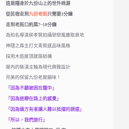
這是隱身於九份山上的世外桃源
從民宿走到
九份老街
只需要3分鐘
走到老街口約莫7~10分鐘
為知名導演侯孝賢拍攝戀戀風塵取景地
神隱之森主打文青質感品味風格
採用木造屋頂建築結構
屋內的裝潢主軸為現代典雅設計
完美的保留九份老屋韻味！
「因為不願被困在籠中」
「因為迷戀在路上的感覺」
「因為遠方有者讓人難以抵擋的誘惑」
「所以，我們旅行」