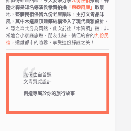
都值得細細品味，
今天要來分享
九份住宿
推薦，神
隱之森是知名導演侯孝賢拍攝
「戀戀風塵」
取景
地，整體民宿保留九份老屋韻味，主打文青品味
風，其中木造屋頂建築結構滲入了現代典雅設計
，
神隱之森共分為兩館，此次前往「木質調」館，非
常適合小家庭旅遊、朋友出遊、情侶約會的
九份民
宿
，遠離都市的喧囂，享受這份靜謐之美！
九份住宿首選
文青質感設計
創造專屬於你的旅行故事