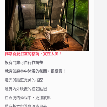
非常喜愛浴室的格調，實在太美！
設有門簾可自行作調整
就有如森林中沐浴的氛圍，很愜意！
燈光與牆壁完美的搭配
還有內外映襯的植栽點綴
在盥洗的過程中，更加放鬆
備有基本盥洗與沐浴用品