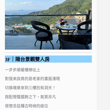
3F｜陽台景觀雙人房
一步步順著樓梯往上
對我來說真的是老家的畫面湧現
切換場景來到三樓別有洞天！
搭配燈籠擺飾之下，氣質非凡
很懷念這種古時候的座位