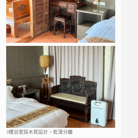
3樓浴室採木質設計，乾溼分離