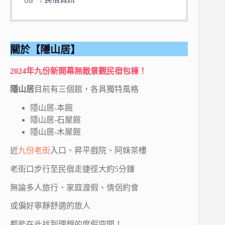
關於【隱山居】
2024年九份新開幕無敵景觀民宿包棟！
隱山居
目前有三個館，各具獨特風格
隱山居-本館
隱山居-石屋館
隱山居-木屋館
近
九份老街
入口、昇平戲院、阿妹茶樓
老街口步行至民宿走捷徑大約5分鐘
無論多人旅行、家庭渡假、情侶約會
或偏好寧靜舒適的旅人
都能在此找到理想的度假空間！