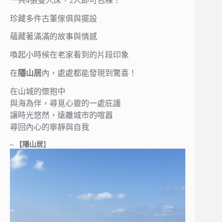
一共4張雙人床，2人即可包棟！
珍藏多件古董傢俱與擺設
蘊藏著滿滿的故事與情感
喚起小時候在老家看到的片段印象
在
隱山居
內，處處都能發現到驚喜！
在山城的懷抱中
與海為伴，尋覓心靈的一處庇護
讓時光悠然，遠離城市的喧囂
尋回內心的寧靜與自我
– 【隱山居
】