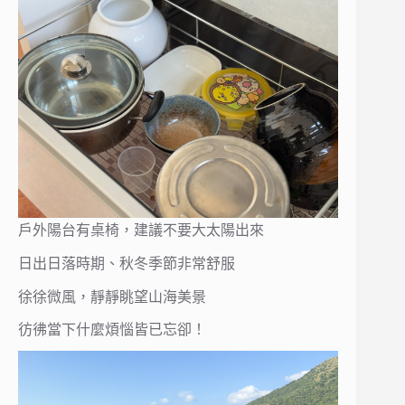
戶外陽台有桌椅，建議不要大太陽出來
日出日落時期、秋冬季節非常舒服
徐徐微風，靜靜眺望山海美景
彷彿當下什麼煩惱皆已忘卻！