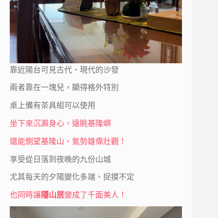
靠近陽台可見古代、現代的沙發
兩者靠在一塊兒，顯得格外特別
桌上備有茶具組可以使用
坐下來沉澱身心，遠眺基隆嶼
還能側望基隆山，氣勢雄偉壯觀！
享受從日落到夜晚的九份山城
尤其每天的夕陽變化多端、捉摸不定
也同時讓
隱山居
變成了千面美人！