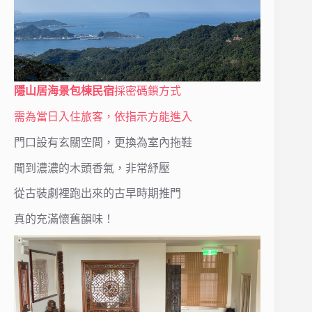
隱山居海景包棟民宿
採密碼鎖方式
需為當日入住旅客，依指示方能進入
門口設有玄關空間，更換為室內拖鞋
聞到濃濃的木頭香氣，非常紓壓
從古裝劇裡跑出來的古早時期推門
真的充滿懷舊韻味！