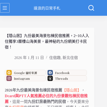
跳
達浪的日常手札
至
主
要
內
容
【隱山居】九份最美海景包棟民宿推薦，2~10人入
住獨享3層樓山海美景，最神秘的九份網美打卡民
宿！
2026 年 1 月 11 日
住宿趣
,
新北住宿
Google 偏好來源
Facebook
Instagram
Threads
2026年九份最美海景包棟民宿推薦
【隱山居】
，
Dcard與PTT人氣推薦必住的九份景觀包棟民宿推
薦
，這是一間
九份訂房最熱門的民宿
，今天要來分