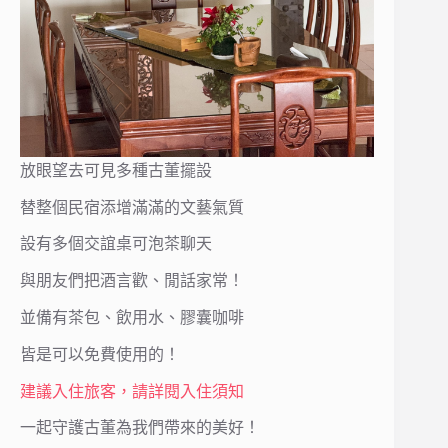
放眼望去可見多種古董擺設
替整個民宿添增滿滿的文藝氣質
設有多個交誼桌可泡茶聊天
與朋友們把酒言歡、閒話家常！
並備有茶包、飲用水、膠囊咖啡
皆是可以免費使用的！
建議入住旅客，請詳閱入住須知
一起守護古董為我們帶來的美好！