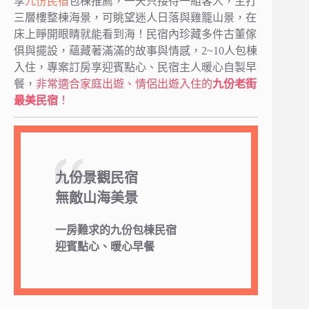
享
九份民宿
包棟推薦，一天只接待一組客人，主打
三層樓整棟海景，可眺望迷人日落與雞籠山景，在
床上睜開眼睛就能看到海！民宿內珍藏多件古董傢
俱與擺設，蘊藏著滿滿的故事與情感，2~10人包棟
入住，專案訂房享迎賓點心、民宿主人暖心自製早
餐，
非常適合家庭出遊、情侶出遊入住的
九份老街
最美民宿
！
九份景觀民宿
無敵山海美景
一房難求的九份包棟民宿
迎賓點心、暖心早餐