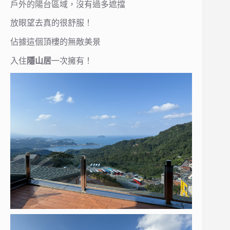
戶外的陽台區域，沒有過多遮擋
放眼望去真的很舒服！
佔據這個頂樓的無敵美景
入住
隱山居
一次擁有！